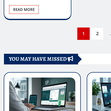
READ MORE
Posts
1
2
pagination
YOU MAY HAVE MISSED