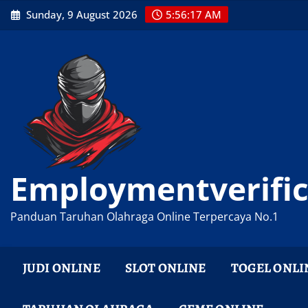
Skip
Sunday, 9 August 2026
5:56:18 AM
to
content
Employmentverific
Panduan Taruhan Olahraga Online Terpercaya No.1
JUDI ONLINE
SLOT ONLINE
TOGEL ONLI