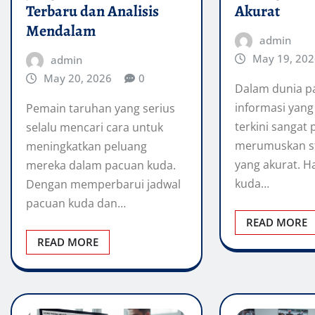
Terbaru dan Analisis
Akurat
Mendalam
admin
May 19, 202
admin
May 20, 2026
0
Dalam dunia p
informasi yang
Pemain taruhan yang serius
terkini sangat
selalu mencari cara untuk
merumuskan st
meningkatkan peluang
yang akurat. H
mereka dalam pacuan kuda.
kuda…
Dengan memperbarui jadwal
pacuan kuda dan…
READ MORE
READ MORE