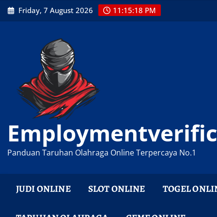
Skip
Friday, 7 August 2026
11:15:19 PM
to
content
Employmentverific
Panduan Taruhan Olahraga Online Terpercaya No.1
JUDI ONLINE
SLOT ONLINE
TOGEL ONLI