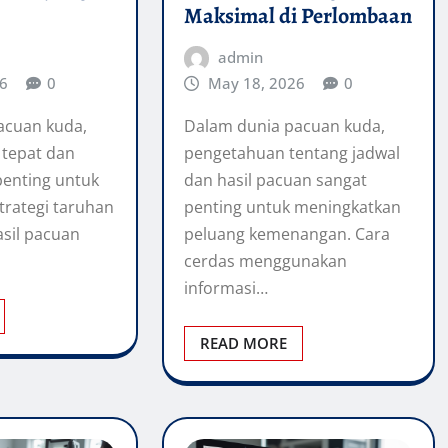
Maksimal di Perlombaan
admin
6
0
May 18, 2026
0
acuan kuda,
Dalam dunia pacuan kuda,
 tepat dan
pengetahuan tentang jadwal
 penting untuk
dan hasil pacuan sangat
rategi taruhan
penting untuk meningkatkan
asil pacuan
peluang kemenangan. Cara
cerdas menggunakan
informasi…
READ MORE