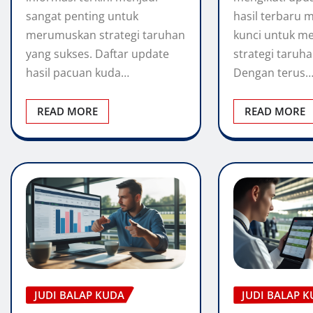
sangat penting untuk
hasil terbaru
merumuskan strategi taruhan
kunci untuk 
yang sukses. Daftar update
strategi taruha
hasil pacuan kuda…
Dengan terus
READ MORE
READ MORE
JUDI BALAP KUDA
JUDI BALAP 