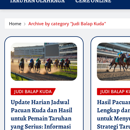
TARUHAN OLAHRAGA
CEME ONLINE
Home
Archive by category "Judi Balap Kuda"
JUDI BALAP KUDA
JUDI BALAP 
Update Harian Jadwal
Hasil Pacua
Pacuan Kuda dan Hasil
Lengkap dan
untuk Pemain Taruhan
untuk Meny
yang Serius: Informasi
Strategi Ta