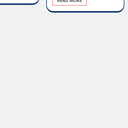
READ MORE