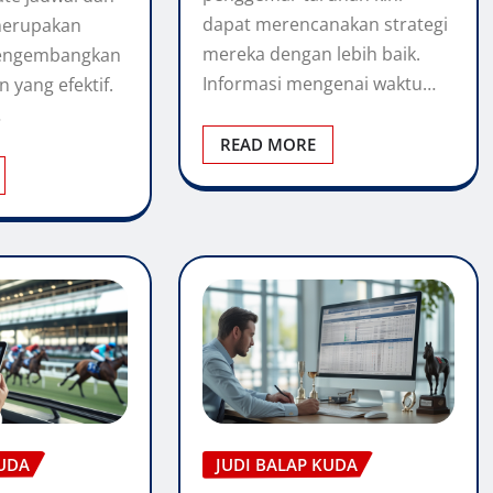
dapat merencanakan strategi
 merupakan
mereka dengan lebih baik.
mengembangkan
Informasi mengenai waktu…
n yang efektif.
…
READ MORE
KUDA
JUDI BALAP KUDA