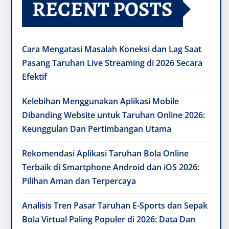
RECENT POSTS
Cara Mengatasi Masalah Koneksi dan Lag Saat
Pasang Taruhan Live Streaming di 2026 Secara
Efektif
Kelebihan Menggunakan Aplikasi Mobile
Dibanding Website untuk Taruhan Online 2026:
Keunggulan Dan Pertimbangan Utama
Rekomendasi Aplikasi Taruhan Bola Online
Terbaik di Smartphone Android dan iOS 2026:
Pilihan Aman dan Terpercaya
Analisis Tren Pasar Taruhan E-Sports dan Sepak
Bola Virtual Paling Populer di 2026: Data Dan