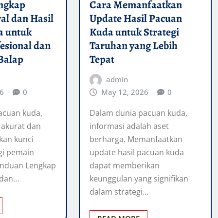
ngkap
Cara Memanfaatkan
al dan Hasil
Update Hasil Pacuan
a untuk
Kuda untuk Strategi
esional dan
Taruhan yang Lebih
Balap
Tepat
admin
6
0
May 12, 2026
0
acuan kuda,
Dalam dunia pacuan kuda,
 akurat dan
informasi adalah aset
kan kunci
berharga. Memanfaatkan
gi pemain
update hasil pacuan kuda
Panduan Lengkap
dapat memberikan
 dan…
keunggulan yang signifikan
dalam strategi…