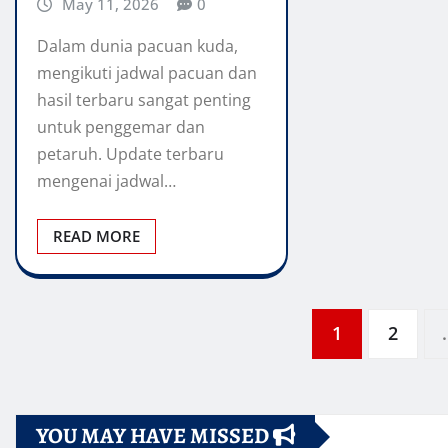
May 11, 2026
0
Dalam dunia pacuan kuda,
mengikuti jadwal pacuan dan
hasil terbaru sangat penting
untuk penggemar dan
petaruh. Update terbaru
mengenai jadwal…
READ MORE
Posts
1
2
pagination
YOU MAY HAVE MISSED