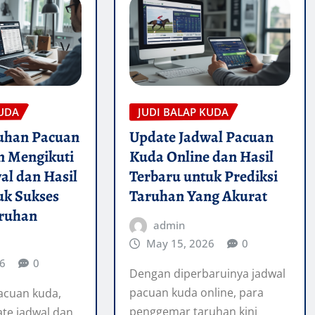
KUDA
JUDI BALAP KUDA
ruhan Pacuan
Update Jadwal Pacuan
n Mengikuti
Kuda Online dan Hasil
al dan Hasil
Terbaru untuk Prediksi
uk Sukses
Taruhan Yang Akurat
aruhan
admin
May 15, 2026
0
6
0
Dengan diperbaruinya jadwal
pacuan kuda online, para
acuan kuda,
penggemar taruhan kini
te jadwal dan