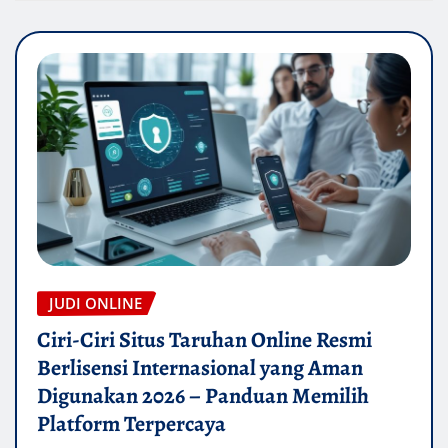
JUDI ONLINE
Ciri-Ciri Situs Taruhan Online Resmi
Berlisensi Internasional yang Aman
Digunakan 2026 – Panduan Memilih
Platform Terpercaya