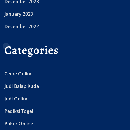
December 2023
January 2023
December 2022
Categories
Ceme Online
Judi Balap Kuda
Judi Online
Pediksi Togel
Poker Online