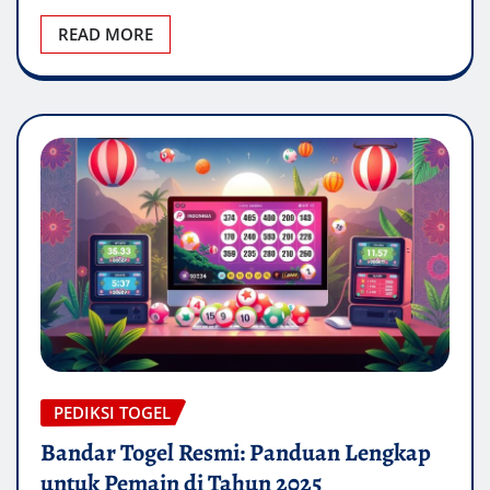
READ MORE
PEDIKSI TOGEL
Bandar Togel Resmi: Panduan Lengkap
untuk Pemain di Tahun 2025