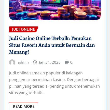
JUDI ONLINE
Judi Casino Online Terbaik: Temukan
Situs Favorit Anda untuk Bermain dan
Menang!
admin
Jan 31, 2025
0
Judi online semakin populer di kalangan
penggemar permainan kasino. Dengan berbagai
pilihan yang tersedia, penting untuk menemukan
situs yang terbaik…
READ MORE