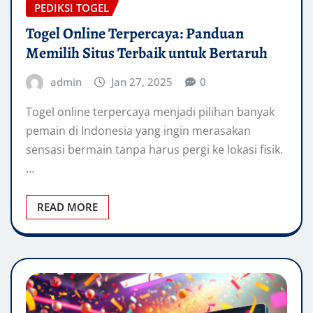
PEDIKSI TOGEL
Togel Online Terpercaya: Panduan
Memilih Situs Terbaik untuk Bertaruh
admin
Jan 27, 2025
0
Togel online terpercaya menjadi pilihan banyak
pemain di Indonesia yang ingin merasakan
sensasi bermain tanpa harus pergi ke lokasi fisik.
…
READ MORE