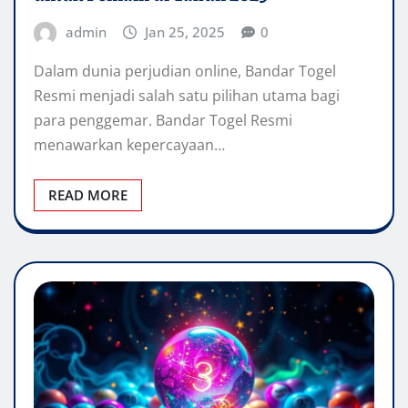
admin
Jan 25, 2025
0
Dalam dunia perjudian online, Bandar Togel
Resmi menjadi salah satu pilihan utama bagi
para penggemar. Bandar Togel Resmi
menawarkan kepercayaan…
READ MORE