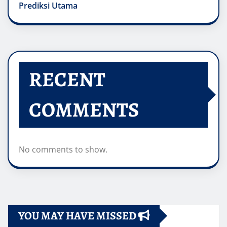
Prediksi Utama
RECENT
COMMENTS
No comments to show.
YOU MAY HAVE MISSED