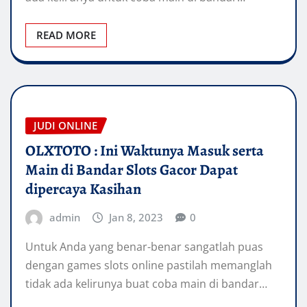
READ MORE
JUDI ONLINE
OLXTOTO : Ini Waktunya Masuk serta
Main di Bandar Slots Gacor Dapat
dipercaya Kasihan
admin
Jan 8, 2023
0
Untuk Anda yang benar-benar sangatlah puas
dengan games slots online pastilah memanglah
tidak ada kelirunya buat coba main di bandar…