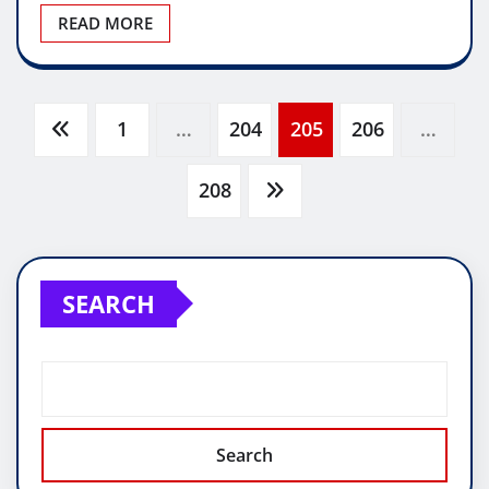
READ MORE
Posts
1
…
204
205
206
…
pagination
208
SEARCH
Search