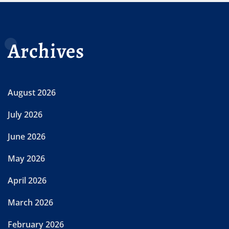
Archives
August 2026
July 2026
June 2026
May 2026
April 2026
March 2026
February 2026