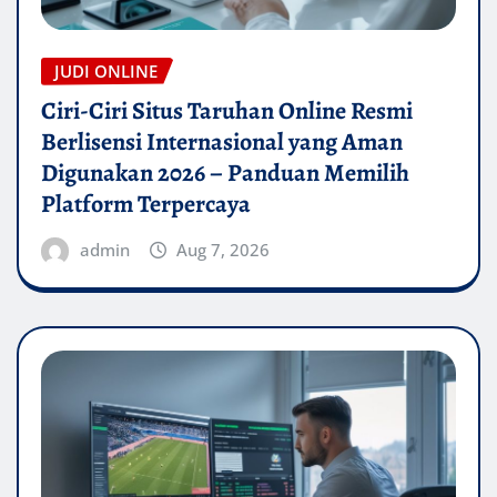
JUDI ONLINE
Ciri-Ciri Situs Taruhan Online Resmi
Berlisensi Internasional yang Aman
Digunakan 2026 – Panduan Memilih
Platform Terpercaya
admin
Aug 7, 2026