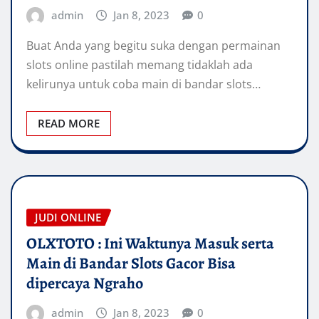
admin
Jan 8, 2023
0
Buat Anda yang begitu suka dengan permainan
slots online pastilah memang tidaklah ada
kelirunya untuk coba main di bandar slots…
READ MORE
JUDI ONLINE
OLXTOTO : Ini Waktunya Masuk serta
Main di Bandar Slots Gacor Bisa
dipercaya Ngraho
admin
Jan 8, 2023
0