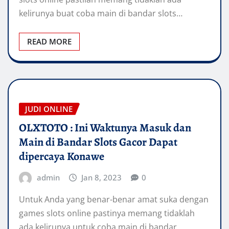
kelirunya buat coba main di bandar slots…
READ MORE
JUDI ONLINE
OLXTOTO : Ini Waktunya Masuk dan
Main di Bandar Slots Gacor Dapat
dipercaya Konawe
admin
Jan 8, 2023
0
Untuk Anda yang benar-benar amat suka dengan
games slots online pastinya memang tidaklah
ada kelirunya untuk coba main di bandar…