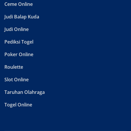
Ceme Online
Judi Balap Kuda
Judi Online
Pediksi Togel
Poker Online
Roulette
Slot Online
Taruhan Olahraga
Togel Online