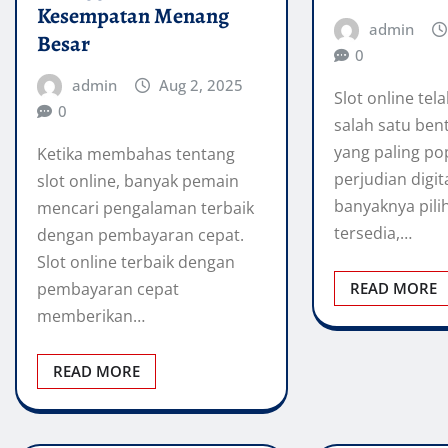
Kesempatan Menang
admin
Besar
0
admin
Aug 2, 2025
Slot online tel
0
salah satu ben
yang paling po
Ketika membahas tentang
perjudian digi
slot online, banyak pemain
banyaknya pili
mencari pengalaman terbaik
tersedia,…
dengan pembayaran cepat.
Slot online terbaik dengan
pembayaran cepat
READ MORE
memberikan…
READ MORE