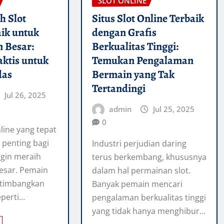
SLOT ONLINE
h Slot
Situs Slot Online Terbaik
aik untuk
dengan Grafis
 Besar:
Berkualitas Tinggi:
ktis untuk
Temukan Pengalaman
das
Bermain yang Tak
Tertandingi
Jul 26, 2025
admin
Jul 25, 2025
0
line yang tepat
 penting bagi
Industri perjudian daring
ngin meraih
terus berkembang, khususnya
esar. Pemain
dalam hal permainan slot.
timbangkan
Banyak pemain mencari
eperti…
pengalaman berkualitas tinggi
yang tidak hanya menghibur…