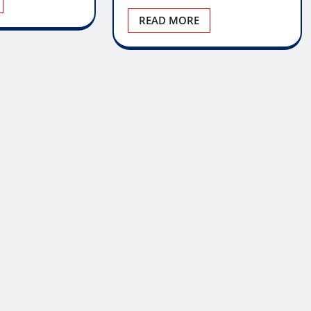
READ MORE