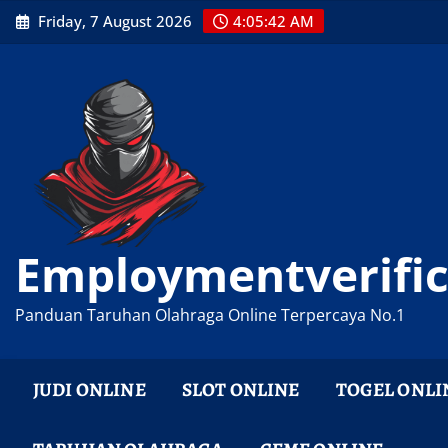
Skip
Friday, 7 August 2026
4:05:43 AM
to
content
Employmentverific
Panduan Taruhan Olahraga Online Terpercaya No.1
JUDI ONLINE
SLOT ONLINE
TOGEL ONLI