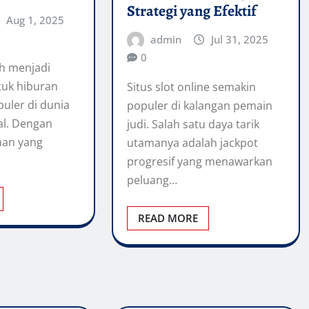
Strategi yang Efektif
Aug 1, 2025
admin
Jul 31, 2025
0
ah menjadi
tuk hiburan
Situs slot online semakin
puler di dunia
populer di kalangan pemain
tal. Dengan
judi. Salah satu daya tarik
han yang
utamanya adalah jackpot
progresif yang menawarkan
peluang…
READ MORE