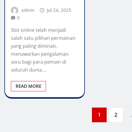
admin
Jul 24, 2025
0
Slot online telah menjadi
salah satu pilihan permainan
yang paling diminati,
menawarkan pengalaman
seru bagi para pemain di
seluruh dunia.…
READ MORE
Posts
1
2