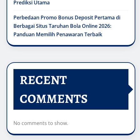
Prediksi Utama
Perbedaan Promo Bonus Deposit Pertama di
Berbagai Situs Taruhan Bola Online 2026:
Panduan Memilih Penawaran Terbaik
RECENT
COMMENTS
No comments to show.