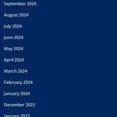
September 2024
August 2024
July 2024
June 2024
May 2024
April 2024
March 2024
February 2024
January 2024
December 2023
January 2023