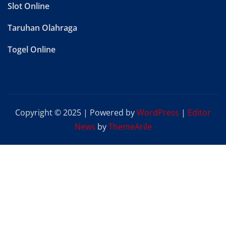
Slot Online
Taruhan Olahraga
Togel Online
Copyright © 2025 | Powered by
WordPress
|
Editor
News
by
ThemeArile