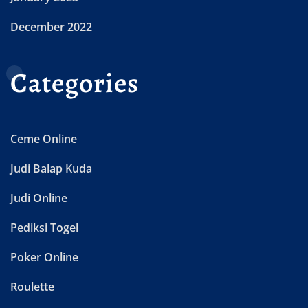
December 2022
Categories
Ceme Online
Judi Balap Kuda
Judi Online
Pediksi Togel
Poker Online
Roulette