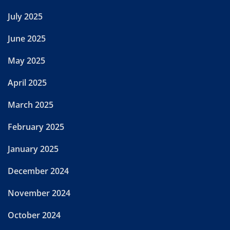
July 2025
June 2025
May 2025
April 2025
March 2025
February 2025
January 2025
December 2024
November 2024
October 2024