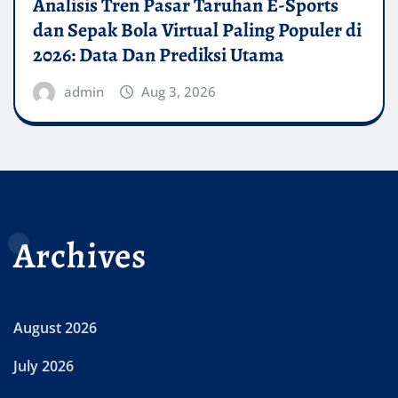
Analisis Tren Pasar Taruhan E-Sports
dan Sepak Bola Virtual Paling Populer di
2026: Data Dan Prediksi Utama
admin
Aug 3, 2026
Archives
August 2026
July 2026