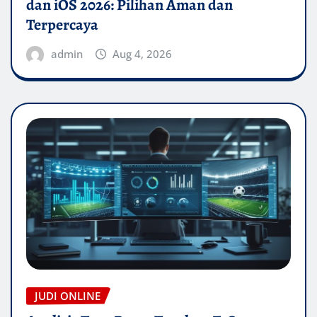
dan iOS 2026: Pilihan Aman dan
Terpercaya
admin
Aug 4, 2026
JUDI ONLINE