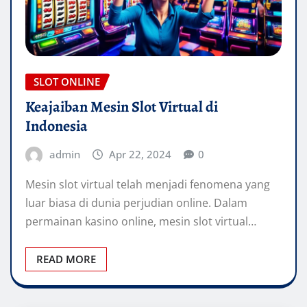
SLOT ONLINE
Keajaiban Mesin Slot Virtual di
Indonesia
admin
Apr 22, 2024
0
Mesin slot virtual telah menjadi fenomena yang
luar biasa di dunia perjudian online. Dalam
permainan kasino online, mesin slot virtual…
READ MORE