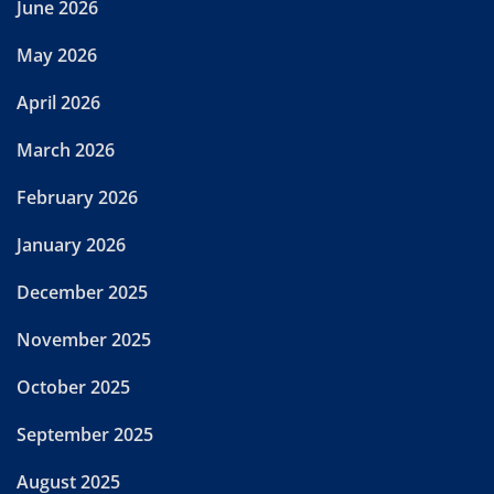
June 2026
May 2026
April 2026
March 2026
February 2026
January 2026
December 2025
November 2025
October 2025
September 2025
August 2025