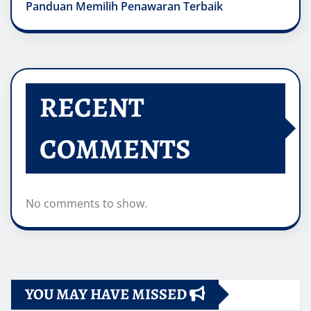
Panduan Memilih Penawaran Terbaik
RECENT
COMMENTS
No comments to show.
YOU MAY HAVE MISSED