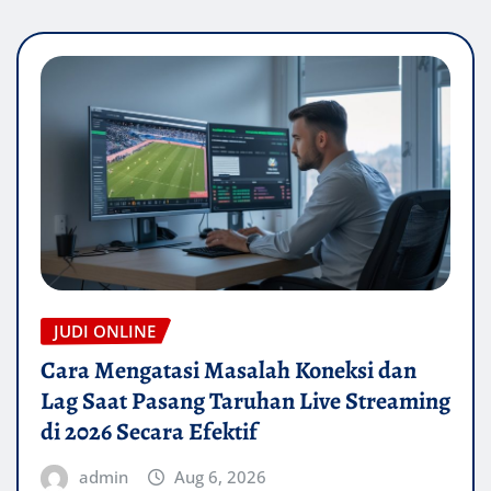
JUDI ONLINE
Cara Mengatasi Masalah Koneksi dan
Lag Saat Pasang Taruhan Live Streaming
di 2026 Secara Efektif
admin
Aug 6, 2026