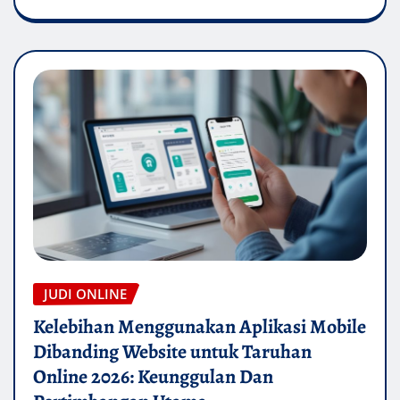
JUDI ONLINE
Kelebihan Menggunakan Aplikasi Mobile
Dibanding Website untuk Taruhan
Online 2026: Keunggulan Dan