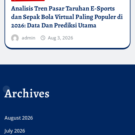
Analisis Tren Pasar Taruhan E-Sports
dan Sepak Bola Virtual Paling Populer di
2026: Data Dan Prediksi Utama
admin
Aug 3, 2026
Archives
August 2026
July 2026