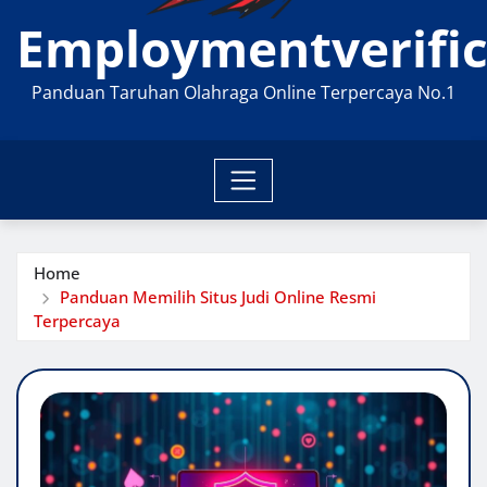
Employmentverific
Panduan Taruhan Olahraga Online Terpercaya No.1
Home
Panduan Memilih Situs Judi Online Resmi
Terpercaya