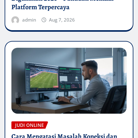
Platform Terpercaya
admin
Aug 7, 2026
JUDI ONLINE
Cara Mengatasi Masalah Koneksi dan