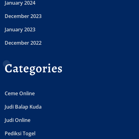
January 2024
December 2023
January 2023
December 2022
Categories
Ceme Online
Judi Balap Kuda
Judi Online
Pediksi Togel