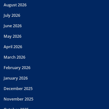
August 2026
July 2026
June 2026
May 2026
April 2026
March 2026
February 2026
January 2026
December 2025
November 2025