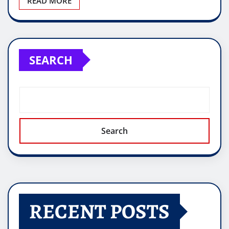
READ MORE
SEARCH
Search
RECENT POSTS