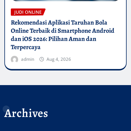
JUDI ONLINE
Rekomendasi Aplikasi Taruhan Bola
Online Terbaik di Smartphone Android
dan iOS 2026: Pilihan Aman dan
Terpercaya
admin
Aug 4, 2026
Archives