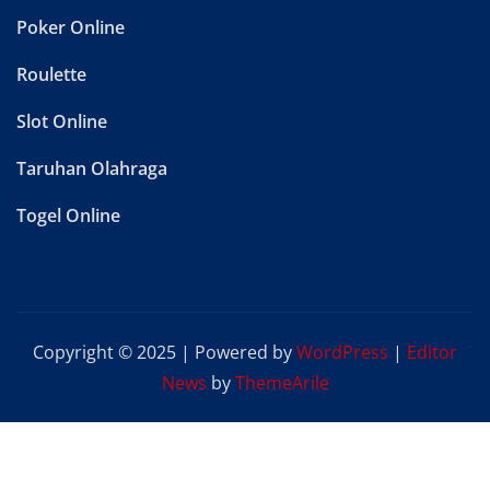
Poker Online
Roulette
Slot Online
Taruhan Olahraga
Togel Online
Copyright © 2025 | Powered by
WordPress
|
Editor
News
by
ThemeArile