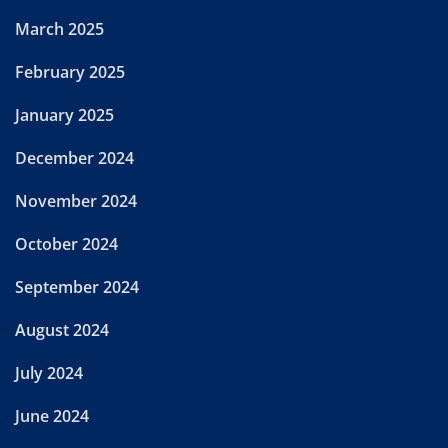
March 2025
February 2025
January 2025
December 2024
November 2024
October 2024
September 2024
August 2024
July 2024
June 2024