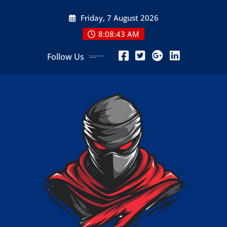
Skip
Friday, 7 August 2026
to
content
8:08:45 AM
Follow Us