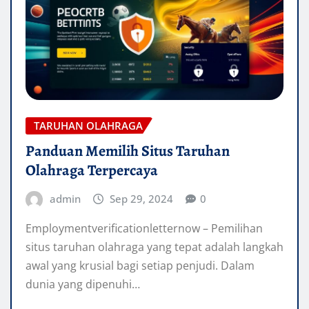
TARUHAN OLAHRAGA
Panduan Memilih Situs Taruhan
Olahraga Terpercaya
admin
Sep 29, 2024
0
Employmentverificationletternow – Pemilihan
situs taruhan olahraga yang tepat adalah langkah
awal yang krusial bagi setiap penjudi. Dalam
dunia yang dipenuhi…