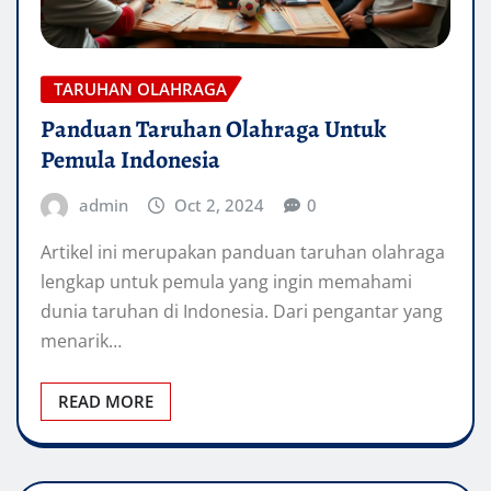
TARUHAN OLAHRAGA
Panduan Taruhan Olahraga Untuk
Pemula Indonesia
admin
Oct 2, 2024
0
Artikel ini merupakan panduan taruhan olahraga
lengkap untuk pemula yang ingin memahami
dunia taruhan di Indonesia. Dari pengantar yang
menarik…
READ MORE