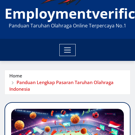
Employmentverific
Panduan Taruhan Olahraga Online Terpercaya No.1
Home
Panduan Lengkap Pasaran Taruhan Olahraga
Indonesia