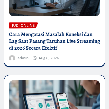
JUDI ONLINE
Cara Mengatasi Masalah Koneksi dan
Lag Saat Pasang Taruhan Live Streaming
di 2026 Secara Efektif
admin
Aug 6, 2026