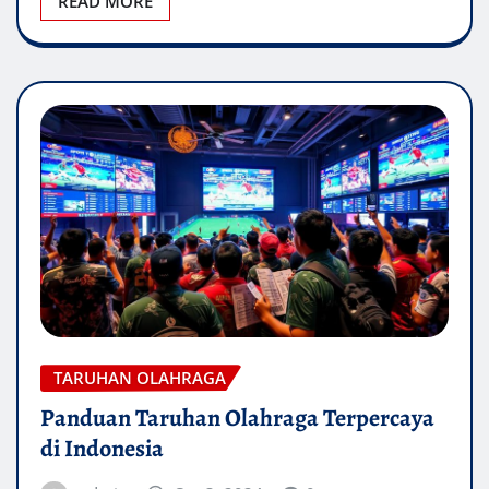
READ MORE
TARUHAN OLAHRAGA
Panduan Taruhan Olahraga Terpercaya
di Indonesia