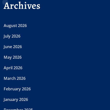
Archives
August 2026
July 2026
June 2026
May 2026
April 2026
March 2026
February 2026
January 2026