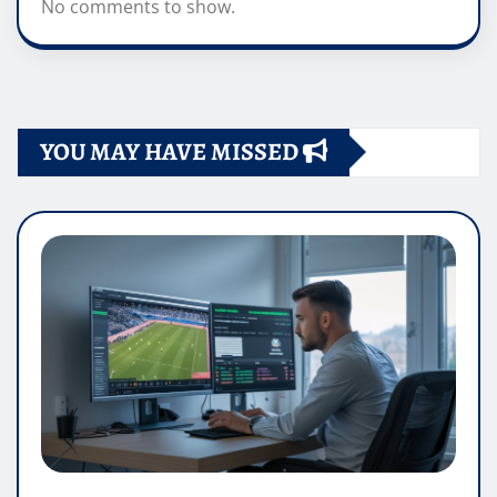
No comments to show.
YOU MAY HAVE MISSED