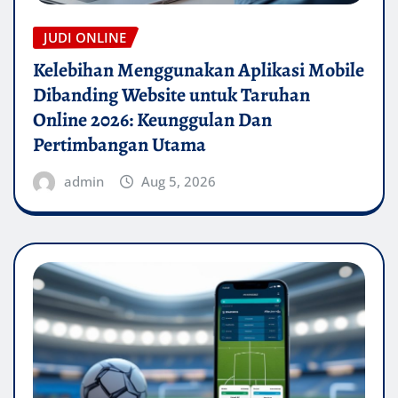
JUDI ONLINE
Kelebihan Menggunakan Aplikasi Mobile
Dibanding Website untuk Taruhan
Online 2026: Keunggulan Dan
Pertimbangan Utama
admin
Aug 5, 2026