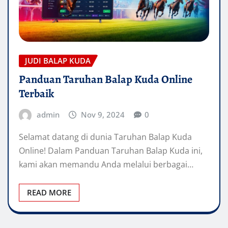
JUDI BALAP KUDA
Panduan Taruhan Balap Kuda Online
Terbaik
admin
Nov 9, 2024
0
Selamat datang di dunia Taruhan Balap Kuda
Online! Dalam Panduan Taruhan Balap Kuda ini,
kami akan memandu Anda melalui berbagai…
READ MORE