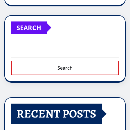
SEARCH
Search
RECENT POSTS