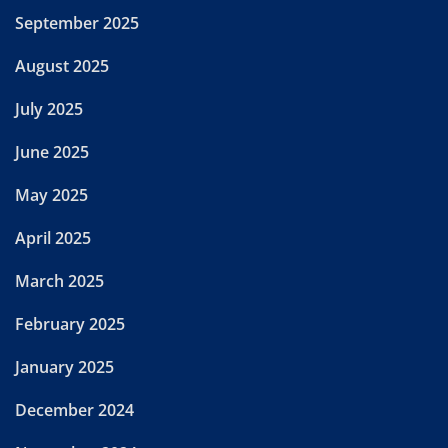
September 2025
August 2025
July 2025
June 2025
May 2025
April 2025
March 2025
February 2025
January 2025
December 2024