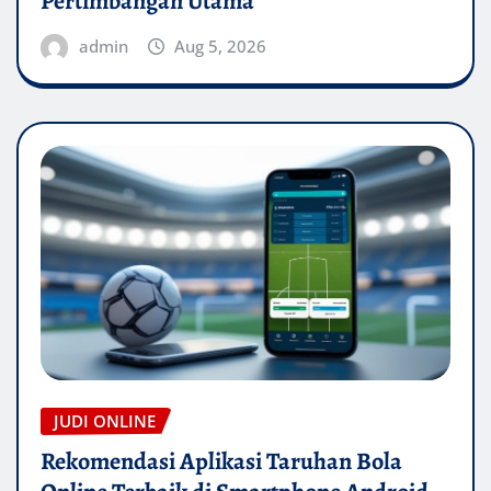
Pertimbangan Utama
admin
Aug 5, 2026
JUDI ONLINE
Rekomendasi Aplikasi Taruhan Bola