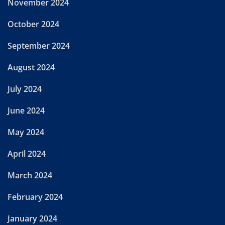
November 2024
October 2024
September 2024
August 2024
July 2024
June 2024
May 2024
April 2024
March 2024
February 2024
January 2024