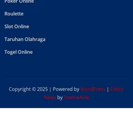
Poker Online
Roulette
Slot Online
Taruhan Olahraga
Togel Online
Copyright © 2025 | Powered by
WordPress
|
Editor
News
by
ThemeArile