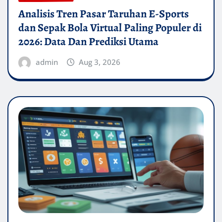
Analisis Tren Pasar Taruhan E-Sports
dan Sepak Bola Virtual Paling Populer di
2026: Data Dan Prediksi Utama
admin
Aug 3, 2026