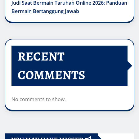
Judi Saat Bermain Taruhan Online 2026: Panduan
Bermain Bertanggung Jawab
RECENT
COMMENTS
No comments to show.