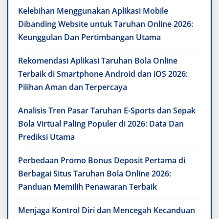
Kelebihan Menggunakan Aplikasi Mobile
Dibanding Website untuk Taruhan Online 2026:
Keunggulan Dan Pertimbangan Utama
Rekomendasi Aplikasi Taruhan Bola Online
Terbaik di Smartphone Android dan iOS 2026:
Pilihan Aman dan Terpercaya
Analisis Tren Pasar Taruhan E-Sports dan Sepak
Bola Virtual Paling Populer di 2026: Data Dan
Prediksi Utama
Perbedaan Promo Bonus Deposit Pertama di
Berbagai Situs Taruhan Bola Online 2026:
Panduan Memilih Penawaran Terbaik
Menjaga Kontrol Diri dan Mencegah Kecanduan