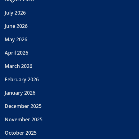
July 2026
June 2026
May 2026
April 2026
March 2026
February 2026
January 2026
December 2025
November 2025
October 2025