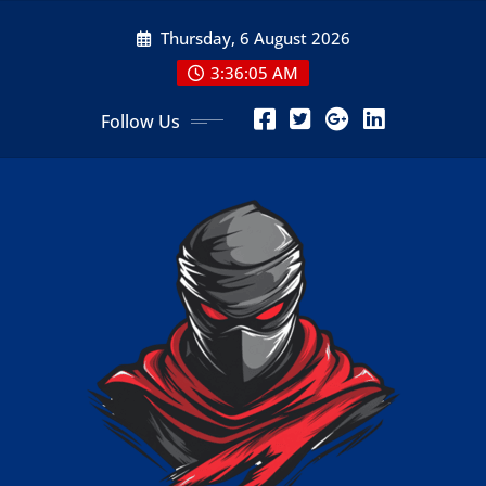
Skip
Thursday, 6 August 2026
to
content
3:36:05 AM
Follow Us