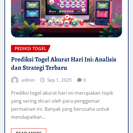
PEDIKSI TOGEL
Prediksi Togel Akurat Hari Ini: Analisis
dan Strategi Terbaru
admin
Sep 1, 2025
0
Prediksi togel akurat hari ini merupakan topik
yang sering dicari oleh para penggemar
permainan ini. Banyak yang berusaha untuk
mendapatkan…