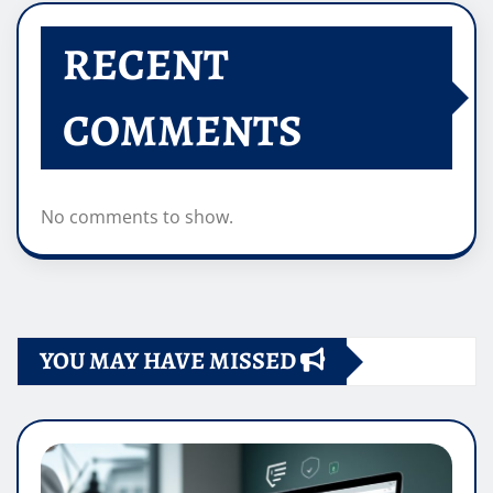
RECENT
COMMENTS
No comments to show.
YOU MAY HAVE MISSED