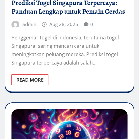
Prediksi Togel Singapura Terpercaya:
Panduan Lengkap untuk Pemain Cerdas
admin
Aug 28, 2025
0
Penggemar togel di Indonesia, terutama togel
Singapura, sering mencari cara untuk
meningkatkan peluang mereka. Prediksi togel
Singapura terpercaya adalah salah…
READ MORE