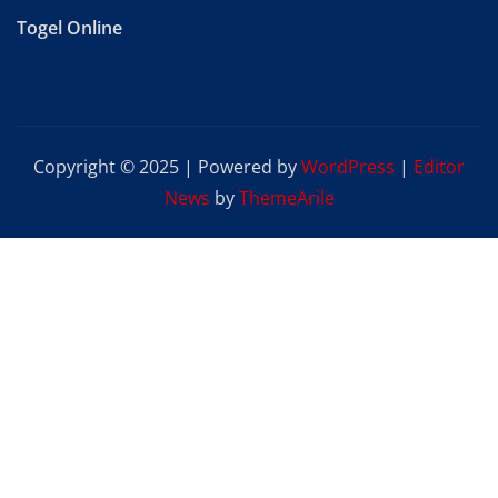
Togel Online
Copyright © 2025 | Powered by
WordPress
|
Editor
News
by
ThemeArile