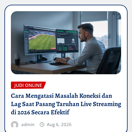
JUDI ONLINE
Cara Mengatasi Masalah Koneksi dan
Lag Saat Pasang Taruhan Live Streaming
di 2026 Secara Efektif
admin
Aug 6, 2026