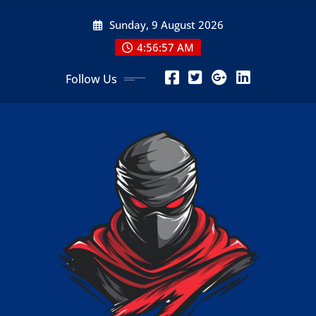
Skip
Sunday, 9 August 2026
to
content
4:56:58 AM
Follow Us