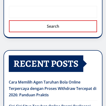
Search
RECENT POSTS
Cara Memilih Agen Taruhan Bola Online
Terpercaya dengan Proses Withdraw Tercepat di
2026: Panduan Praktis