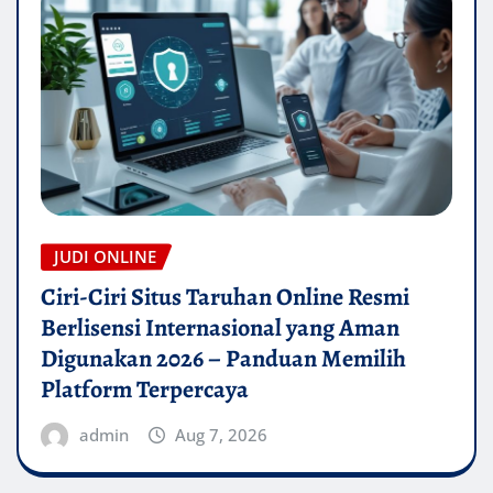
JUDI ONLINE
Ciri-Ciri Situs Taruhan Online Resmi
Berlisensi Internasional yang Aman
Digunakan 2026 – Panduan Memilih
Platform Terpercaya
admin
Aug 7, 2026