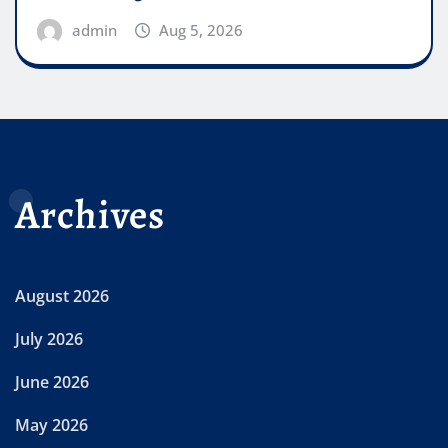
admin
Aug 5, 2026
Archives
August 2026
July 2026
June 2026
May 2026