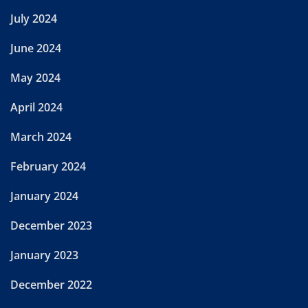
July 2024
June 2024
May 2024
April 2024
March 2024
February 2024
January 2024
December 2023
January 2023
December 2022