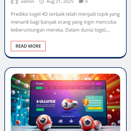
admin
Aug 31, 2025
0
Prediksi togel 4D terbaik telah menjadi topik yang
menarik bagi banyak orang yang ingin mencoba
keberuntungan mereka. Dalam dunia togel,…
READ MORE