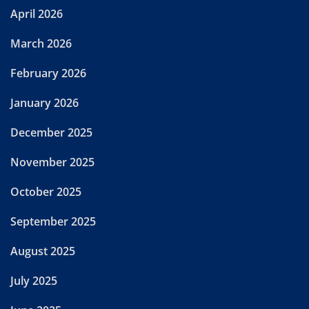
April 2026
March 2026
February 2026
January 2026
December 2025
November 2025
October 2025
September 2025
August 2025
July 2025