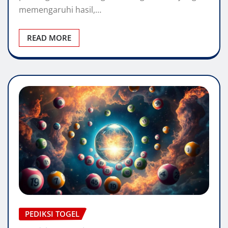
memengaruhi hasil,…
READ MORE
PEDIKSI TOGEL