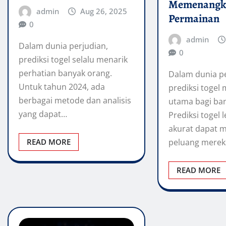
Memenangk
admin
Aug 26, 2025
Permainan
0
admin
Dalam dunia perjudian,
0
prediksi togel selalu menarik
perhatian banyak orang.
Dalam dunia pe
Untuk tahun 2024, ada
prediksi togel 
berbagai metode dan analisis
utama bagi ba
yang dapat…
Prediksi togel
akurat dapat 
READ MORE
peluang mere
READ MORE