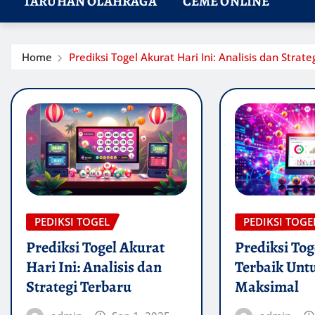
TARUHAN OLAHRAGA
CEME ONLINE
Home
Prediksi Togel Akurat Hari Ini: Analisis dan Strate
PEDIKSI TOGEL
PEDIKSI TOGE
Prediksi Togel Akurat
Prediksi Tog
Hari Ini: Analisis dan
Terbaik Un
Strategi Terbaru
Maksimal