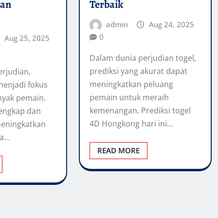
an
Terbaik
admin
Aug 24, 2025
0
Aug 25, 2025
Dalam dunia perjudian togel,
prediksi yang akurat dapat
rjudian,
meningkatkan peluang
menjadi fokus
pemain untuk meraih
nyak pemain.
kemenangan. Prediksi togel
 lengkap dan
4D Hongkong hari ini…
meningkatkan
ka…
READ MORE