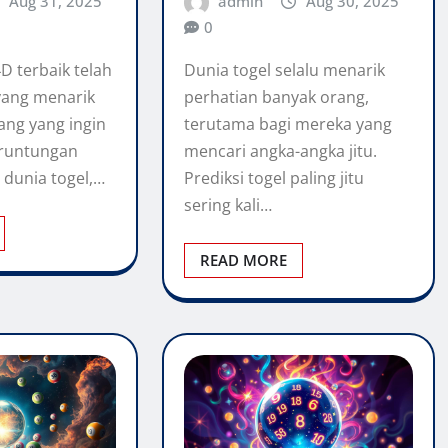
Aug 31, 2025
admin
Aug 30, 2025
0
4D terbaik telah
Dunia togel selalu menarik
yang menarik
perhatian banyak orang,
ang yang ingin
terutama bagi mereka yang
runtungan
mencari angka-angka jitu.
dunia togel,…
Prediksi togel paling jitu
sering kali…
READ MORE