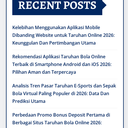
RECENT POSTS
Kelebihan Menggunakan Aplikasi Mobile
Dibanding Website untuk Taruhan Online 2026:
Keunggulan Dan Pertimbangan Utama
Rekomendasi Aplikasi Taruhan Bola Online
Terbaik di Smartphone Android dan iOS 2026:
Pilihan Aman dan Terpercaya
Analisis Tren Pasar Taruhan E-Sports dan Sepak
Bola Virtual Paling Populer di 2026: Data Dan
Prediksi Utama
Perbedaan Promo Bonus Deposit Pertama di
Berbagai Situs Taruhan Bola Online 2026: