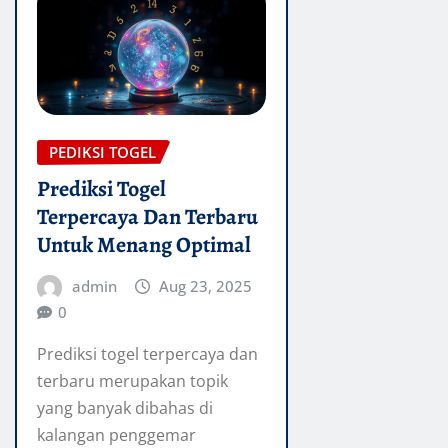
PEDIKSI TOGEL
Prediksi Togel
Terpercaya Dan Terbaru
Untuk Menang Optimal
admin
Aug 23, 2025
0
Prediksi togel terpercaya dan
terbaru merupakan topik
yang banyak dibahas di
kalangan penggemar