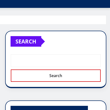
SEARCH
Search