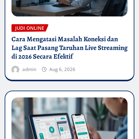
JUDI ONLINE
Cara Mengatasi Masalah Koneksi dan
Lag Saat Pasang Taruhan Live Streaming
di 2026 Secara Efektif
admin
Aug 6, 2026