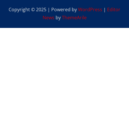
Copyright © 2025 | Powered by
WordPress
|
Editor
News
by
ThemeArile