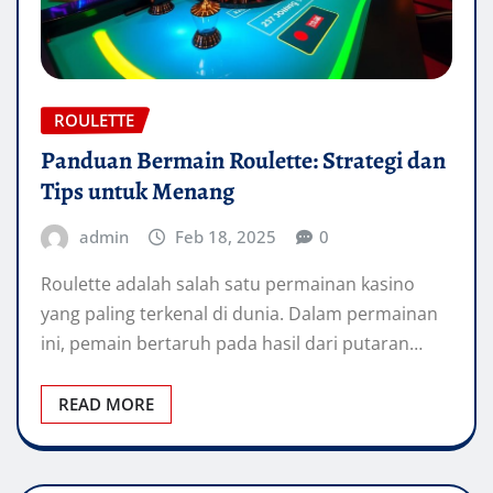
ROULETTE
Panduan Bermain Roulette: Strategi dan
Tips untuk Menang
admin
Feb 18, 2025
0
Roulette adalah salah satu permainan kasino
yang paling terkenal di dunia. Dalam permainan
ini, pemain bertaruh pada hasil dari putaran…
READ MORE