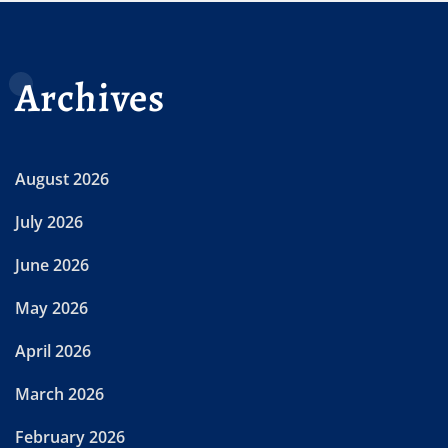
Archives
August 2026
July 2026
June 2026
May 2026
April 2026
March 2026
February 2026