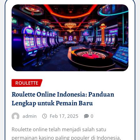
ROULETTE
Roulette Online Indonesia: Panduan
Lengkap untuk Pemain Baru
admin
Feb 17, 2025
0
Roulette online telah menjadi salah satu
permainan kasino paling populer di Indonesia,