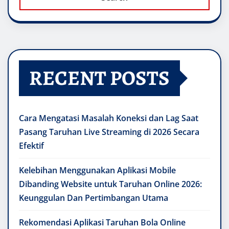
RECENT POSTS
Cara Mengatasi Masalah Koneksi dan Lag Saat
Pasang Taruhan Live Streaming di 2026 Secara
Efektif
Kelebihan Menggunakan Aplikasi Mobile
Dibanding Website untuk Taruhan Online 2026:
Keunggulan Dan Pertimbangan Utama
Rekomendasi Aplikasi Taruhan Bola Online