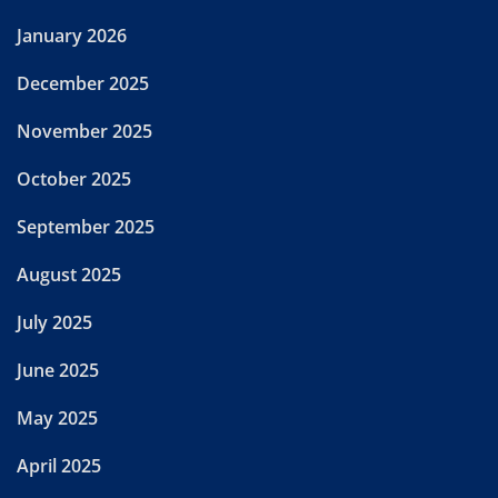
January 2026
December 2025
November 2025
October 2025
September 2025
August 2025
July 2025
June 2025
May 2025
April 2025