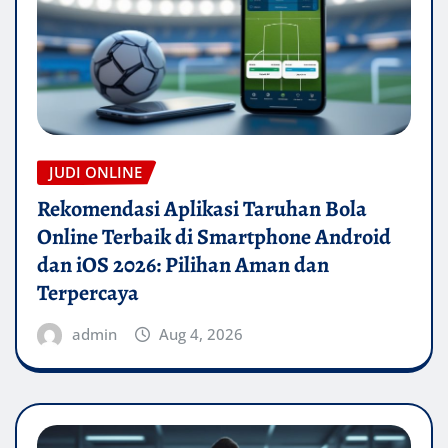
JUDI ONLINE
Rekomendasi Aplikasi Taruhan Bola
Online Terbaik di Smartphone Android
dan iOS 2026: Pilihan Aman dan
Terpercaya
admin
Aug 4, 2026