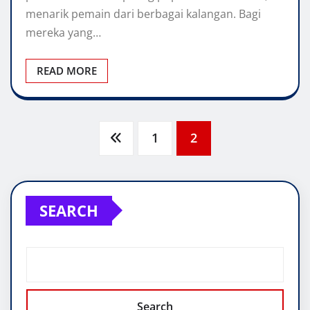
menarik pemain dari berbagai kalangan. Bagi
mereka yang…
READ MORE
Posts
1
2
pagination
SEARCH
Search