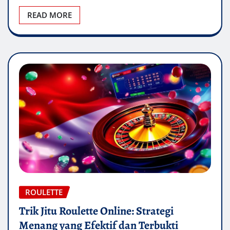
READ MORE
ROULETTE
Trik Jitu Roulette Online: Strategi
Menang yang Efektif dan Terbukti