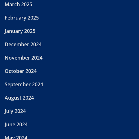
March 2025
February 2025
January 2025
December 2024
November 2024
October 2024
September 2024
August 2024
July 2024
June 2024
May 2024