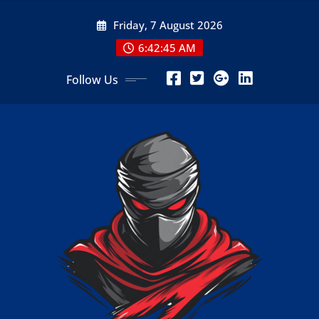
Skip
Friday, 7 August 2026
to
content
6:42:46 AM
Follow Us