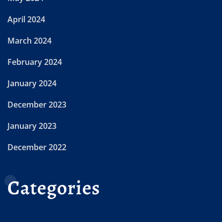
April 2024
March 2024
February 2024
January 2024
December 2023
January 2023
December 2022
Categories