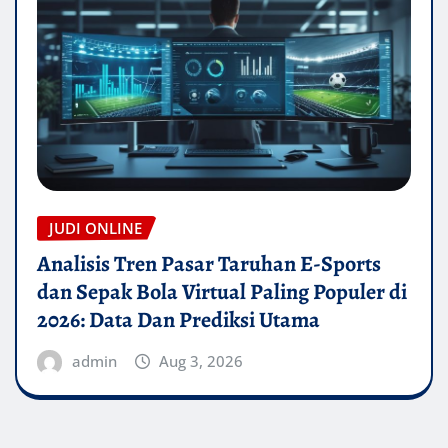
JUDI ONLINE
Analisis Tren Pasar Taruhan E-Sports
dan Sepak Bola Virtual Paling Populer di
2026: Data Dan Prediksi Utama
admin
Aug 3, 2026