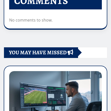
COMMENTS
No comments to show.
YOU MAY HAVE MISSED