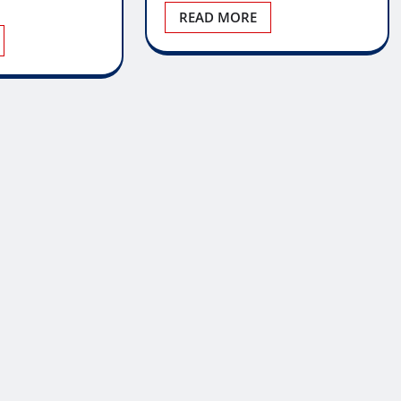
READ MORE