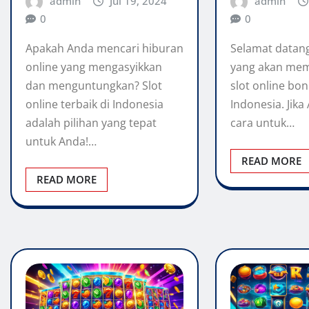
admin
Jul 19, 2024
admin
0
0
Apakah Anda mencari hiburan
Selamat datang 
online yang mengasyikkan
yang akan me
dan menguntungkan? Slot
slot online bon
online terbaik di Indonesia
Indonesia. Jik
adalah pilihan yang tepat
cara untuk…
untuk Anda!…
READ MORE
READ MORE