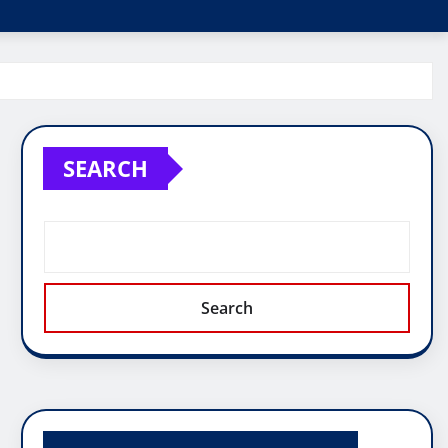
SEARCH
Search