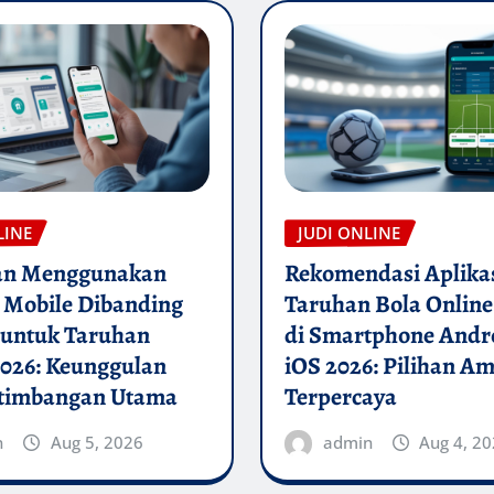
LINE
JUDI ONLINE
an Menggunakan
Rekomendasi Aplika
i Mobile Dibanding
Taruhan Bola Online
 untuk Taruhan
di Smartphone Andr
2026: Keunggulan
iOS 2026: Pilihan A
timbangan Utama
Terpercaya
n
Aug 5, 2026
admin
Aug 4, 2