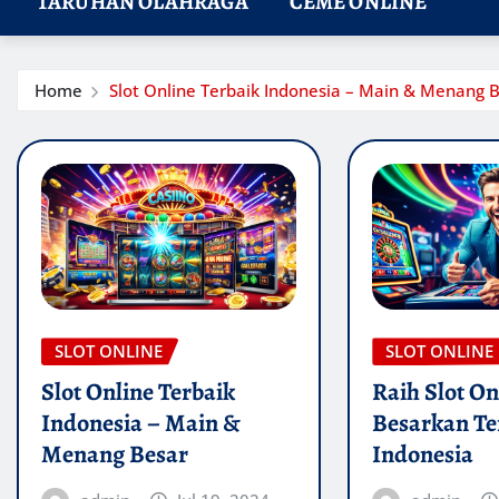
TARUHAN OLAHRAGA
CEME ONLINE
Home
Slot Online Terbaik Indonesia – Main & Menang 
SLOT ONLINE
SLOT ONLINE
Slot Online Terbaik
Raih Slot O
Indonesia – Main &
Besarkan Te
Menang Besar
Indonesia