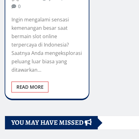
0
Ingin mengalami sensasi
kemenangan besar saat
bermain slot online
terpercaya di Indonesia?
Saatnya Anda mengeksplorasi
peluang luar biasa yang
ditawarkan…
READ MORE
YOU MAY HAVE MISSED