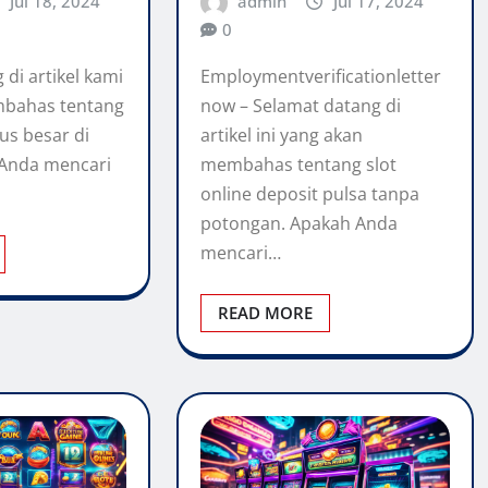
Jul 18, 2024
admin
Jul 17, 2024
0
di artikel kami
Employmentverificationletter
mbahas tentang
now – Selamat datang di
us besar di
artikel ini yang akan
a Anda mencari
membahas tentang slot
online deposit pulsa tanpa
potongan. Apakah Anda
mencari…
READ MORE