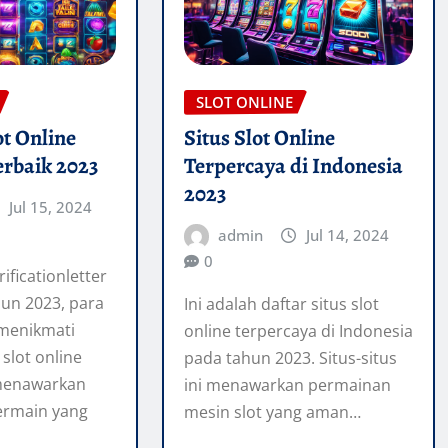
SLOT ONLINE
t Online
Situs Slot Online
erbaik 2023
Terpercaya di Indonesia
2023
Jul 15, 2024
admin
Jul 14, 2024
0
ficationletter
un 2023, para
Ini adalah daftar situs slot
menikmati
online terpercaya di Indonesia
slot online
pada tahun 2023. Situs-situs
menawarkan
ini menawarkan permainan
ermain yang
mesin slot yang aman…