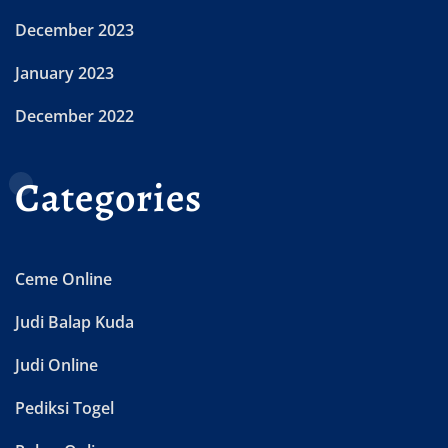
December 2023
January 2023
December 2022
Categories
Ceme Online
Judi Balap Kuda
Judi Online
Pediksi Togel