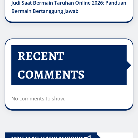
Judi Saat Bermain Taruhan Online 2026: Panduan
Bermain Bertanggung Jawab
RECENT
COMMENTS
No comments to show.