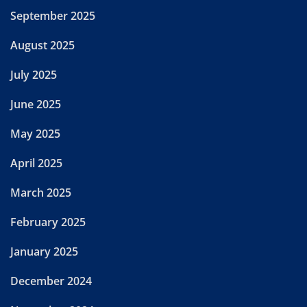
September 2025
August 2025
July 2025
June 2025
May 2025
April 2025
March 2025
February 2025
January 2025
December 2024