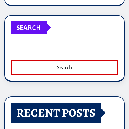
SEARCH
Search
RECENT POSTS