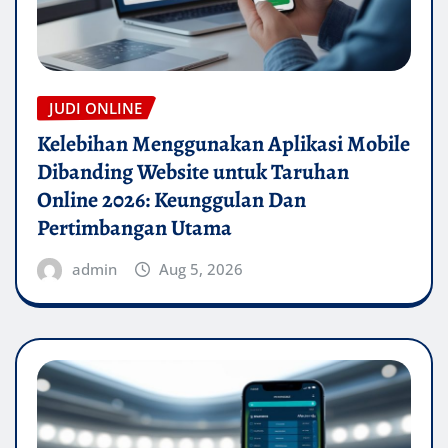
JUDI ONLINE
Kelebihan Menggunakan Aplikasi Mobile
Dibanding Website untuk Taruhan
Online 2026: Keunggulan Dan
Pertimbangan Utama
admin
Aug 5, 2026