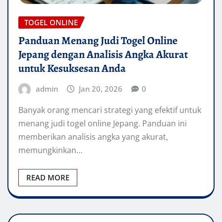
TOGEL ONLINE
Panduan Menang Judi Togel Online
Jepang dengan Analisis Angka Akurat
untuk Kesuksesan Anda
admin
Jan 20, 2026
0
Banyak orang mencari strategi yang efektif untuk
menang judi togel online Jepang. Panduan ini
memberikan analisis angka yang akurat,
memungkinkan…
READ MORE