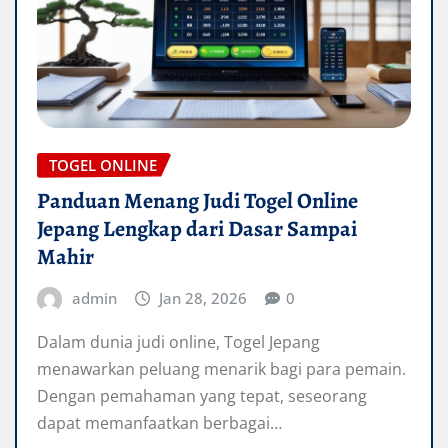
TOGEL ONLINE
Panduan Menang Judi Togel Online
Jepang Lengkap dari Dasar Sampai
Mahir
admin
Jan 28, 2026
0
Dalam dunia judi online, Togel Jepang
menawarkan peluang menarik bagi para pemain.
Dengan pemahaman yang tepat, seseorang
dapat memanfaatkan berbagai…