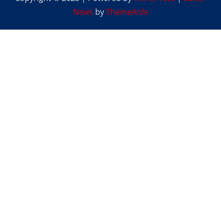
News
by
ThemeArile