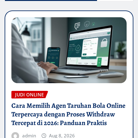
JUDI ONLINE
Cara Memilih Agen Taruhan Bola Online
Terpercaya dengan Proses Withdraw
Tercepat di 2026: Panduan Praktis
admin
Aug 8, 2026