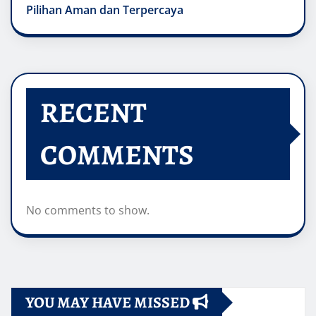
Pilihan Aman dan Terpercaya
RECENT
COMMENTS
No comments to show.
YOU MAY HAVE MISSED