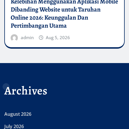
Kelebihan Menggunakan Aplikasi Mobile
Dibanding Website untuk Taruhan
Online 2026: Keunggulan Dan
Pertimbangan Utama
admin
Aug 5, 2026
Archives
August 2026
July 2026