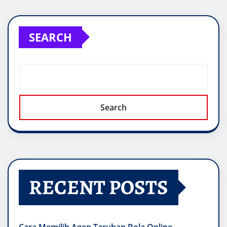
SEARCH
Search
RECENT POSTS
Cara Memilih Agen Taruhan Bola Online