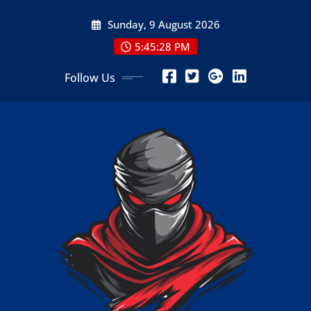
Skip
Sunday, 9 August 2026
to
content
5:45:29 PM
Follow Us