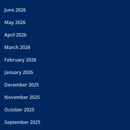
June 2026
May 2026
April 2026
March 2026
February 2026
January 2026
December 2025
November 2025
October 2025
September 2025