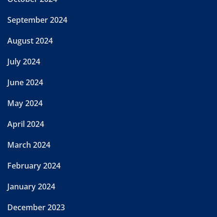
September 2024
August 2024
July 2024
June 2024
May 2024
April 2024
March 2024
February 2024
January 2024
December 2023