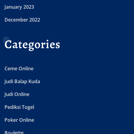
January 2023
December 2022
Categories
Ceme Online
Judi Balap Kuda
Judi Online
Pediksi Togel
Poker Online
Roulette