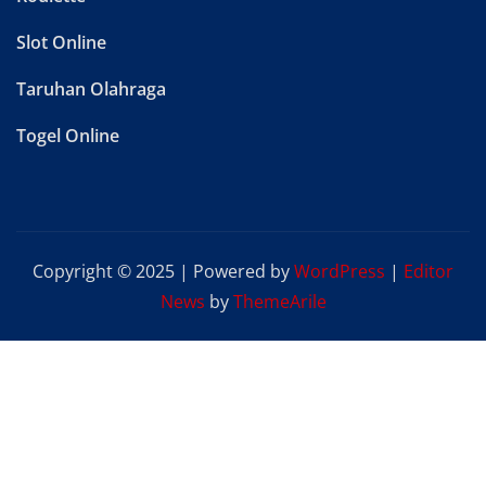
Slot Online
Taruhan Olahraga
Togel Online
Copyright © 2025 | Powered by
WordPress
|
Editor
News
by
ThemeArile