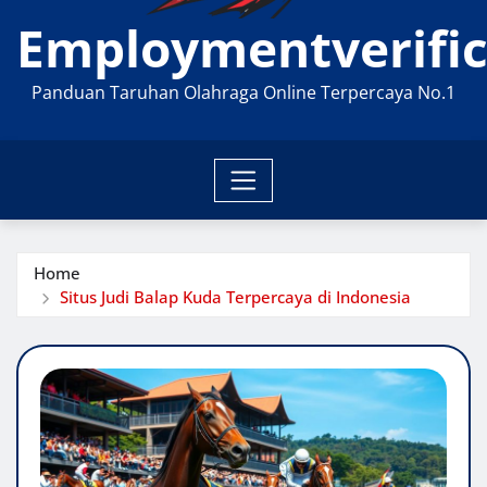
Employmentverific
Panduan Taruhan Olahraga Online Terpercaya No.1
Home
Situs Judi Balap Kuda Terpercaya di Indonesia