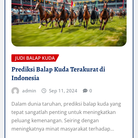
JUDI BALAP KUDA
Prediksi Balap Kuda Terakurat di
Indonesia
admin
Sep 11, 2024
0
Dalam dunia taruhan, prediksi balap kuda yang
tepat sangatlah penting untuk meningkatkan
peluang kemenangan. Seiring dengan
meningkatnya minat masyarakat terhadap…