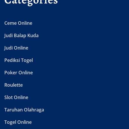
Ceme Online
Judi Balap Kuda
Judi Online
Pediksi Togel
Poker Online
Roulette
Slot Online
Taruhan Olahraga
Togel Online