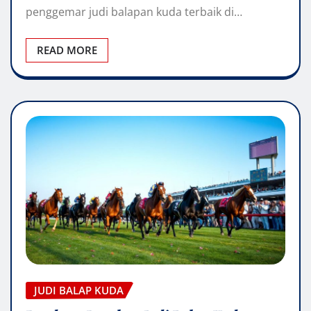
penggemar judi balapan kuda terbaik di…
READ MORE
JUDI BALAP KUDA