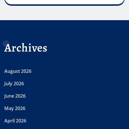
Archives
August 2026
July 2026
June 2026
May 2026
April 2026