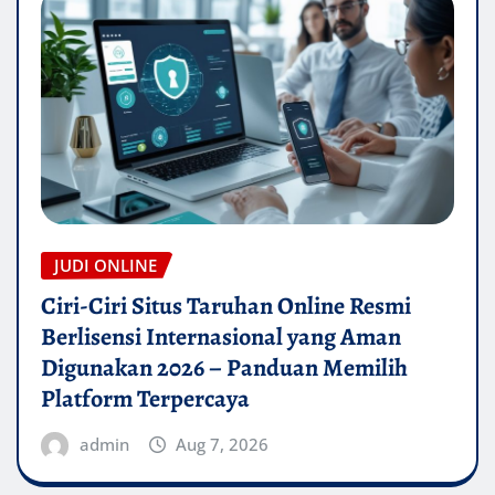
JUDI ONLINE
Ciri-Ciri Situs Taruhan Online Resmi
Berlisensi Internasional yang Aman
Digunakan 2026 – Panduan Memilih
Platform Terpercaya
admin
Aug 7, 2026