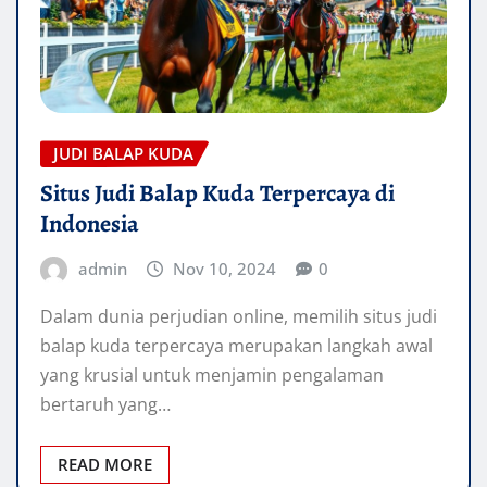
JUDI BALAP KUDA
Situs Judi Balap Kuda Terpercaya di
Indonesia
admin
Nov 10, 2024
0
Dalam dunia perjudian online, memilih situs judi
balap kuda terpercaya merupakan langkah awal
yang krusial untuk menjamin pengalaman
bertaruh yang…
READ MORE