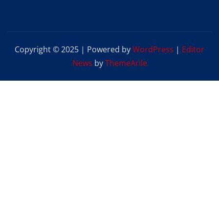
Copyright © 2025 | Powered by
WordPress
|
Editor
News
by
ThemeArile