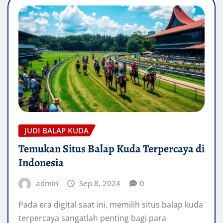
JUDI BALAP KUDA
Temukan Situs Balap Kuda Terpercaya di
Indonesia
admin
Sep 8, 2024
0
Pada era digital saat ini, memilih situs balap kuda
terpercaya sangatlah penting bagi para