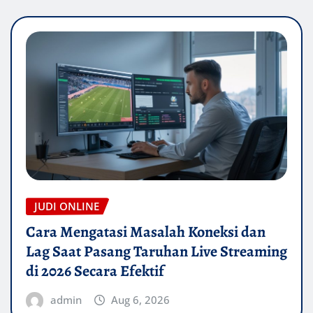
JUDI ONLINE
Cara Mengatasi Masalah Koneksi dan
Lag Saat Pasang Taruhan Live Streaming
di 2026 Secara Efektif
admin
Aug 6, 2026