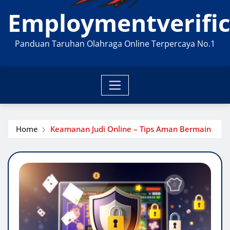
Employmentverific
Panduan Taruhan Olahraga Online Terpercaya No.1
Home
Keamanan Judi Online – Tips Aman Bermain