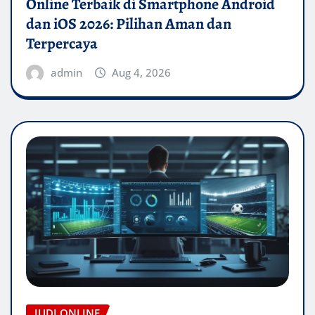
Online Terbaik di Smartphone Android
dan iOS 2026: Pilihan Aman dan
Terpercaya
admin
Aug 4, 2026
JUDI ONLINE