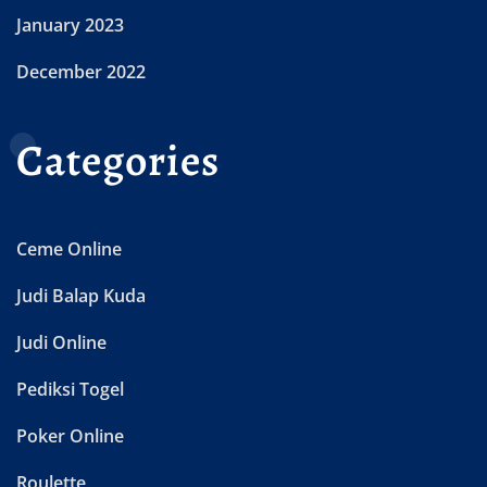
January 2023
December 2022
Categories
Ceme Online
Judi Balap Kuda
Judi Online
Pediksi Togel
Poker Online
Roulette