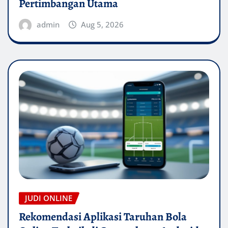
Pertimbangan Utama
admin
Aug 5, 2026
JUDI ONLINE
Rekomendasi Aplikasi Taruhan Bola