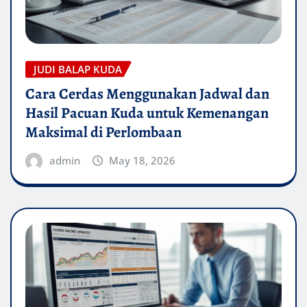
JUDI BALAP KUDA
Cara Cerdas Menggunakan Jadwal dan
Hasil Pacuan Kuda untuk Kemenangan
Maksimal di Perlombaan
admin
May 18, 2026