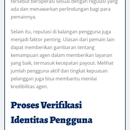
tersebut beroperasi sesuai dengan regulasi yang
ada dan menawarkan perlindungan bagi para
pemainnya.
Selain itu, reputasi di kalangan pengguna juga
menjadi faktor penting. Ulasan dari pemain lain
dapat memberikan gambaran tentang
kemampuan agen dalam memberikan layanan
yang baik, termasuk kecepatan payout. Melihat
jumlah pengguna aktif dan tingkat kepuasan
pelanggan juga bisa membantu menilai
kredibilitas agen.
Proses Verifikasi
Identitas Pengguna