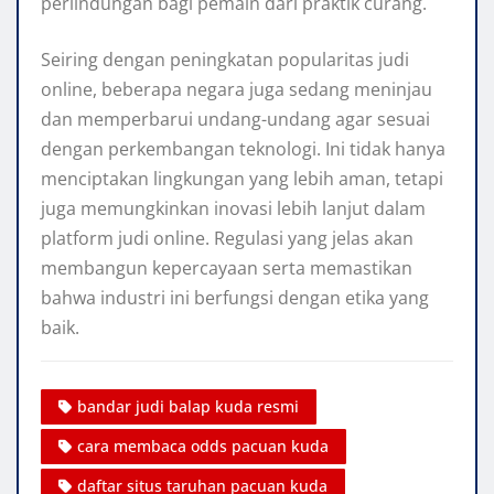
perlindungan bagi pemain dari praktik curang.
Seiring dengan peningkatan popularitas judi
online, beberapa negara juga sedang meninjau
dan memperbarui undang-undang agar sesuai
dengan perkembangan teknologi. Ini tidak hanya
menciptakan lingkungan yang lebih aman, tetapi
juga memungkinkan inovasi lebih lanjut dalam
platform judi online. Regulasi yang jelas akan
membangun kepercayaan serta memastikan
bahwa industri ini berfungsi dengan etika yang
baik.
bandar judi balap kuda resmi
cara membaca odds pacuan kuda
daftar situs taruhan pacuan kuda