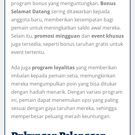
program bonus yang menguntungkan.
Bonus
Selamat Datang
sering ditawarkan kepada
anggota baru, memberikan kesempatan bagi
pemain untuk meningkatkan saldo awal mereka.
Selain itu,
promosi mingguan
dan
event khusus
juga tersedia, seperti bonus taruhan gratis untuk
event tertentu.
Ada juga
program loyalitas
yang memberikan
imbalan kepada pemain setia, memungkinkan
mereka mengumpulkan poin yang bisa ditukar
dengan hadiah menarik. Dengan variasi program
ini, pemain dapat menemukan opsi yang paling
sesuai dengan gaya taruhan mereka, sehingga
memperbesar peluang meraih keuntungan.