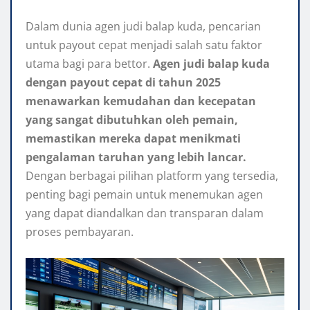
Dalam dunia agen judi balap kuda, pencarian
untuk payout cepat menjadi salah satu faktor
utama bagi para bettor.
Agen judi balap kuda
dengan payout cepat di tahun 2025
menawarkan kemudahan dan kecepatan
yang sangat dibutuhkan oleh pemain,
memastikan mereka dapat menikmati
pengalaman taruhan yang lebih lancar.
Dengan berbagai pilihan platform yang tersedia,
penting bagi pemain untuk menemukan agen
yang dapat diandalkan dan transparan dalam
proses pembayaran.