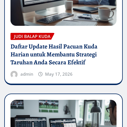
JUDI BALAP KUDA
Daftar Update Hasil Pacuan Kuda
Harian untuk Membantu Strategi
Taruhan Anda Secara Efektif
admin
May 17, 2026