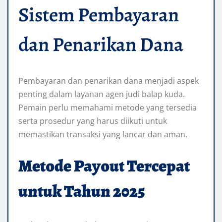
Sistem Pembayaran
dan Penarikan Dana
Pembayaran dan penarikan dana menjadi aspek
penting dalam layanan agen judi balap kuda.
Pemain perlu memahami metode yang tersedia
serta prosedur yang harus diikuti untuk
memastikan transaksi yang lancar dan aman.
Metode Payout Tercepat
untuk Tahun 2025