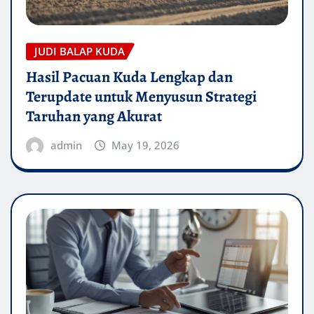
JUDI BALAP KUDA
Hasil Pacuan Kuda Lengkap dan
Terupdate untuk Menyusun Strategi
Taruhan yang Akurat
admin
May 19, 2026