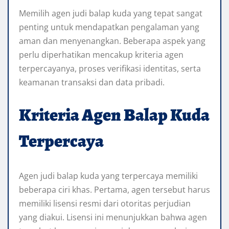
Memilih agen judi balap kuda yang tepat sangat
penting untuk mendapatkan pengalaman yang
aman dan menyenangkan. Beberapa aspek yang
perlu diperhatikan mencakup kriteria agen
terpercayanya, proses verifikasi identitas, serta
keamanan transaksi dan data pribadi.
Kriteria Agen Balap Kuda
Terpercaya
Agen judi balap kuda yang terpercaya memiliki
beberapa ciri khas. Pertama, agen tersebut harus
memiliki lisensi resmi dari otoritas perjudian
yang diakui. Lisensi ini menunjukkan bahwa agen