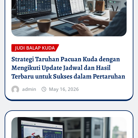
JUDI BALAP KUDA
Strategi Taruhan Pacuan Kuda dengan
Mengikuti Update Jadwal dan Hasil
Terbaru untuk Sukses dalam Pertaruhan
admin
May 16, 2026