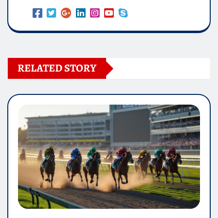
RELATED STORY