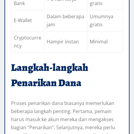
Bank
gratis
Dalam beberapa
Umumnya
E-Wallet
jam
gratis
Cryptocurre
Hampir instan
Minimal
ncy
Langkah-langkah
Penarikan Dana
Proses penarikan dana biasanya memerlukan
beberapa langkah penting. Pertama, pemain
harus masuk ke akun mereka dan mengakses
bagian “Penarikan”. Selanjutnya, mereka perlu