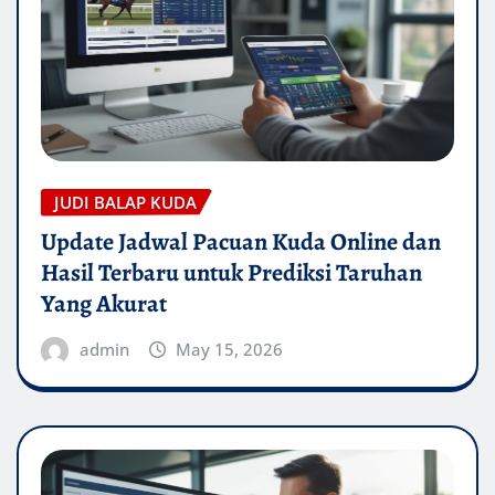
JUDI BALAP KUDA
Update Jadwal Pacuan Kuda Online dan
Hasil Terbaru untuk Prediksi Taruhan
Yang Akurat
admin
May 15, 2026