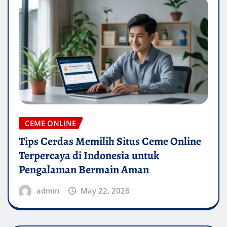
CEME ONLINE
Tips Cerdas Memilih Situs Ceme Online
Terpercaya di Indonesia untuk
Pengalaman Bermain Aman
admin
May 22, 2026