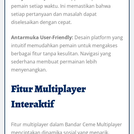
pemain setiap waktu. Ini memastikan bahwa
setiap pertanyaan dan masalah dapat
diselesaikan dengan cepat.
Antarmuka User-Friendly:
Desain platform yang
intuitif memudahkan pemain untuk mengakses
berbagai fitur tanpa kesulitan. Navigasi yang
sederhana membuat permainan lebih
menyenangkan.
Fitur Multiplayer
Interaktif
Fitur multiplayer dalam Bandar Ceme Multiplayer
menciptakan dinamika sosial yang menarik.