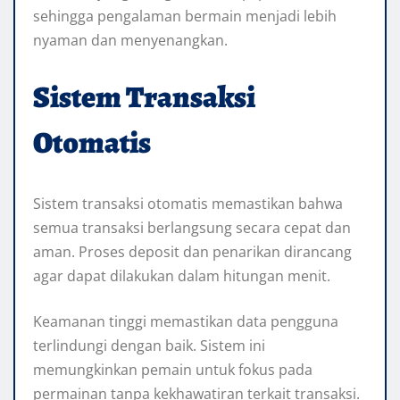
sehingga pengalaman bermain menjadi lebih
nyaman dan menyenangkan.
Sistem Transaksi
Otomatis
Sistem transaksi otomatis memastikan bahwa
semua transaksi berlangsung secara cepat dan
aman. Proses deposit dan penarikan dirancang
agar dapat dilakukan dalam hitungan menit.
Keamanan tinggi memastikan data pengguna
terlindungi dengan baik. Sistem ini
memungkinkan pemain untuk fokus pada
permainan tanpa kekhawatiran terkait transaksi.