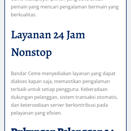
pemain yang mencari pengalaman bermain yang
berkualitas.
Layanan 24 Jam
Nonstop
Bandar Ceme menyediakan layanan yang dapat
diakses kapan saja, memastikan pengalaman
terbaik untuk setiap pengguna. Keberadaan
dukungan pelanggan, sistem transaksi otomatis,
dan ketersediaan server berkontribusi pada
pelayanan yang efisien.