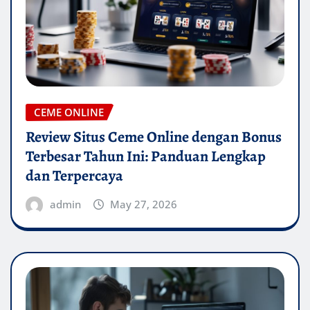
CEME ONLINE
Review Situs Ceme Online dengan Bonus
Terbesar Tahun Ini: Panduan Lengkap
dan Terpercaya
admin
May 27, 2026