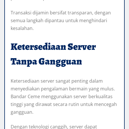
Transaksi dijamin bersifat transparan, dengan
semua langkah dipantau untuk menghindari
kesalahan.
Ketersediaan Server
Tanpa Gangguan
Ketersediaan server sangat penting dalam
menyediakan pengalaman bermain yang mulus.
Bandar Ceme menggunakan server berkualitas
tinggi yang dirawat secara rutin untuk mencegah
gangguan.
Dengan teknologi canggih, server dapat