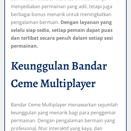
menyediakan permainan yang adil, tetapi juga
berbagai bonus menarik untuk meningkatkan
pengalaman bermain.
Dengan layanan yang
selalu siap sedia, setiap pemain dapat puas
dan terlibat secara penuh dalam setiap sesi
permainan.
Keunggulan Bandar
Ceme Multiplayer
Bandar Ceme Multiplayer menawarkan sejumlah
keunggulan yang menarik bagi para penggemar
permainan. Dengan pengalaman bermain yang
profesional, fitur interaktif yang kaya, dan