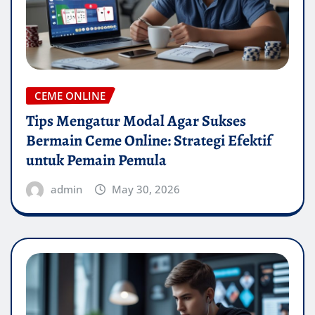
CEME ONLINE
Tips Mengatur Modal Agar Sukses
Bermain Ceme Online: Strategi Efektif
untuk Pemain Pemula
admin
May 30, 2026