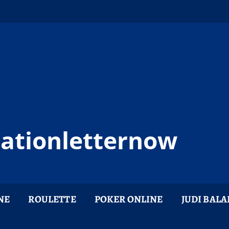
ationletternow
NE
ROULETTE
POKER ONLINE
JUDI BALA