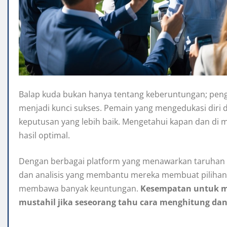
Balap kuda bukan hanya tentang keberuntungan; pen
menjadi kunci sukses. Pemain yang mengedukasi dir
keputusan yang lebih baik. Mengetahui kapan dan di 
hasil optimal.
Dengan berbagai platform yang menawarkan taruhan b
dan analisis yang membantu mereka membuat pilihan 
membawa banyak keuntungan.
Kesempatan untuk me
mustahil jika seseorang tahu cara menghitung da