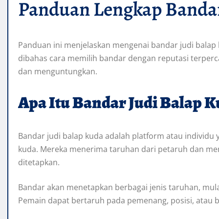
Panduan Lengkap Bandar
Panduan ini menjelaskan mengenai bandar judi balap ku
dibahas cara memilih bandar dengan reputasi terpe
dan menguntungkan.
Apa Itu Bandar Judi Balap 
Bandar judi balap kuda adalah platform atau indivi
kuda. Mereka menerima taruhan dari petaruh dan m
ditetapkan.
Bandar akan menetapkan berbagai jenis taruhan, mula
Pemain dapat bertaruh pada pemenang, posisi, atau