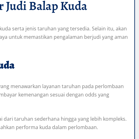
 Judi Balap Kuda
da serta jenis taruhan yang tersedia. Selain itu, akan
rcaya untuk memastikan pengalaman berjudi yang aman
Kuda
du yang menawarkan layanan taruhan pada perlombaan
embayar kemenangan sesuai dengan odds yang
i dari taruhan sederhana hingga yang lebih kompleks.
 bahkan performa kuda dalam perlombaan.