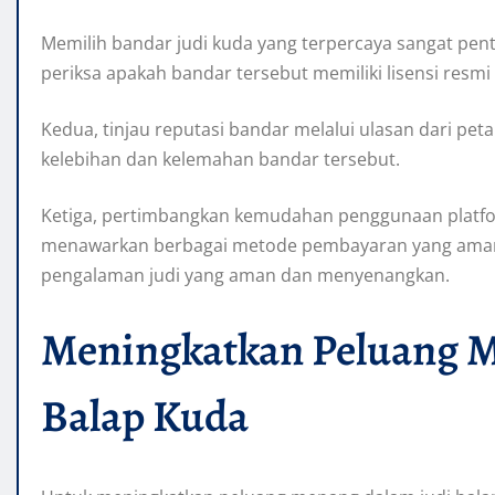
Memilih bandar judi kuda yang terpercaya sangat pent
periksa apakah bandar tersebut memiliki lisensi resmi
Kedua, tinjau reputasi bandar melalui ulasan dari peta
kelebihan dan kelemahan bandar tersebut.
Ketiga, pertimbangkan kemudahan penggunaan platform
menawarkan berbagai metode pembayaran yang aman
pengalaman judi yang aman dan menyenangkan.
Meningkatkan Peluang M
Balap Kuda