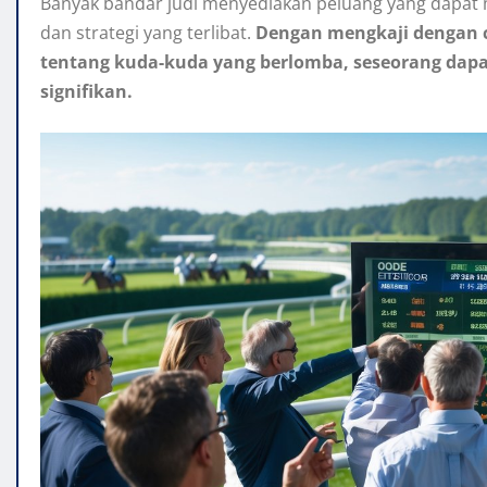
Banyak bandar judi menyediakan peluang yang dapat
dan strategi yang terlibat.
Dengan mengkaji dengan ce
tentang kuda-kuda yang berlomba, seseorang dap
signifikan.