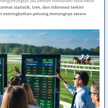
 menguntungkan jika pemain memahami seluk-beluk
rmat statistik, tren, dan informasi terkini
at meningkatkan peluang menangnya secara