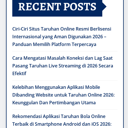
RECENT POSTS
Ciri-Ciri Situs Taruhan Online Resmi Berlisensi
Internasional yang Aman Digunakan 2026 –
Panduan Memilih Platform Terpercaya
Cara Mengatasi Masalah Koneksi dan Lag Saat
Pasang Taruhan Live Streaming di 2026 Secara
Efektif
Kelebihan Menggunakan Aplikasi Mobile
Dibanding Website untuk Taruhan Online 2026:
Keunggulan Dan Pertimbangan Utama
Rekomendasi Aplikasi Taruhan Bola Online
Terbaik di Smartphone Android dan iOS 2026: