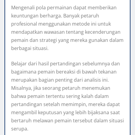
Mengenali pola permainan dapat memberikan
keuntungan berharga. Banyak petaruh
profesional menggunakan metode ini untuk
mendapatkan wawasan tentang kecenderungan
pemain dan strategi yang mereka gunakan dalam
berbagai situasi.
Belajar dari hasil pertandingan sebelumnya dan
bagaimana pemain bereaksi di bawah tekanan
merupakan bagian penting dari analisis ini.
Misalnya, jika seorang petaruh menemukan
bahwa pemain tertentu sering kalah dalam
pertandingan setelah memimpin, mereka dapat
mengambil keputusan yang lebih bijaksana saat
bertaruh melawan pemain tersebut dalam situasi
serupa.