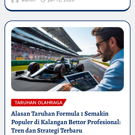
TARUHAN OLAHRAGA
Alasan Taruhan Formula 1 Semakin
Populer di Kalangan Bettor Profesional:
Tren dan Strategi Terbaru