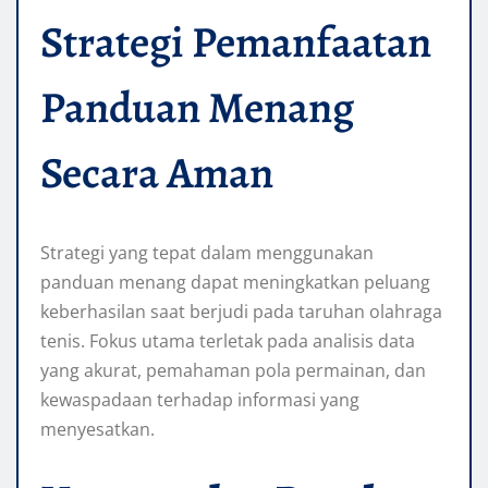
Strategi Pemanfaatan
Panduan Menang
Secara Aman
Strategi yang tepat dalam menggunakan
panduan menang dapat meningkatkan peluang
keberhasilan saat berjudi pada taruhan olahraga
tenis. Fokus utama terletak pada analisis data
yang akurat, pemahaman pola permainan, dan
kewaspadaan terhadap informasi yang
menyesatkan.