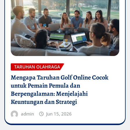
TARUHAN OLAHRAGA
Mengapa Taruhan Golf Online Cocok
untuk Pemain Pemula dan
Berpengalaman: Menjelajahi
Keuntungan dan Strategi
admin
Jun 15, 2026