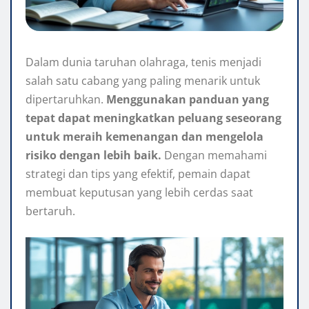
Dalam dunia taruhan olahraga, tenis menjadi
salah satu cabang yang paling menarik untuk
dipertaruhkan.
Menggunakan panduan yang
tepat dapat meningkatkan peluang seseorang
untuk meraih kemenangan dan mengelola
risiko dengan lebih baik.
Dengan memahami
strategi dan tips yang efektif, pemain dapat
membuat keputusan yang lebih cerdas saat
bertaruh.