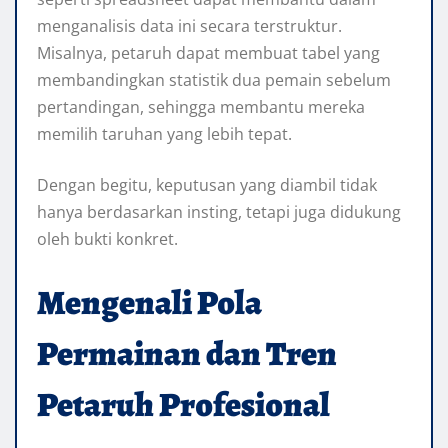
menganalisis data ini secara terstruktur.
Misalnya, petaruh dapat membuat tabel yang
membandingkan statistik dua pemain sebelum
pertandingan, sehingga membantu mereka
memilih taruhan yang lebih tepat.
Dengan begitu, keputusan yang diambil tidak
hanya berdasarkan insting, tetapi juga didukung
oleh bukti konkret.
Mengenali Pola
Permainan dan Tren
Petaruh Profesional