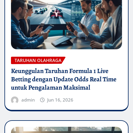
TARUHAN OLAHRAGA
Keunggulan Taruhan Formula 1 Live
Betting dengan Update Odds Real Time
untuk Pengalaman Maksimal
admin
Jun 16, 2026