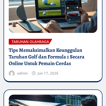
TARUHAN OLAHRAGA
Tips Memaksimalkan Keunggulan
Taruhan Golf dan Formula 1 Secara
Online Untuk Pemain Cerdas
admin
Jun 17, 2026