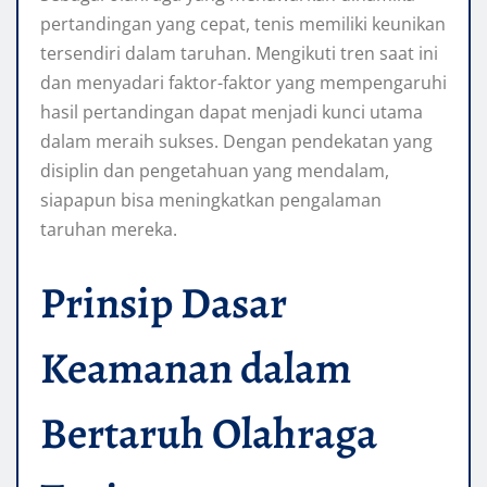
pertandingan yang cepat, tenis memiliki keunikan
tersendiri dalam taruhan. Mengikuti tren saat ini
dan menyadari faktor-faktor yang mempengaruhi
hasil pertandingan dapat menjadi kunci utama
dalam meraih sukses. Dengan pendekatan yang
disiplin dan pengetahuan yang mendalam,
siapapun bisa meningkatkan pengalaman
taruhan mereka.
Prinsip Dasar
Keamanan dalam
Bertaruh Olahraga