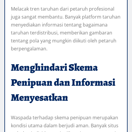
Melacak tren taruhan dari petaruh profesional
juga sangat membantu. Banyak platform taruhan
menyediakan informasi tentang bagaimana
taruhan terdistribusi, memberikan gambaran
tentang pola yang mungkin diikuti oleh petaruh
berpengalaman.
Menghindari Skema
Penipuan dan Informasi
Menyesatkan
Waspada terhadap skema penipuan merupakan
kondisi utama dalam berjudi aman. Banyak situs