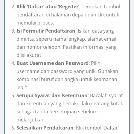
Klik ‘Daftar’ atau ‘Register’
: Temukan tombol
pendaftaran di halaman depan dan klik untuk
memulai proses.
Isi Formulir Pendaftaran
: Isikan data yang
diminta, seperti nama lengkap, alamat email,
dan nomor telepon. Pastikan informasi yang
diisi akurat.
Buat Username dan Password
: Pilih
username dan password yang unik. Gunakan
kombinasi huruf dan angka untuk keamanan
lebih.
Setujui Syarat dan Ketentuan
: Bacalah syarat
dan ketentuan yang berlaku, lalu centang kotak
sebagai tanda persetujuan sebelum
melanjutkan.
Selesaikan Pendaftaran
: Klik tombol ‘Daftar’