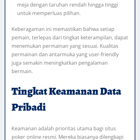
meja dengan taruhan rendah hingga tinggi
untuk memperluas pilihan.
Keberagaman ini memastikan bahwa setiap
pemain, terlepas dari tingkat keterampilan, dapat
menemukan permainan yang sesuai. Kualitas
permainan dan antarmuka yang user-friendly
juga semakin meningkatkan pengalaman
bermain.
Tingkat Keamanan Data
Pribadi
Keamanan adalah prioritas utama bagi situs
poker online resmi. Mereka biasanya dilengkapi