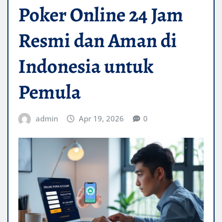
Poker Online 24 Jam
Resmi dan Aman di
Indonesia untuk
Pemula
admin
Apr 19, 2026
0