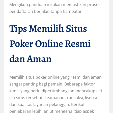
Mengikuti panduan ini akan memastikan proses
pendaftaran berjalan tanpa hambatan.
Tips Memilih Situs
Poker Online Resmi
dan Aman
Memilih situs poker online yang resmi dan aman
sangat penting bagi pemain. Beberapa faktor
kunci yang perlu dipertimbangkan mencakup ciri-
ciri situs tersebut, keamanan transaksi, lisensi,
dan kualitas layanan pelanggan. Berikut
penjabaran lebih lanjut mengenai tiap aspek