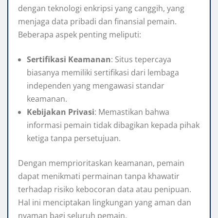
dengan teknologi enkripsi yang canggih, yang
menjaga data pribadi dan finansial pemain.
Beberapa aspek penting meliputi:
Sertifikasi Keamanan
: Situs tepercaya
biasanya memiliki sertifikasi dari lembaga
independen yang mengawasi standar
keamanan.
Kebijakan Privasi
: Memastikan bahwa
informasi pemain tidak dibagikan kepada pihak
ketiga tanpa persetujuan.
Dengan memprioritaskan keamanan, pemain
dapat menikmati permainan tanpa khawatir
terhadap risiko kebocoran data atau penipuan.
Hal ini menciptakan lingkungan yang aman dan
nyaman bagi seluruh pemain.