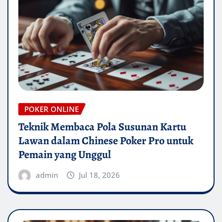
POKER ONLINE
Teknik Membaca Pola Susunan Kartu
Lawan dalam Chinese Poker Pro untuk
Pemain yang Unggul
admin
Jul 18, 2026