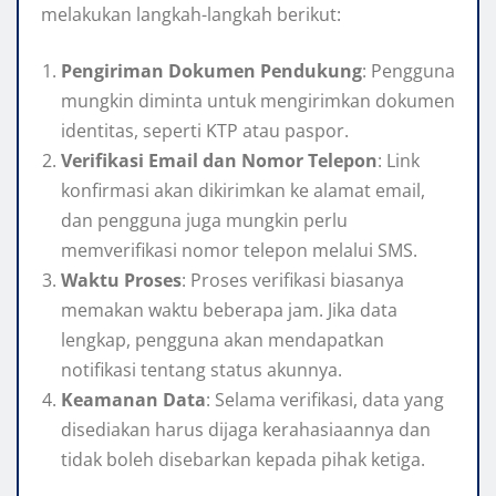
melakukan langkah-langkah berikut:
Pengiriman Dokumen Pendukung
: Pengguna
mungkin diminta untuk mengirimkan dokumen
identitas, seperti KTP atau paspor.
Verifikasi Email dan Nomor Telepon
: Link
konfirmasi akan dikirimkan ke alamat email,
dan pengguna juga mungkin perlu
memverifikasi nomor telepon melalui SMS.
Waktu Proses
: Proses verifikasi biasanya
memakan waktu beberapa jam. Jika data
lengkap, pengguna akan mendapatkan
notifikasi tentang status akunnya.
Keamanan Data
: Selama verifikasi, data yang
disediakan harus dijaga kerahasiaannya dan
tidak boleh disebarkan kepada pihak ketiga.