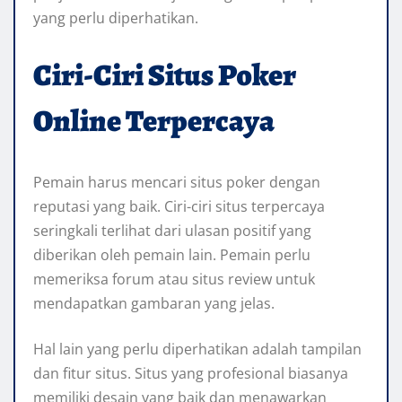
yang perlu diperhatikan.
Ciri-Ciri Situs Poker
Online Terpercaya
Pemain harus mencari situs poker dengan
reputasi yang baik. Ciri-ciri situs terpercaya
seringkali terlihat dari ulasan positif yang
diberikan oleh pemain lain. Pemain perlu
memeriksa forum atau situs review untuk
mendapatkan gambaran yang jelas.
Hal lain yang perlu diperhatikan adalah tampilan
dan fitur situs. Situs yang profesional biasanya
memiliki desain yang baik dan menawarkan