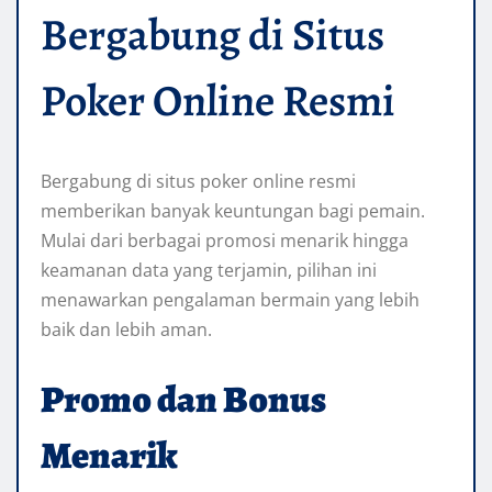
Bergabung di Situs
Poker Online Resmi
Bergabung di situs poker online resmi
memberikan banyak keuntungan bagi pemain.
Mulai dari berbagai promosi menarik hingga
keamanan data yang terjamin, pilihan ini
menawarkan pengalaman bermain yang lebih
baik dan lebih aman.
Promo dan Bonus
Menarik