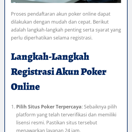
Proses pendaftaran akun poker online dapat
dilakukan dengan mudah dan cepat. Berikut
adalah langkah-langkah penting serta syarat yang
perlu diperhatikan selama registrasi.
Langkah-Langkah
Registrasi Akun Poker
Online
Pilih Situs Poker Terpercaya
: Sebaiknya pilih
platform yang telah terverifikasi dan memiliki
lisensi resmi. Pastikan situs tersebut
menawarkan layanan 24 jam.