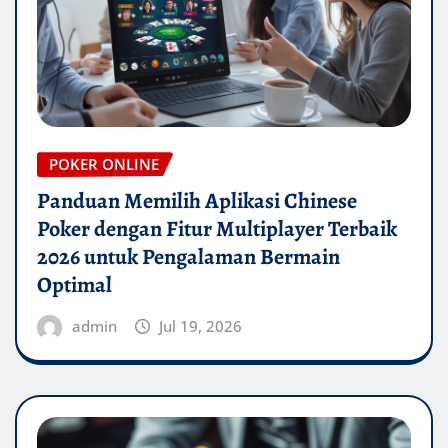
POKER ONLINE
Panduan Memilih Aplikasi Chinese
Poker dengan Fitur Multiplayer Terbaik
2026 untuk Pengalaman Bermain
Optimal
admin
Jul 19, 2026