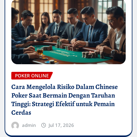
POKER ONLINE
Cara Mengelola Risiko Dalam Chinese
Poker Saat Bermain Dengan Taruhan
Tinggi: Strategi Efektif untuk Pemain
Cerdas
admin
Jul 17, 2026