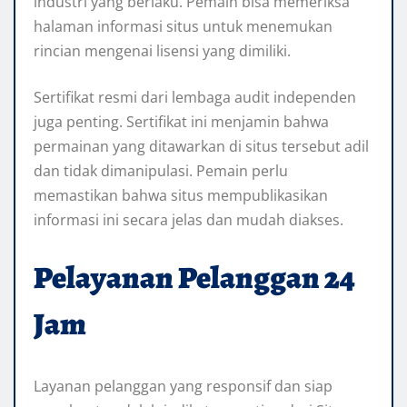
industri yang berlaku. Pemain bisa memeriksa
halaman informasi situs untuk menemukan
rincian mengenai lisensi yang dimiliki.
Sertifikat resmi dari lembaga audit independen
juga penting. Sertifikat ini menjamin bahwa
permainan yang ditawarkan di situs tersebut adil
dan tidak dimanipulasi. Pemain perlu
memastikan bahwa situs mempublikasikan
informasi ini secara jelas dan mudah diakses.
Pelayanan Pelanggan 24
Jam
Layanan pelanggan yang responsif dan siap