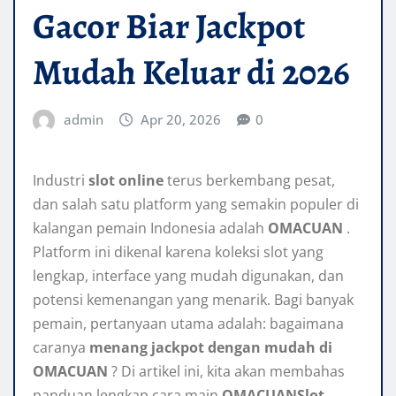
Gacor Biar Jackpot
Mudah Keluar di 2026
admin
Apr 20, 2026
0
Industri
slot online
terus berkembang pesat,
dan salah satu platform yang semakin populer di
kalangan pemain Indonesia adalah
OMACUAN
.
Platform ini dikenal karena koleksi slot yang
lengkap, interface yang mudah digunakan, dan
potensi kemenangan yang menarik. Bagi banyak
pemain, pertanyaan utama adalah: bagaimana
caranya
menang jackpot dengan mudah di
OMACUAN
? Di artikel ini, kita akan membahas
panduan lengkap cara main
OMACUAN
Slot