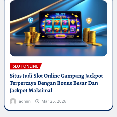
SLOT ONLINE
Situs Judi Slot Online Gampang Jackpot
Terpercaya Dengan Bonus Besar Dan
Jackpot Maksimal
admin
Mar 25, 2026