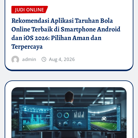
JUDI ONLINE
Rekomendasi Aplikasi Taruhan Bola
Online Terbaik di Smartphone Android
dan iOS 2026: Pilihan Aman dan
Terpercaya
admin
Aug 4, 2026