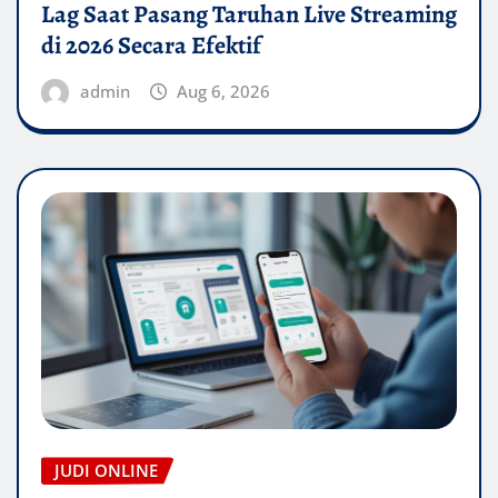
Lag Saat Pasang Taruhan Live Streaming
di 2026 Secara Efektif
admin
Aug 6, 2026
JUDI ONLINE