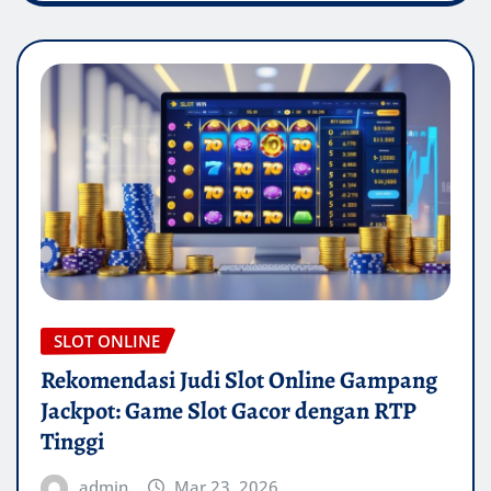
SLOT ONLINE
Rekomendasi Judi Slot Online Gampang
Jackpot: Game Slot Gacor dengan RTP
Tinggi
admin
Mar 23, 2026