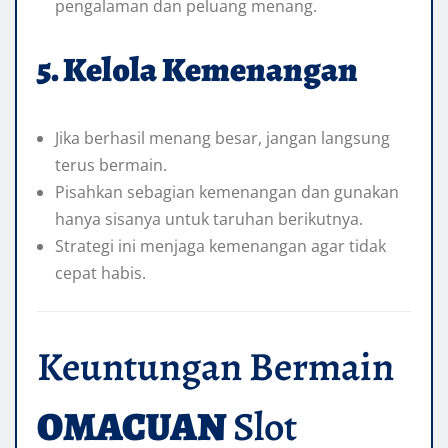
pengalaman dan peluang menang.
5. Kelola Kemenangan
Jika berhasil menang besar, jangan langsung
terus bermain.
Pisahkan sebagian kemenangan dan gunakan
hanya sisanya untuk taruhan berikutnya.
Strategi ini menjaga kemenangan agar tidak
cepat habis.
Keuntungan Bermain
OMACUAN
Slot