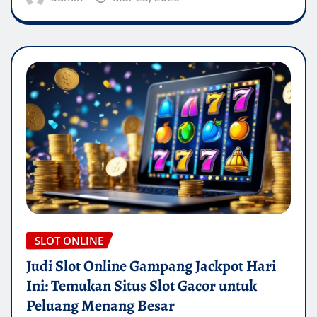
SLOT ONLINE
Judi Slot Online Gampang Jackpot Hari
Ini: Temukan Situs Slot Gacor untuk
Peluang Menang Besar