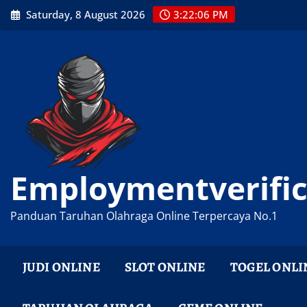
Skip
Saturday, 8 August 2026
3:22:07 PM
to
content
Employmentverific
Panduan Taruhan Olahraga Online Terpercaya No.1
JUDI ONLINE
SLOT ONLINE
TOGEL ONLI