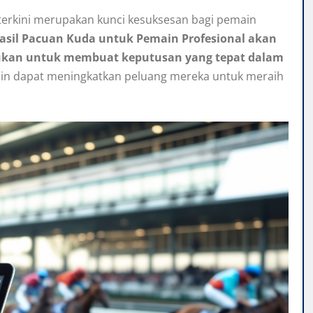
terkini merupakan kunci kesuksesan bagi pemain
sil Pacuan Kuda untuk Pemain Profesional akan
lukan untuk membuat keputusan yang tepat dalam
in dapat meningkatkan peluang mereka untuk meraih