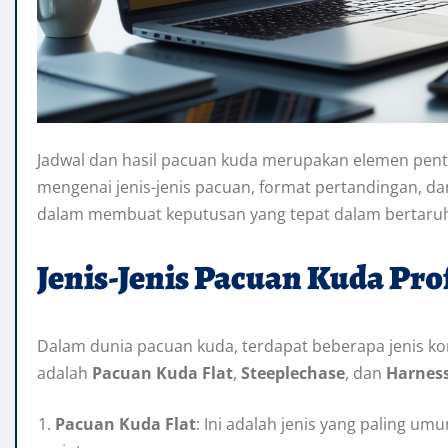
Jadwal dan hasil pacuan kuda merupakan elemen pent
mengenai jenis-jenis pacuan, format pertandingan, 
dalam membuat keputusan yang tepat dalam bertaru
Jenis-Jenis Pacuan Kuda Pro
Dalam dunia pacuan kuda, terdapat beberapa jenis ko
adalah
Pacuan Kuda Flat
,
Steeplechase
, dan
Harness
Pacuan Kuda Flat
: Ini adalah jenis yang paling u