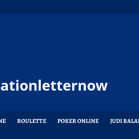
ationletternow
NE
ROULETTE
POKER ONLINE
JUDI BALA