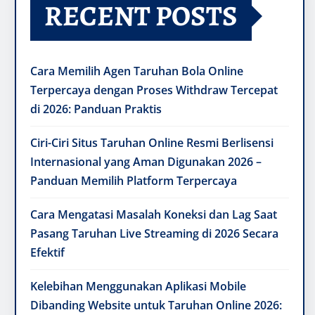
RECENT POSTS
Cara Memilih Agen Taruhan Bola Online
Terpercaya dengan Proses Withdraw Tercepat
di 2026: Panduan Praktis
Ciri-Ciri Situs Taruhan Online Resmi Berlisensi
Internasional yang Aman Digunakan 2026 –
Panduan Memilih Platform Terpercaya
Cara Mengatasi Masalah Koneksi dan Lag Saat
Pasang Taruhan Live Streaming di 2026 Secara
Efektif
Kelebihan Menggunakan Aplikasi Mobile
Dibanding Website untuk Taruhan Online 2026: