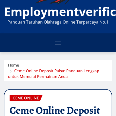
Employmentverific
Panduan Taruhan Olahraga Online Terpercaya No.1
Home
Ceme Online Deposit Pulsa: Panduan Lengkap
untuk Memulai Permainan Anda
CEME ONLINE
Ceme Online Deposit