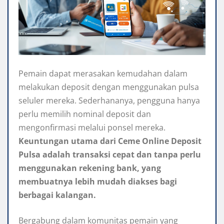
Pemain dapat merasakan kemudahan dalam
melakukan deposit dengan menggunakan pulsa
seluler mereka. Sederhananya, pengguna hanya
perlu memilih nominal deposit dan
mengonfirmasi melalui ponsel mereka.
Keuntungan utama dari Ceme Online Deposit
Pulsa adalah transaksi cepat dan tanpa perlu
menggunakan rekening bank, yang
membuatnya lebih mudah diakses bagi
berbagai kalangan.
Bergabung dalam komunitas pemain yang