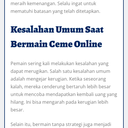
meraih kemenangan. Selalu ingat untuk
mematuhi batasan yang telah ditetapkan.
Kesalahan Umum Saat
Bermain Ceme Online
Pemain sering kali melakukan kesalahan yang
dapat merugikan. Salah satu kesalahan umum
adalah mengejar kerugian. Ketika seseorang
kalah, mereka cenderung bertaruh lebih besar
untuk mencoba mendapatkan kembali uang yang
hilang. Ini bisa mengarah pada kerugian lebih
besar.
Selain itu, bermain tanpa strategi juga menjadi