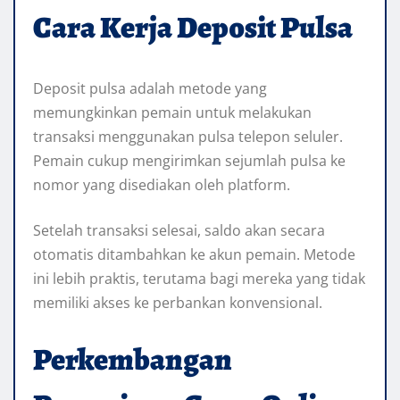
Cara Kerja Deposit Pulsa
Deposit pulsa adalah metode yang
memungkinkan pemain untuk melakukan
transaksi menggunakan pulsa telepon seluler.
Pemain cukup mengirimkan sejumlah pulsa ke
nomor yang disediakan oleh platform.
Setelah transaksi selesai, saldo akan secara
otomatis ditambahkan ke akun pemain. Metode
ini lebih praktis, terutama bagi mereka yang tidak
memiliki akses ke perbankan konvensional.
Perkembangan