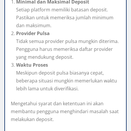
Minimal dan Maksimal Deposit
Setiap platform memiliki batasan deposit.
Pastikan untuk memeriksa jumlah minimum
dan maksimum.
Provider Pulsa
Tidak semua provider pulsa mungkin diterima.
Pengguna harus memeriksa daftar provider
yang mendukung deposit.
Waktu Proses
Meskipun deposit pulsa biasanya cepat,
beberapa situasi mungkin memerlukan waktu
lebih lama untuk diverifikasi.
Mengetahui syarat dan ketentuan ini akan
membantu pengguna menghindari masalah saat
melakukan deposit.