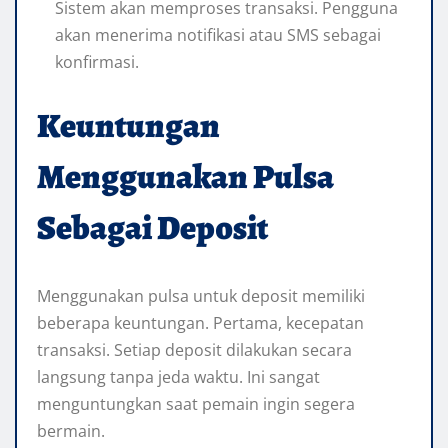
Sistem akan memproses transaksi. Pengguna
akan menerima notifikasi atau SMS sebagai
konfirmasi.
Keuntungan
Menggunakan Pulsa
Sebagai Deposit
Menggunakan pulsa untuk deposit memiliki
beberapa keuntungan. Pertama, kecepatan
transaksi. Setiap deposit dilakukan secara
langsung tanpa jeda waktu. Ini sangat
menguntungkan saat pemain ingin segera
bermain.