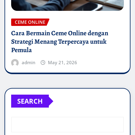
CEME ONLINE
Cara Bermain Ceme Online dengan
Strategi Menang Terpercaya untuk
Pemula
admin
May 21, 2026
SEARCH