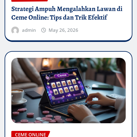
Strategi Ampuh Mengalahkan Lawan di
Ceme Online: Tips dan Trik Efektif
admin
May 26, 2026
CEME ONLINE