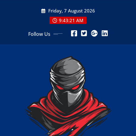
Skip
Friday, 7 August 2026
to
content
9:43:22 AM
Follow Us