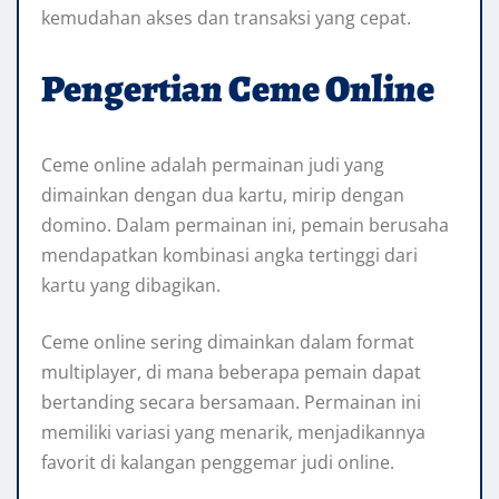
kemudahan akses dan transaksi yang cepat.
Pengertian Ceme Online
Ceme online adalah permainan judi yang
dimainkan dengan dua kartu, mirip dengan
domino. Dalam permainan ini, pemain berusaha
mendapatkan kombinasi angka tertinggi dari
kartu yang dibagikan.
Ceme online sering dimainkan dalam format
multiplayer, di mana beberapa pemain dapat
bertanding secara bersamaan. Permainan ini
memiliki variasi yang menarik, menjadikannya
favorit di kalangan penggemar judi online.