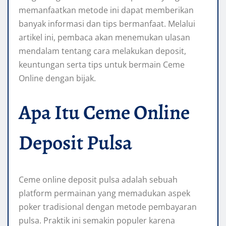
memanfaatkan metode ini dapat memberikan
banyak informasi dan tips bermanfaat. Melalui
artikel ini, pembaca akan menemukan ulasan
mendalam tentang cara melakukan deposit,
keuntungan serta tips untuk bermain Ceme
Online dengan bijak.
Apa Itu Ceme Online
Deposit Pulsa
Ceme online deposit pulsa adalah sebuah
platform permainan yang memadukan aspek
poker tradisional dengan metode pembayaran
pulsa. Praktik ini semakin populer karena