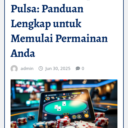
Pulsa: Panduan
Lengkap untuk
Memulai Permainan
Anda
admin
Jun 30, 2025
0