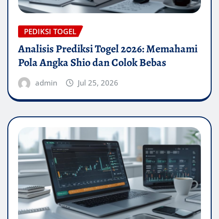
PEDIKSI TOGEL
Analisis Prediksi Togel 2026: Memahami
Pola Angka Shio dan Colok Bebas
admin
Jul 25, 2026