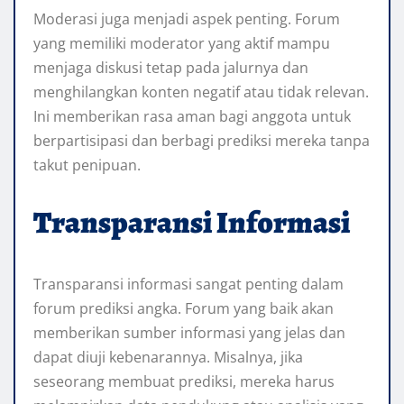
Moderasi juga menjadi aspek penting. Forum
yang memiliki moderator yang aktif mampu
menjaga diskusi tetap pada jalurnya dan
menghilangkan konten negatif atau tidak relevan.
Ini memberikan rasa aman bagi anggota untuk
berpartisipasi dan berbagi prediksi mereka tanpa
takut penipuan.
Transparansi Informasi
Transparansi informasi sangat penting dalam
forum prediksi angka. Forum yang baik akan
memberikan sumber informasi yang jelas dan
dapat diuji kebenarannya. Misalnya, jika
seseorang membuat prediksi, mereka harus