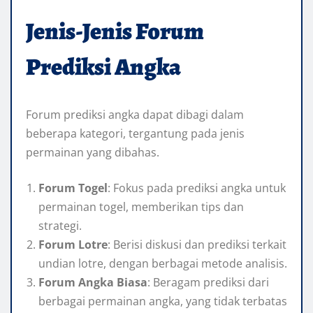
Jenis-Jenis Forum
Prediksi Angka
Forum prediksi angka dapat dibagi dalam
beberapa kategori, tergantung pada jenis
permainan yang dibahas.
Forum Togel
: Fokus pada prediksi angka untuk
permainan togel, memberikan tips dan
strategi.
Forum Lotre
: Berisi diskusi dan prediksi terkait
undian lotre, dengan berbagai metode analisis.
Forum Angka Biasa
: Beragam prediksi dari
berbagai permainan angka, yang tidak terbatas