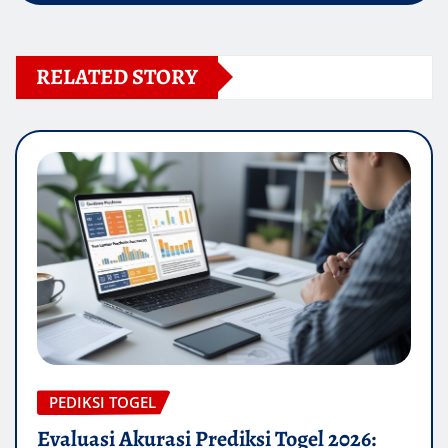
RELATED STORY
PEDIKSI TOGEL
Evaluasi Akurasi Prediksi Togel 2026: