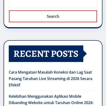
Search
RECENT POSTS
Cara Mengatasi Masalah Koneksi dan Lag Saat
Pasang Taruhan Live Streaming di 2026 Secara
Efektif
Kelebihan Menggunakan Aplikasi Mobile
Dibanding Website untuk Taruhan Online 2026: