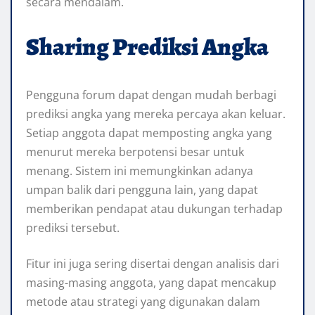
secara mendalam.
Sharing Prediksi Angka
Pengguna forum dapat dengan mudah berbagi
prediksi angka yang mereka percaya akan keluar.
Setiap anggota dapat memposting angka yang
menurut mereka berpotensi besar untuk
menang. Sistem ini memungkinkan adanya
umpan balik dari pengguna lain, yang dapat
memberikan pendapat atau dukungan terhadap
prediksi tersebut.
Fitur ini juga sering disertai dengan analisis dari
masing-masing anggota, yang dapat mencakup
metode atau strategi yang digunakan dalam