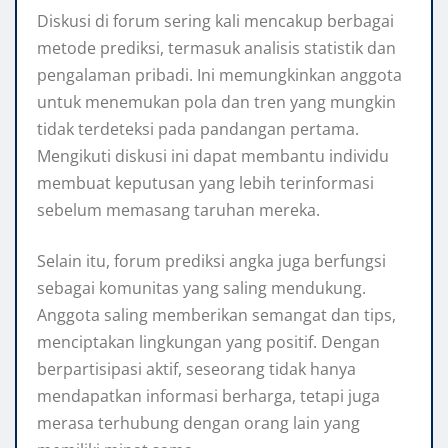
Diskusi di forum sering kali mencakup berbagai
metode prediksi, termasuk analisis statistik dan
pengalaman pribadi. Ini memungkinkan anggota
untuk menemukan pola dan tren yang mungkin
tidak terdeteksi pada pandangan pertama.
Mengikuti diskusi ini dapat membantu individu
membuat keputusan yang lebih terinformasi
sebelum memasang taruhan mereka.
Selain itu, forum prediksi angka juga berfungsi
sebagai komunitas yang saling mendukung.
Anggota saling memberikan semangat dan tips,
menciptakan lingkungan yang positif. Dengan
berpartisipasi aktif, seseorang tidak hanya
mendapatkan informasi berharga, tetapi juga
merasa terhubung dengan orang lain yang