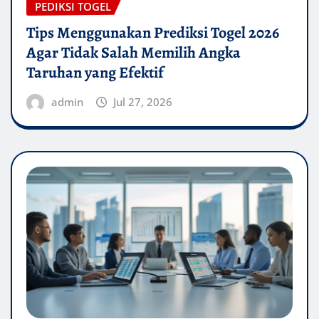
PEDIKSI TOGEL
Tips Menggunakan Prediksi Togel 2026
Agar Tidak Salah Memilih Angka
Taruhan yang Efektif
admin
Jul 27, 2026