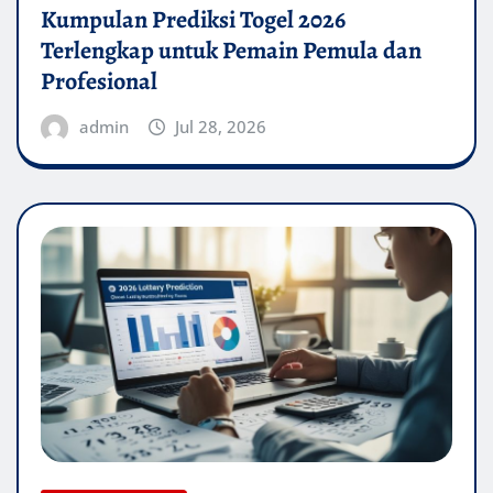
Kumpulan Prediksi Togel 2026
Terlengkap untuk Pemain Pemula dan
Profesional
admin
Jul 28, 2026