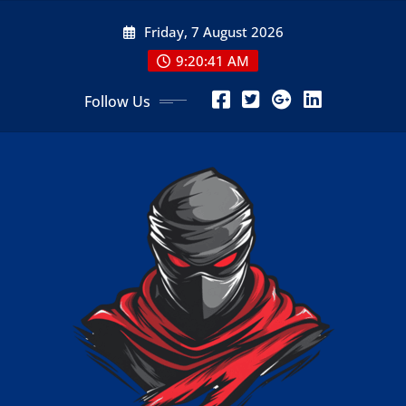
Skip
Friday, 7 August 2026
to
content
9:20:43 AM
Follow Us