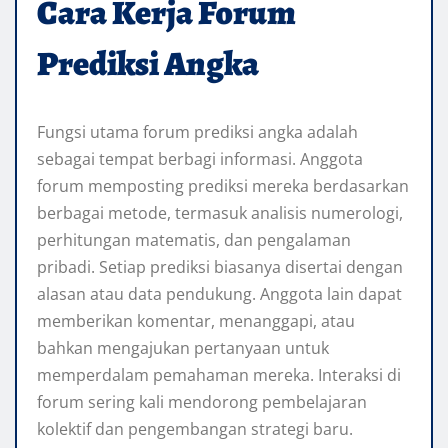
Cara Kerja Forum
Prediksi Angka
Fungsi utama forum prediksi angka adalah
sebagai tempat berbagi informasi. Anggota
forum memposting prediksi mereka berdasarkan
berbagai metode, termasuk analisis numerologi,
perhitungan matematis, dan pengalaman
pribadi. Setiap prediksi biasanya disertai dengan
alasan atau data pendukung. Anggota lain dapat
memberikan komentar, menanggapi, atau
bahkan mengajukan pertanyaan untuk
memperdalam pemahaman mereka. Interaksi di
forum sering kali mendorong pembelajaran
kolektif dan pengembangan strategi baru.