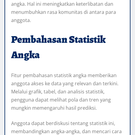
angka. Hal ini meningkatkan keterlibatan dan
menumbuhkan rasa komunitas di antara para
anggota.
Pembahasan Statistik
Angka
Fitur pembahasan statistik angka memberikan
anggota akses ke data yang relevan dan terkini.
Melalui grafik, tabel, dan analisis statistik,
pengguna dapat melihat pola dan tren yang
mungkin memengaruhi hasil prediksi.
Anggota dapat berdiskusi tentang statistik ini,
membandingkan angka-angka, dan mencari cara