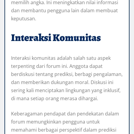
memilih angka. Ini meningkatkan nilai informasi
dan membantu pengguna lain dalam membuat
keputusan.
Interaksi Komunitas
Interaksi komunitas adalah salah satu aspek
terpenting dari forum ini. Anggota dapat
berdiskusi tentang prediksi, berbagi pengalaman,
dan memberikan dukungan moral. Diskusi ini
sering kali menciptakan lingkungan yang inklusif,
di mana setiap orang merasa dihargai.
Keberagaman pendapat dan pendekatan dalam
forum memungkinkan pengguna untuk
memahami berbagai perspektif dalam prediksi