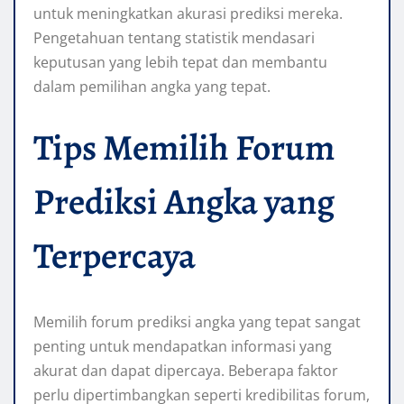
untuk meningkatkan akurasi prediksi mereka.
Pengetahuan tentang statistik mendasari
keputusan yang lebih tepat dan membantu
dalam pemilihan angka yang tepat.
Tips Memilih Forum
Prediksi Angka yang
Terpercaya
Memilih forum prediksi angka yang tepat sangat
penting untuk mendapatkan informasi yang
akurat dan dapat dipercaya. Beberapa faktor
perlu dipertimbangkan seperti kredibilitas forum,