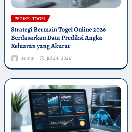
PEDIKSI TOGEL
Strategi Bermain Togel Online 2026
Berdasarkan Data Prediksi Angka
Keluaran yang Akurat
admin
Jul 24, 2026