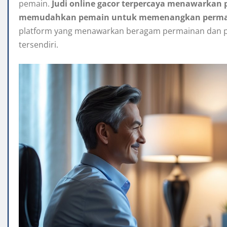
pemain.
Judi online gacor terpercaya menawarkan
memudahkan pemain untuk memenangkan permain
platform yang menawarkan beragam permainan dan pro
tersendiri.