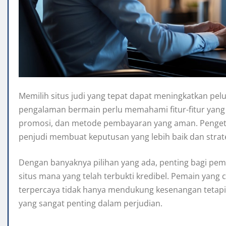
Memilih situs judi yang tepat dapat meningkatkan pe
pengalaman bermain perlu memahami fitur-fitur yang d
promosi, dan metode pembayaran yang aman. Pengeta
penjudi membuat keputusan yang lebih baik dan strate
Dengan banyaknya pilihan yang ada, penting bagi pem
situs mana yang telah terbukti kredibel. Pemain yan
terpercaya tidak hanya mendukung kesenangan tetapi
yang sangat penting dalam perjudian.