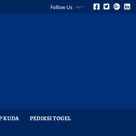
Follow Us
P KUDA
PEDIKSI TOGEL