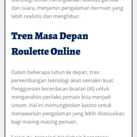
dan suara, menjamin pengalaman bermain yang
lebih realistis dan menghibur.
Tren Masa Depan
Roulette Online
Dalam beberapa tahun ke depan, tren
perkembangan teknologi akan semakin kuat.
Penggunaan kecerdasan buatan (AI) untuk
menganalisis perilaku pemain bisa menjadi
umum. Hal ini memungkinkan kasino untuk
menawarkan pengalaman yang lebih disesuaikan
bagi masing-masing pemain.