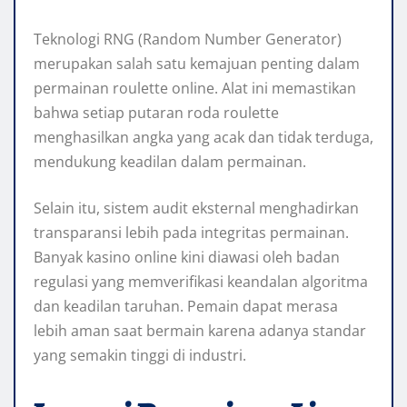
Teknologi RNG (Random Number Generator)
merupakan salah satu kemajuan penting dalam
permainan roulette online. Alat ini memastikan
bahwa setiap putaran roda roulette
menghasilkan angka yang acak dan tidak terduga,
mendukung keadilan dalam permainan.
Selain itu, sistem audit eksternal menghadirkan
transparansi lebih pada integritas permainan.
Banyak kasino online kini diawasi oleh badan
regulasi yang memverifikasi keandalan algoritma
dan keadilan taruhan. Pemain dapat merasa
lebih aman saat bermain karena adanya standar
yang semakin tinggi di industri.