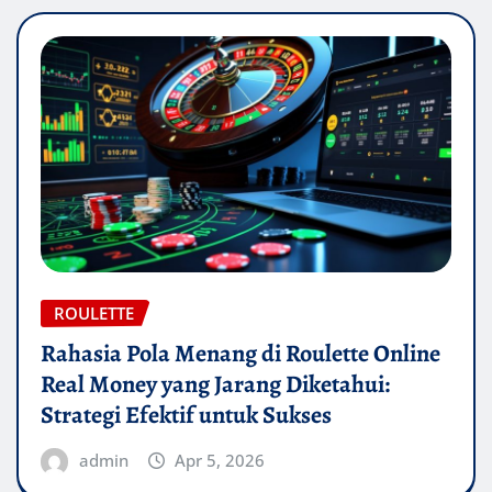
ROULETTE
Rahasia Pola Menang di Roulette Online
Real Money yang Jarang Diketahui:
Strategi Efektif untuk Sukses
admin
Apr 5, 2026