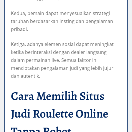
Kedua, pemain dapat menyesuaikan strategi
taruhan berdasarkan insting dan pengalaman
pribadi.
Ketiga, adanya elemen sosial dapat meningkat
ketika berinteraksi dengan dealer langsung
dalam permainan live. Semua faktor ini
menciptakan pengalaman judi yang lebih jujur
dan autentik.
Cara Memilih Situs
Judi Roulette Online
Tanpa Robot