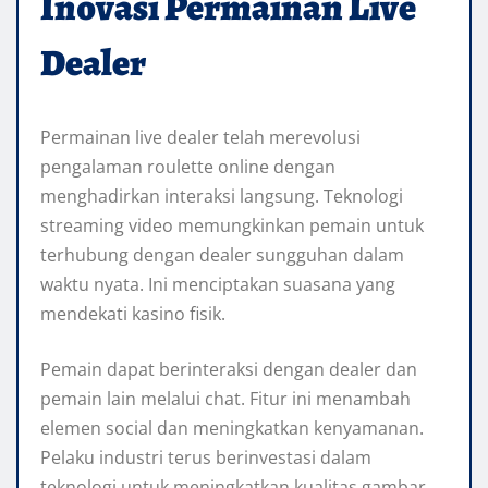
Inovasi Permainan Live
Dealer
Permainan live dealer telah merevolusi
pengalaman roulette online dengan
menghadirkan interaksi langsung. Teknologi
streaming video memungkinkan pemain untuk
terhubung dengan dealer sungguhan dalam
waktu nyata. Ini menciptakan suasana yang
mendekati kasino fisik.
Pemain dapat berinteraksi dengan dealer dan
pemain lain melalui chat. Fitur ini menambah
elemen social dan meningkatkan kenyamanan.
Pelaku industri terus berinvestasi dalam
teknologi untuk meningkatkan kualitas gambar