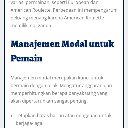
variasi permainan, seperti European dan
American Roulette. Perbedaan ini mempengaruhi
peluang menang karena American Roulette
memiliki nol ganda.
Manajemen Modal untuk
Pemain
Manajemen modal merupakan kunci untuk
bermain dengan bijak. Mengatur anggaran dan
memperhitungkan berapa banyak uang yang
akan dipertaruhkan sangat penting.
Tetapkan batas harian atau mingguan untuk
berjaga-jaga.