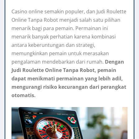
Casino online semakin populer, dan Judi Roulette
Online Tanpa Robot menjadi salah satu pilihan
menarik bagi para pemain. Permainan ini
menarik banyak perhatian karena kombinasi
antara keberuntungan dan strategi,
memungkinkan pemain untuk merasakan
pengalaman mendebarkan dari rumah.
Dengan
Judi Roulette Online Tanpa Robot, pemain
dapat menikmati permainan yang lebih adil,
mengurangi risiko kecurangan dari perangkat
otomatis.