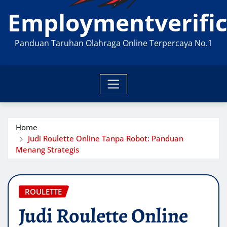
Employmentverific
Panduan Taruhan Olahraga Online Terpercaya No.1
Home
Judi Roulette Online Tanpa Robot: Panduan
Menang Strategis
ROULETTE
Judi Roulette Online