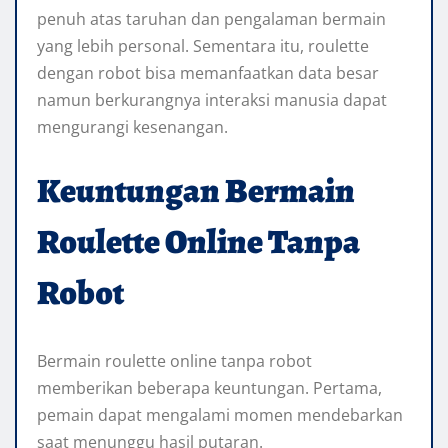
penuh atas taruhan dan pengalaman bermain
yang lebih personal. Sementara itu, roulette
dengan robot bisa memanfaatkan data besar
namun berkurangnya interaksi manusia dapat
mengurangi kesenangan.
Keuntungan Bermain
Roulette Online Tanpa
Robot
Bermain roulette online tanpa robot
memberikan beberapa keuntungan. Pertama,
pemain dapat mengalami momen mendebarkan
saat menunggu hasil putaran.