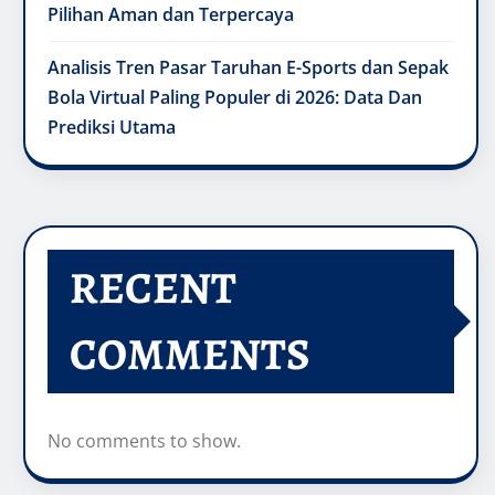
Pilihan Aman dan Terpercaya
Analisis Tren Pasar Taruhan E-Sports dan Sepak
Bola Virtual Paling Populer di 2026: Data Dan
Prediksi Utama
RECENT
COMMENTS
No comments to show.