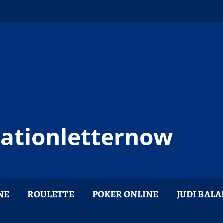
ationletternow
NE
ROULETTE
POKER ONLINE
JUDI BALA