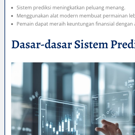
Sistem prediksi meningkatkan peluang menang.
Menggunakan alat modern membuat permainan lebih
Pemain dapat meraih keuntungan finansial dengan an
Dasar-dasar Sistem Pred