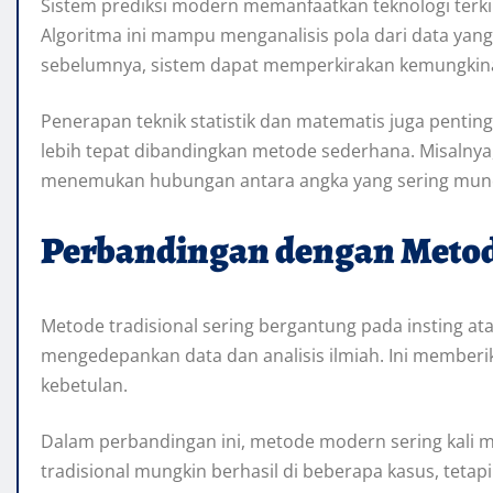
Sistem prediksi modern memanfaatkan teknologi terkin
Algoritma ini mampu menganalisis pola dari data yang
sebelumnya, sistem dapat memperkirakan kemungkina
Penerapan teknik statistik dan matematis juga penti
lebih tepat dibandingkan metode sederhana. Misalnya
menemukan hubungan antara angka yang sering muncu
Perbandingan dengan Metod
Metode tradisional sering bergantung pada insting at
mengedepankan data dan analisis ilmiah. Ini member
kebetulan.
Dalam perbandingan ini, metode modern sering kali me
tradisional mungkin berhasil di beberapa kasus, tet