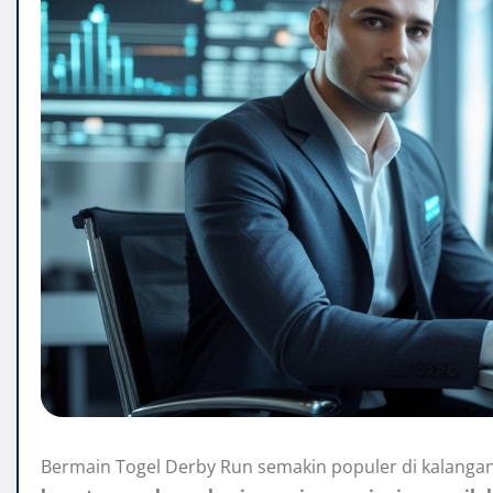
Bermain Togel Derby Run semakin populer di kalanga