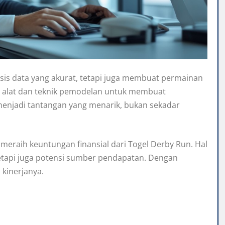
sis data yang akurat, tetapi juga membuat permainan
i alat dan teknik pemodelan untuk membuat
menjadi tantangan yang menarik, bukan sekadar
eraih keuntungan finansial dari Togel Derby Run. Hal
tetapi juga potensi sumber pendapatan. Dengan
kinerjanya.