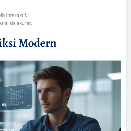
 interaktif.
alisis akurat.
iksi Modern