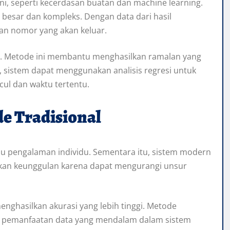
i, seperti kecerdasan buatan dan machine learning.
 besar dan kompleks. Dengan data dari hasil
n nomor yang akan keluar.
ng. Metode ini membantu menghasilkan ramalan yang
, sistem dapat menggunakan analisis regresi untuk
l dan waktu tertentu.
e Tradisional
au pengalaman individu. Sementara itu, sistem modern
ikan keunggulan karena dapat mengurangi unsur
nghasilkan akurasi yang lebih tinggi. Metode
api pemanfaatan data yang mendalam dalam sistem