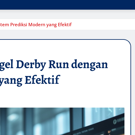
tem Prediksi Modern yang Efektif
gel Derby Run dengan
yang Efektif