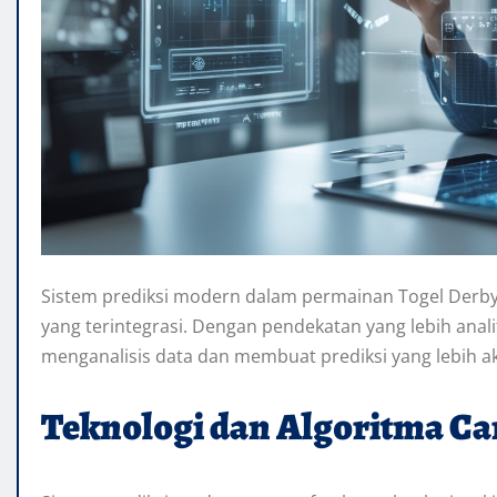
Sistem prediksi modern dalam permainan Togel Derb
yang terintegrasi. Dengan pendekatan yang lebih anal
menganalisis data dan membuat prediksi yang lebih ak
Teknologi dan Algoritma C