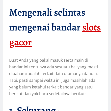
Mengenali selintas
mengenai bandar
slots
gacor
Buat Anda yang bakal masuk serta main di
bandar ini tentunya ada sesuatu hal yang mesti
dipahami adalah terkait data utamanya dahulu.
Tapi, pasti sampai waktu ini juga masihlah ada
yang belum ketahui terkait bandar yang satu
berikut dan yok baca sedetailnya berikut:
1. Sekurang-