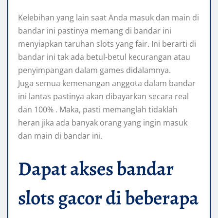
Kelebihan yang lain saat Anda masuk dan main di
bandar ini pastinya memang di bandar ini
menyiapkan taruhan slots yang fair. Ini berarti di
bandar ini tak ada betul-betul kecurangan atau
penyimpangan dalam games didalamnya.
Juga semua kemenangan anggota dalam bandar
ini lantas pastinya akan dibayarkan secara real
dan 100% . Maka, pasti memanglah tidaklah
heran jika ada banyak orang yang ingin masuk
dan main di bandar ini.
Dapat akses bandar
slots gacor di beberapa