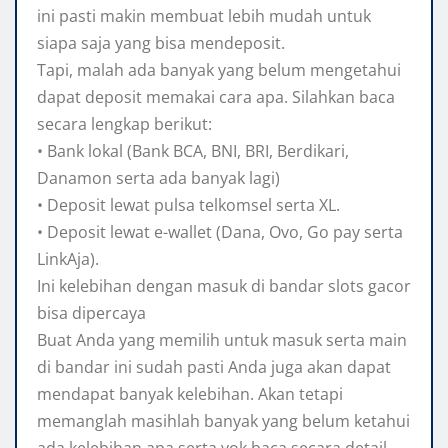
ini pasti makin membuat lebih mudah untuk
siapa saja yang bisa mendeposit.
Tapi, malah ada banyak yang belum mengetahui
dapat deposit memakai cara apa. Silahkan baca
secara lengkap berikut:
• Bank lokal (Bank BCA, BNI, BRI, Berdikari,
Danamon serta ada banyak lagi)
• Deposit lewat pulsa telkomsel serta XL.
• Deposit lewat e-wallet (Dana, Ovo, Go pay serta
LinkAja).
Ini kelebihan dengan masuk di bandar slots gacor
bisa dipercaya
Buat Anda yang memilih untuk masuk serta main
di bandar ini sudah pasti Anda juga akan dapat
mendapat banyak kelebihan. Akan tetapi
memanglah masihlah banyak yang belum ketahui
ada kelebihan apa serta yok baca secara detail