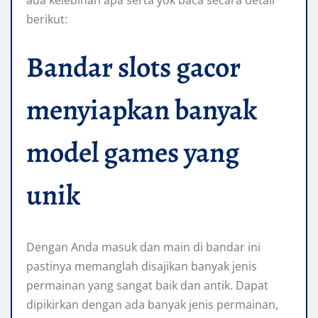
berikut:
Bandar slots gacor
menyiapkan banyak
model games yang
unik
Dengan Anda masuk dan main di bandar ini
pastinya memanglah disajikan banyak jenis
permainan yang sangat baik dan antik. Dapat
dipikirkan dengan ada banyak jenis permainan,