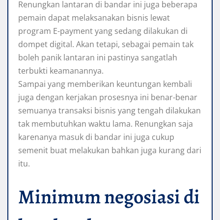
Renungkan lantaran di bandar ini juga beberapa
pemain dapat melaksanakan bisnis lewat
program E-payment yang sedang dilakukan di
dompet digital. Akan tetapi, sebagai pemain tak
boleh panik lantaran ini pastinya sangatlah
terbukti keamanannya.
Sampai yang memberikan keuntungan kembali
juga dengan kerjakan prosesnya ini benar-benar
semuanya transaksi bisnis yang tengah dilakukan
tak membutuhkan waktu lama. Renungkan saja
karenanya masuk di bandar ini juga cukup
semenit buat melakukan bahkan juga kurang dari
itu.
Minimum negosiasi di