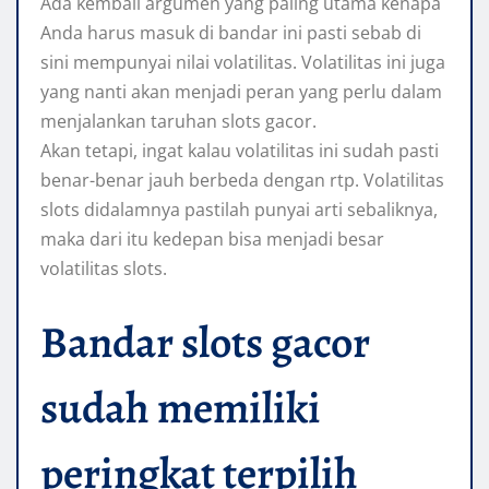
Ada kembali argumen yang paling utama kenapa
Anda harus masuk di bandar ini pasti sebab di
sini mempunyai nilai volatilitas. Volatilitas ini juga
yang nanti akan menjadi peran yang perlu dalam
menjalankan taruhan slots gacor.
Akan tetapi, ingat kalau volatilitas ini sudah pasti
benar-benar jauh berbeda dengan rtp. Volatilitas
slots didalamnya pastilah punyai arti sebaliknya,
maka dari itu kedepan bisa menjadi besar
volatilitas slots.
Bandar slots gacor
sudah memiliki
peringkat terpilih