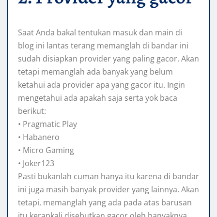
Saat Anda bakal tentukan masuk dan main di
blog ini lantas terang memanglah di bandar ini
sudah disiapkan provider yang paling gacor. Akan
tetapi memanglah ada banyak yang belum
ketahui ada provider apa yang gacor itu. Ingin
mengetahui ada apakah saja serta yok baca
berikut:
• Pragmatic Play
• Habanero
• Micro Gaming
• Joker123
Pasti bukanlah cuman hanya itu karena di bandar
ini juga masih banyak provider yang lainnya. Akan
tetapi, memanglah yang ada pada atas barusan
itu kerapkali disebutkan gacor oleh banyaknya