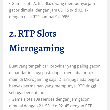
• Game slots Aztec Blaze yang mempunyai jam
gacor dimulai dengan jam 00. 15 s/ d 03. 17
dengan nilai RTP sampai 94. 99%.
2. RTP Slots
Microgaming
Buat yang tengah cari provider yang paling gacor
di bandar ini juga pasti dapat mencoba untuk
main di Microgaming saja. Di sini juga ada begitu
banyak permainan yang mempunyai RTP tinggi
sebagai berikut ini:
• Game slots 108 Heroes dengan jam gacor
dimulai dengan 21. 55 s/ d 02. 45 dengan RTP