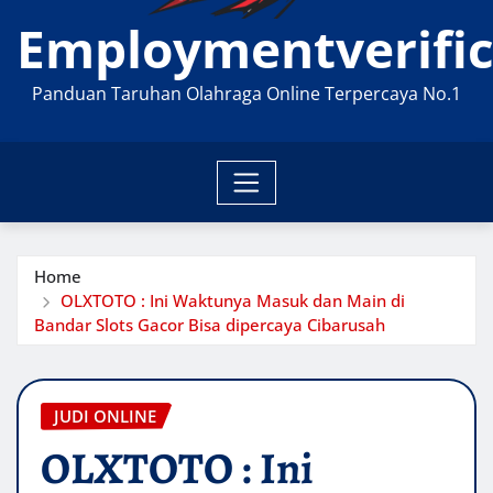
Employmentverific
Panduan Taruhan Olahraga Online Terpercaya No.1
Home
OLXTOTO : Ini Waktunya Masuk dan Main di
Bandar Slots Gacor Bisa dipercaya Cibarusah
JUDI ONLINE
OLXTOTO : Ini