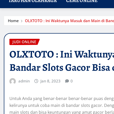
TARUHAN OLAHRAGA
CEME ONLINE
Home
OLXTOTO : Ini Waktunya Masuk dan Main di Band
JUDI ONLINE
OLXTOTO : Ini Waktunya
Bandar Slots Gacor Bisa
admin
Jan 8, 2023
0
Untuk Anda yang benar-benar benar-benar puas denga
kelirunya untuk coba main di bandar slots gacor. Den
main slots dan bisa keuntungan yang amat gacor berl