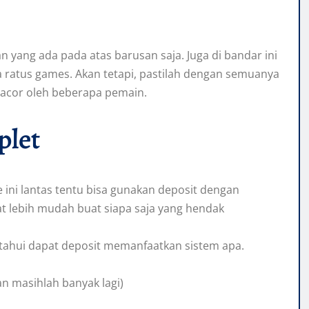
yang ada pada atas barusan saja. Juga di bandar ini
 ratus games. Akan tetapi, pastilah dengan semuanya
gacor oleh beberapa pemain.
plet
ini lantas tentu bisa gunakan deposit dengan
at lebih mudah buat siapa saja yang hendak
tahui dapat deposit memanfaatkan sistem apa.
an masihlah banyak lagi)