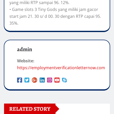
yang miliki RTP sampai 96. 12%.
• Game slots 3 Tiny Gods yang miliki jam gacor
start jam 21. 30 s/ d 00. 30 dengan RTP capai 95.
35%.
admin
Website:
https://employmentverificationletternow.com
RELATED STORY