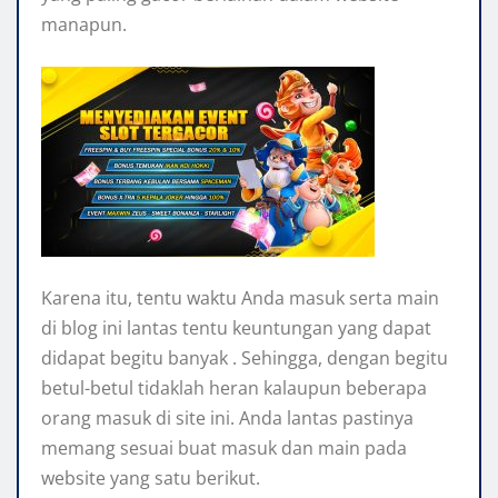
manapun.
Karena itu, tentu waktu Anda masuk serta main
di blog ini lantas tentu keuntungan yang dapat
didapat begitu banyak . Sehingga, dengan begitu
betul-betul tidaklah heran kalaupun beberapa
orang masuk di site ini. Anda lantas pastinya
memang sesuai buat masuk dan main pada
website yang satu berikut.