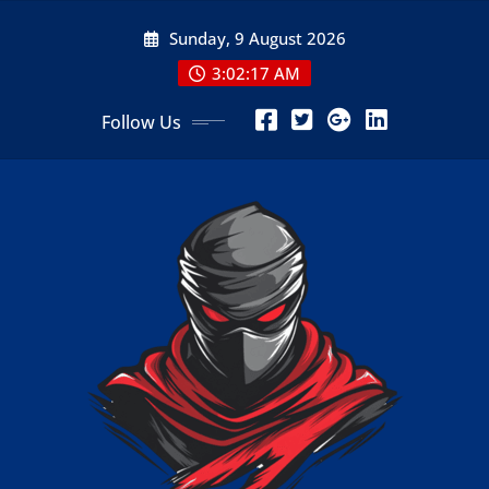
Skip
Sunday, 9 August 2026
to
content
3:02:18 AM
Follow Us