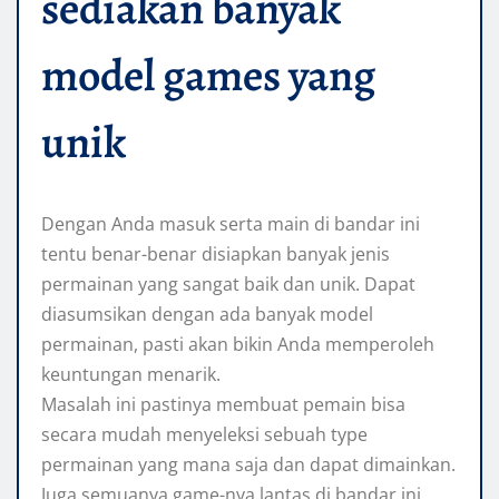
sediakan banyak
model games yang
unik
Dengan Anda masuk serta main di bandar ini
tentu benar-benar disiapkan banyak jenis
permainan yang sangat baik dan unik. Dapat
diasumsikan dengan ada banyak model
permainan, pasti akan bikin Anda memperoleh
keuntungan menarik.
Masalah ini pastinya membuat pemain bisa
secara mudah menyeleksi sebuah type
permainan yang mana saja dan dapat dimainkan.
Juga semuanya game-nya lantas di bandar ini