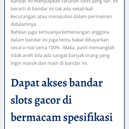
bandar ini menyiapkan taruhan slots yang fair. Ini
berarti di bandar ini tak ada sekali-kali
kecurangan atau manipulasi dalam permainan
didalamnya.
Bahkan juga semuanya kemenangan anggota
dalam bandar ini juga tentu bakal dibayarkan
secara real serta 100% . Maka, pasti memanglah
tidak aneh bila ada sangat banyak orang yang
ingin masuk dan main di bandar ini.
Dapat akses bandar
slots gacor di
bermacam spesifikasi