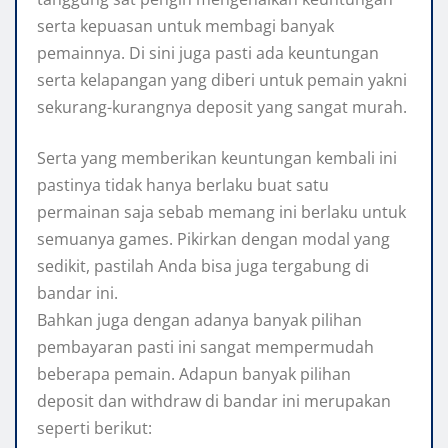
serta kepuasan untuk membagi banyak
pemainnya. Di sini juga pasti ada keuntungan
serta kelapangan yang diberi untuk pemain yakni
sekurang-kurangnya deposit yang sangat murah.
Serta yang memberikan keuntungan kembali ini
pastinya tidak hanya berlaku buat satu
permainan saja sebab memang ini berlaku untuk
semuanya games. Pikirkan dengan modal yang
sedikit, pastilah Anda bisa juga tergabung di
bandar ini.
Bahkan juga dengan adanya banyak pilihan
pembayaran pasti ini sangat mempermudah
beberapa pemain. Adapun banyak pilihan
deposit dan withdraw di bandar ini merupakan
seperti berikut: