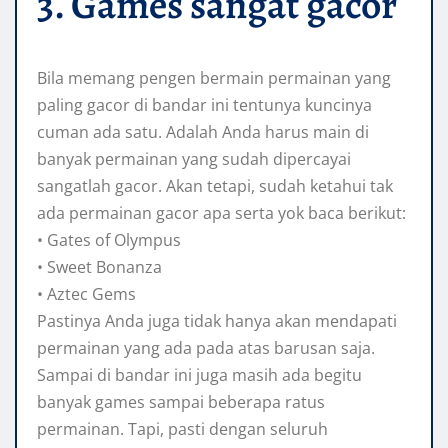
3. Games sangat gacor
Bila memang pengen bermain permainan yang
paling gacor di bandar ini tentunya kuncinya
cuman ada satu. Adalah Anda harus main di
banyak permainan yang sudah dipercayai
sangatlah gacor. Akan tetapi, sudah ketahui tak
ada permainan gacor apa serta yok baca berikut:
• Gates of Olympus
• Sweet Bonanza
• Aztec Gems
Pastinya Anda juga tidak hanya akan mendapati
permainan yang ada pada atas barusan saja.
Sampai di bandar ini juga masih ada begitu
banyak games sampai beberapa ratus
permainan. Tapi, pasti dengan seluruh