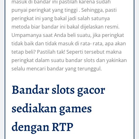
masuk di bandar ini pastilah karena sudah
punyai peringkat yang tinggi . Sehingga, pasti
peringkat ini yang bakal jadi salah satunya
metoda biar bandar ini bakal dijelaskan resmi.
Umpamanya saat Anda beli suatu, jika peringkat
tidak baik dan tidak masuk di rata- rata, apa akan
tetap beli? Pastilah tak! Seperti tersebut makna
peringkat dalam suatu bandar slots dan yakinkan
selalu mencari bandar yang terunggul.
Bandar slots gacor
sediakan games
dengan RTP