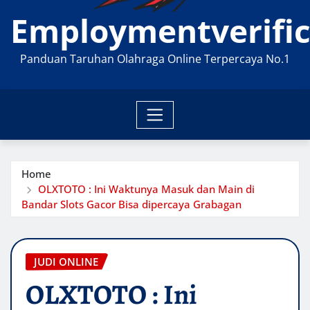
Employmentverific
Panduan Taruhan Olahraga Online Terpercaya No.1
Home
OLXTOTO : Ini Waktunya Masuk dan Main di
Bandar Slots Gacor Bisa dipercaya Grabagan
JUDI ONLINE
OLXTOTO : Ini