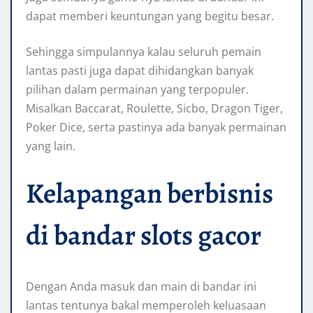
dapat memberi keuntungan yang begitu besar.
Sehingga simpulannya kalau seluruh pemain
lantas pasti juga dapat dihidangkan banyak
pilihan dalam permainan yang terpopuler.
Misalkan Baccarat, Roulette, Sicbo, Dragon Tiger,
Poker Dice, serta pastinya ada banyak permainan
yang lain.
Kelapangan berbisnis
di bandar slots gacor
Dengan Anda masuk dan main di bandar ini
lantas tentunya bakal memperoleh keluasaan