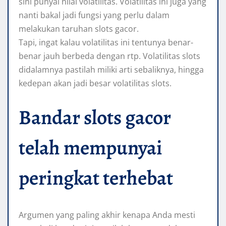
sini punyai nilai volatilitas. Volatilitas ini juga yang
nanti bakal jadi fungsi yang perlu dalam
melakukan taruhan slots gacor.
Tapi, ingat kalau volatilitas ini tentunya benar-
benar jauh berbeda dengan rtp. Volatilitas slots
didalamnya pastilah miliki arti sebaliknya, hingga
kedepan akan jadi besar volatilitas slots.
Bandar slots gacor
telah mempunyai
peringkat terhebat
Argumen yang paling akhir kenapa Anda mesti