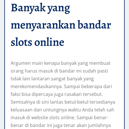
Banyak yang
menyarankan bandar
slots online
Argumen main kenapa banyak yang membuat
orang harus masuk di bandar ini sudah pasti
tidak lain lantaran sangat banyak yang
merekomendasikannya. Sampai beberapa dari
faksi bisa dipercaya juga rasakan tersebut.
Semisalnya di sini lantas betul-betul tersedianya
keluasaan dan untungnya waktu Anda telah sah
masuk di website slots online. Sampai benar-
benar di bandar ini juga tenar akan jumlahnya