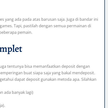
 yang ada pada atas barusan saja. Juga di bandar ini
games. Tapi, pastilah dengan semua permainan di
 beberapa pemain.
omplet
 juga tentunya bisa memanfaatkan deposit dengan
memperingan buat siapa saja yang bakal mendeposit.
getahui dapat deposit gunakan metoda apa. Silahkan
an ada banyak lagi)
a).