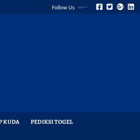
Follow Us
P KUDA
PEDIKSI TOGEL