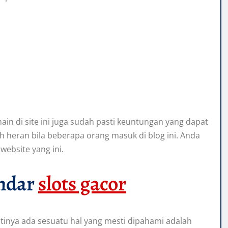
in di site ini juga sudah pasti keuntungan yang dapat
 heran bila beberapa orang masuk di blog ini. Anda
ebsite yang ini.
andar
slots gacor
tinya ada sesuatu hal yang mesti dipahami adalah