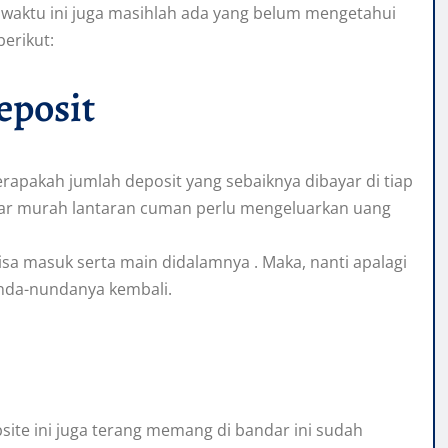
i waktu ini juga masihlah ada yang belum mengetahui
erikut:
eposit
erapakah jumlah deposit yang sebaiknya dibayar di tiap
enar murah lantaran cuman perlu mengeluarkan uang
sa masuk serta main didalamnya . Maka, nanti apalagi
unda-nundanya kembali.
ite ini juga terang memang di bandar ini sudah