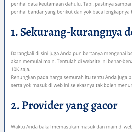
perihal data keutamaan dahulu. Tapi, pastinya sampa
perihal bandar yang berikut dan yok baca lengkapnya b
1. Sekurang-kurangnya d
Barangkali di sini juga Anda pun bertanya mengenai b
akan memulai main. Tentulah di website ini benar-b
10K saja.
Renungkan pada harga semurah itu tentu Anda juga bi
serta yok masuk di web ini selekasnya tak boleh men
2. Provider yang gacor
Waktu Anda bakal memastikan masuk dan main di webs