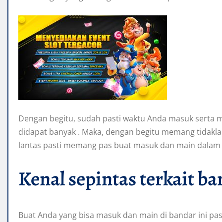
Dengan begitu, sudah pasti waktu Anda masuk serta ma
didapat banyak . Maka, dengan begitu memang tidaklah
lantas pasti memang pas buat masuk dan main dalam w
Kenal sepintas terkait b
Buat Anda yang bisa masuk dan main di bandar ini pas