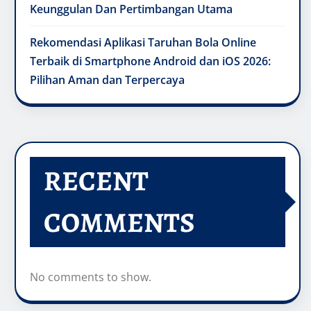
Keunggulan Dan Pertimbangan Utama
Rekomendasi Aplikasi Taruhan Bola Online
Terbaik di Smartphone Android dan iOS 2026:
Pilihan Aman dan Terpercaya
RECENT
COMMENTS
No comments to show.