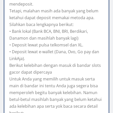
mendeposit.
Tetapi, malahan masih ada banyak yang belum
ketahui dapat deposit memakai metoda apa.
Silahkan baca lengkapnya berikut:
• Bank lokal (Bank BCA, BNI, BRI, Berdikari,
Danamon dan masihlah banyak lagi)
• Deposit lewat pulsa telkomsel dan XL.
• Deposit lewat e-wallet (Dana, Ovo, Go pay dan
LinkAja).
Berikut kelebihan dengan masuk di bandar slots
gacor dapat dipercaya
Untuk Anda yang memilih untuk masuk serta
main di bandar ini tentu Anda juga segera bisa
memperoleh begitu banyak kelebihan. Namun
betul-betul masihlah banyak yang belum ketahui
ada kelebihan apa serta yok baca secara detail
berikut: