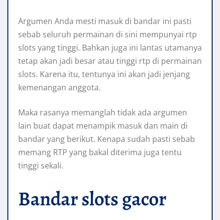
Argumen Anda mesti masuk di bandar ini pasti
sebab seluruh permainan di sini mempunyai rtp
slots yang tinggi. Bahkan juga ini lantas utamanya
tetap akan jadi besar atau tinggi rtp di permainan
slots. Karena itu, tentunya ini akan jadi jenjang
kemenangan anggota.
Maka rasanya memanglah tidak ada argumen
lain buat dapat menampik masuk dan main di
bandar yang berikut. Kenapa sudah pasti sebab
memang RTP yang bakal diterima juga tentu
tinggi sekali.
Bandar slots gacor