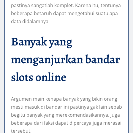
pastinya sangatlah komplet. Karena itu, tentunya
beberapa betaruh dapat mengetahui suatu apa
data didalamnya.
Banyak yang
menganjurkan bandar
slots online
Argumen main kenapa banyak yang bikin orang
mesti masuk di bandar ini pastinya gak lain sebab
begitu banyak yang merekomendasikannya. Juga
beberapa dari faksi dapat dipercaya juga merasai
tersebut.