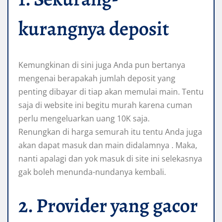
kurangnya deposit
Kemungkinan di sini juga Anda pun bertanya
mengenai berapakah jumlah deposit yang
penting dibayar di tiap akan memulai main. Tentu
saja di website ini begitu murah karena cuman
perlu mengeluarkan uang 10K saja.
Renungkan di harga semurah itu tentu Anda juga
akan dapat masuk dan main didalamnya . Maka,
nanti apalagi dan yok masuk di site ini selekasnya
gak boleh menunda-nundanya kembali.
2. Provider yang gacor