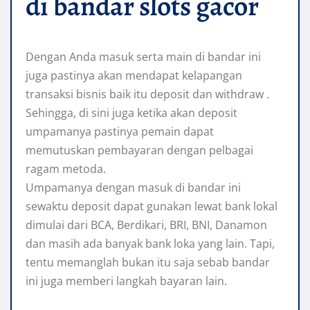
di bandar slots gacor
Dengan Anda masuk serta main di bandar ini
juga pastinya akan mendapat kelapangan
transaksi bisnis baik itu deposit dan withdraw .
Sehingga, di sini juga ketika akan deposit
umpamanya pastinya pemain dapat
memutuskan pembayaran dengan pelbagai
ragam metoda.
Umpamanya dengan masuk di bandar ini
sewaktu deposit dapat gunakan lewat bank lokal
dimulai dari BCA, Berdikari, BRI, BNI, Danamon
dan masih ada banyak bank loka yang lain. Tapi,
tentu memanglah bukan itu saja sebab bandar
ini juga memberi langkah bayaran lain.