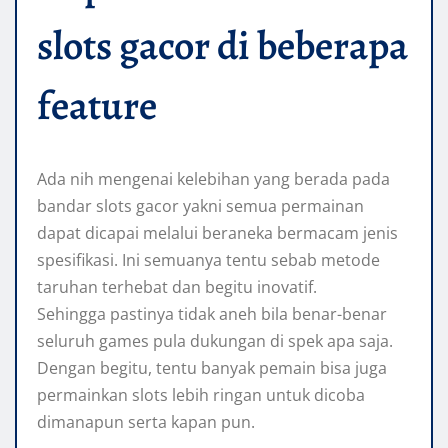
slots gacor di beberapa
feature
Ada nih mengenai kelebihan yang berada pada
bandar slots gacor yakni semua permainan
dapat dicapai melalui beraneka bermacam jenis
spesifikasi. Ini semuanya tentu sebab metode
taruhan terhebat dan begitu inovatif.
Sehingga pastinya tidak aneh bila benar-benar
seluruh games pula dukungan di spek apa saja.
Dengan begitu, tentu banyak pemain bisa juga
permainkan slots lebih ringan untuk dicoba
dimanapun serta kapan pun.