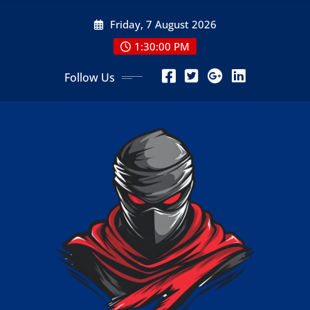
Skip
Friday, 7 August 2026
to
content
1:30:01 PM
Follow Us