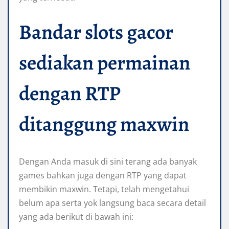
Bandar slots gacor
sediakan permainan
dengan RTP
ditanggung maxwin
Dengan Anda masuk di sini terang ada banyak
games bahkan juga dengan RTP yang dapat
membikin maxwin. Tetapi, telah mengetahui
belum apa serta yok langsung baca secara detail
yang ada berikut di bawah ini: