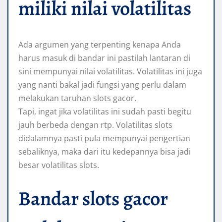
miliki nilai volatilitas
Ada argumen yang terpenting kenapa Anda
harus masuk di bandar ini pastilah lantaran di
sini mempunyai nilai volatilitas. Volatilitas ini juga
yang nanti bakal jadi fungsi yang perlu dalam
melakukan taruhan slots gacor.
Tapi, ingat jika volatilitas ini sudah pasti begitu
jauh berbeda dengan rtp. Volatilitas slots
didalamnya pasti pula mempunyai pengertian
sebaliknya, maka dari itu kedepannya bisa jadi
besar volatilitas slots.
Bandar slots gacor