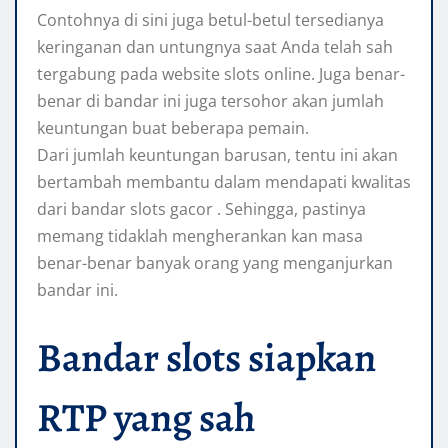
Contohnya di sini juga betul-betul tersedianya
keringanan dan untungnya saat Anda telah sah
tergabung pada website slots online. Juga benar-
benar di bandar ini juga tersohor akan jumlah
keuntungan buat beberapa pemain.
Dari jumlah keuntungan barusan, tentu ini akan
bertambah membantu dalam mendapati kwalitas
dari bandar slots gacor . Sehingga, pastinya
memang tidaklah mengherankan kan masa
benar-benar banyak orang yang menganjurkan
bandar ini.
Bandar slots siapkan
RTP yang sah