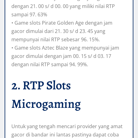
dengan 21. 00 s/ d 00. 00 yang miliki nilai RTP
sampai 97. 63%
• Game slots Pirate Golden Age dengan jam
gacor dimulai dari 21. 30 s/ d 23. 45 yang
mempunyai nilai RTP sebesar 96. 15%.
• Game slots Aztec Blaze yang mempunyai jam
gacor dimulai dengan jam 00. 15 s/ d 03. 17
dengan nilai RTP sampai 94. 99%.
2. RTP Slots
Microgaming
Untuk yang tengah mencari provider yang amat
gacor di bandar ini lantas pastinya dapat coba