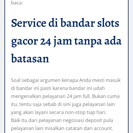
baca:
Service di bandar slots
gacor 24 jam tanpa ada
batasan
Soal sebagai argumen kenapa Anda mesti masuk
di bandar ini pasti karena bandar ini udah
mengenalkan pelayanan 24 jam full. Bukan cuma
itu, tentu saja sebab di sini juga pelayanan lain
yang akan layani secara non-stop tiap hari.
Baik itu dari pelayanan negosiasi deposit pula
pelayanan lain misalkan catatan dari account.