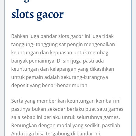
slots gacor
Bahkan juga bandar slots gacor ini juga tidak
tanggung- tanggung sat pengin mengenalkan
keuntungan dan kepuasan untuk membagi
banyak pemainnya. Di sini juga pasti ada
keuntungan dan kelapangan yang dikasihkan
untuk pemain adalah sekurang-kurangnya
deposit yang benar-benar murah.
Serta yang memberikan keuntungan kembali ini
pastinya bukan sekedar berlaku buat satu games
saja sebab ini berlaku untuk seluruhnya games.
Renungkan dengan modal yang sedikit, pastilah
Anda juga bisa tergabung di bandar ini.