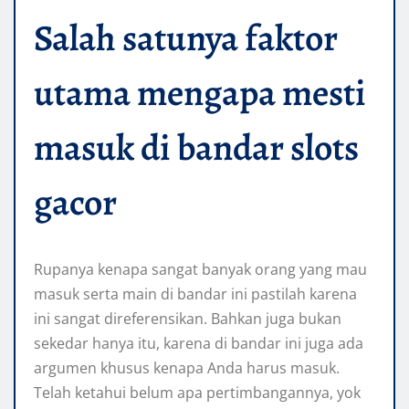
Salah satunya faktor
utama mengapa mesti
masuk di bandar slots
gacor
Rupanya kenapa sangat banyak orang yang mau
masuk serta main di bandar ini pastilah karena
ini sangat direferensikan. Bahkan juga bukan
sekedar hanya itu, karena di bandar ini juga ada
argumen khusus kenapa Anda harus masuk.
Telah ketahui belum apa pertimbangannya, yok