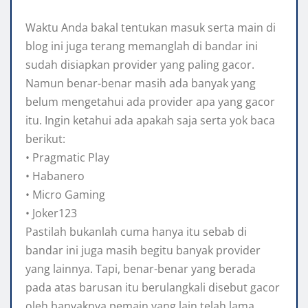
Waktu Anda bakal tentukan masuk serta main di
blog ini juga terang memanglah di bandar ini
sudah disiapkan provider yang paling gacor.
Namun benar-benar masih ada banyak yang
belum mengetahui ada provider apa yang gacor
itu. Ingin ketahui ada apakah saja serta yok baca
berikut:
• Pragmatic Play
• Habanero
• Micro Gaming
• Joker123
Pastilah bukanlah cuma hanya itu sebab di
bandar ini juga masih begitu banyak provider
yang lainnya. Tapi, benar-benar yang berada
pada atas barusan itu berulangkali disebut gacor
oleh banyaknya pemain yang lain telah lama.