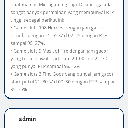
buat main di Microgaming saja. Di sini juga ada
sangat banyak permainan yang mempunyai RTP
tinggi sebagai berikut ini:
• Game slots 108 Heroes dengan jam gacor
dimulai dengan 21. 55 s/ d 02. 45 dengan RTP
sampai 95. 27%.
• Game slots 9 Mask of Fire dengan jam gacor
yang bakal diawali pada jam 20. 00 s/ d 22. 30
yang punyai RTP sampai 96. 12%.
• Game slots 3 Tiny Gods yang punyai jam gacor
start pukul 21. 30 s/ d 00. 30 dengan RTP sampai
95. 35%.
admin