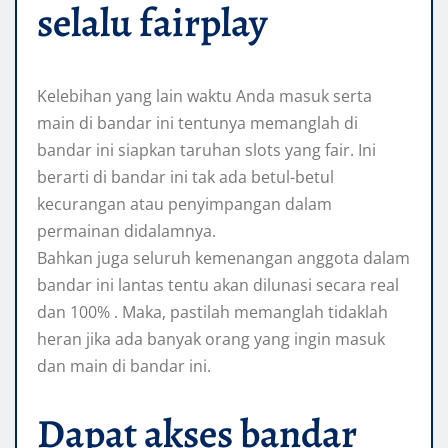
selalu fairplay
Kelebihan yang lain waktu Anda masuk serta
main di bandar ini tentunya memanglah di
bandar ini siapkan taruhan slots yang fair. Ini
berarti di bandar ini tak ada betul-betul
kecurangan atau penyimpangan dalam
permainan didalamnya.
Bahkan juga seluruh kemenangan anggota dalam
bandar ini lantas tentu akan dilunasi secara real
dan 100% . Maka, pastilah memanglah tidaklah
heran jika ada banyak orang yang ingin masuk
dan main di bandar ini.
Dapat akses bandar