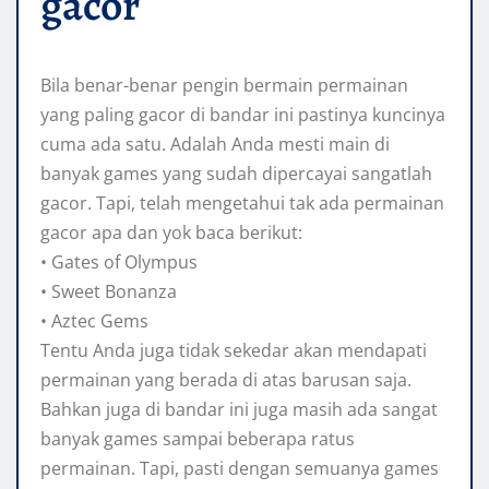
gacor
Bila benar-benar pengin bermain permainan
yang paling gacor di bandar ini pastinya kuncinya
cuma ada satu. Adalah Anda mesti main di
banyak games yang sudah dipercayai sangatlah
gacor. Tapi, telah mengetahui tak ada permainan
gacor apa dan yok baca berikut:
• Gates of Olympus
• Sweet Bonanza
• Aztec Gems
Tentu Anda juga tidak sekedar akan mendapati
permainan yang berada di atas barusan saja.
Bahkan juga di bandar ini juga masih ada sangat
banyak games sampai beberapa ratus
permainan. Tapi, pasti dengan semuanya games