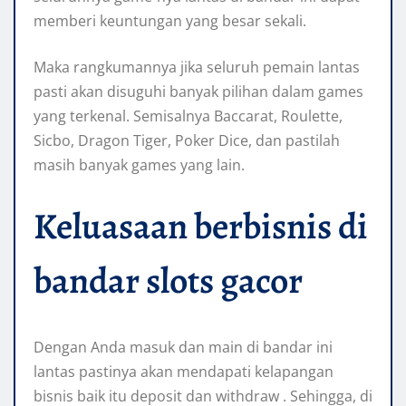
memberi keuntungan yang besar sekali.
Maka rangkumannya jika seluruh pemain lantas
pasti akan disuguhi banyak pilihan dalam games
yang terkenal. Semisalnya Baccarat, Roulette,
Sicbo, Dragon Tiger, Poker Dice, dan pastilah
masih banyak games yang lain.
Keluasaan berbisnis di
bandar slots gacor
Dengan Anda masuk dan main di bandar ini
lantas pastinya akan mendapati kelapangan
bisnis baik itu deposit dan withdraw . Sehingga, di