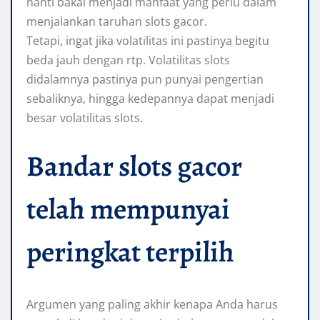
nanti bakal menjadi manfaat yang perlu dalam
menjalankan taruhan slots gacor.
Tetapi, ingat jika volatilitas ini pastinya begitu
beda jauh dengan rtp. Volatilitas slots
didalamnya pastinya pun punyai pengertian
sebaliknya, hingga kedepannya dapat menjadi
besar volatilitas slots.
Bandar slots gacor
telah mempunyai
peringkat terpilih
Argumen yang paling akhir kenapa Anda harus