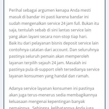
Perihal sebagai argumen kenapa Anda mesti
masuk di bandar ini pasti karena bandar ini
sudah mengenalkan service 24 jam full. Bukan itu
saja, tentulah sebab di sini lantas service lain
yang akan layani secara non-stop tiap hari.
Baik itu dari pelayanan bisnis deposit service lain
contohnya catatan dari account. Dan seluruhnya
pastinya seluruh pemain akan memperoleh
layanan terpilih sejauh 24 jam. Masalah ini
pastinya pula di-support oleh tersedianya service
layanan konsumen yang handal dan ramah.
Adanya service layanan konsumen ini pastinya
akan juga terus-menerus sedia membagikannya
keluasaan mengenai kepentingan banyak
pemainnya . Sehingga, kelihatannya Anda juga