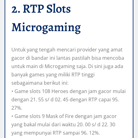
2. RTP Slots
Microgaming
Untuk yang tengah mencari provider yang amat
gacor di bandar ini lantas pastilah bisa mencoba
untuk main di Microgaming saja. Di sini juga ada
banyak games yang miliki RTP tinggi
sebagaimana berikut ini:
• Game slots 108 Heroes dengan jam gacor mulai
dengan 21. 55 s/ d 02. 45 dengan RTP capai 95.
27%.
• Game slots 9 Mask of Fire dengan jam gacor
yang bakal mulai dari waktu 20. 00 s/ d 22. 30
yang mempunyai RTP sampai 96. 12%.