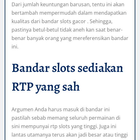
Dari jumlah keuntungan barusan, tentu ini akan
bertambah mempermudah dalam mendapatkan
kualitas dari bandar slots gacor . Sehingga,
pastinya betul-betul tidak aneh kan saat benar-
benar banyak orang yang mereferensikan bandar
ini.
Bandar slots sediakan
RTP yang sah
Argumen Anda harus masuk di bandar ini
pastilah sebab memang seluruh permainan di
sini mempunyai rtp slots yang tinggi. Juga ini
lantas utamanya terus akan jadi besar atau tinggi