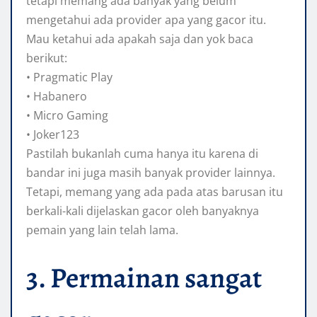
tetapi memang ada banyak yang belum
mengetahui ada provider apa yang gacor itu.
Mau ketahui ada apakah saja dan yok baca
berikut:
• Pragmatic Play
• Habanero
• Micro Gaming
• Joker123
Pastilah bukanlah cuma hanya itu karena di
bandar ini juga masih banyak provider lainnya.
Tetapi, memang yang ada pada atas barusan itu
berkali-kali dijelaskan gacor oleh banyaknya
pemain yang lain telah lama.
3. Permainan sangat