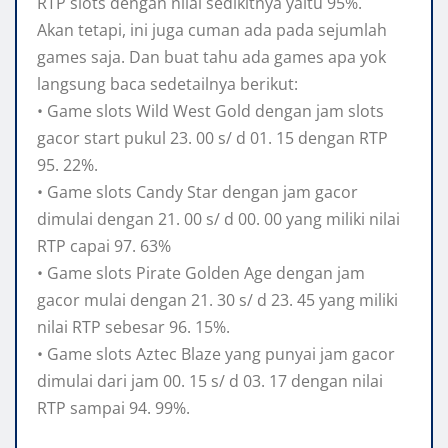
RTP slots dengan nilai sedikitnya yaitu 95%.
Akan tetapi, ini juga cuman ada pada sejumlah
games saja. Dan buat tahu ada games apa yok
langsung baca sedetailnya berikut:
• Game slots Wild West Gold dengan jam slots
gacor start pukul 23. 00 s/ d 01. 15 dengan RTP
95. 22%.
• Game slots Candy Star dengan jam gacor
dimulai dengan 21. 00 s/ d 00. 00 yang miliki nilai
RTP capai 97. 63%
• Game slots Pirate Golden Age dengan jam
gacor mulai dengan 21. 30 s/ d 23. 45 yang miliki
nilai RTP sebesar 96. 15%.
• Game slots Aztec Blaze yang punyai jam gacor
dimulai dari jam 00. 15 s/ d 03. 17 dengan nilai
RTP sampai 94. 99%.