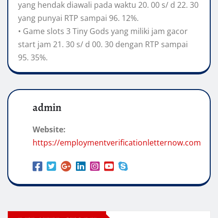
yang hendak diawali pada waktu 20. 00 s/ d 22. 30
yang punyai RTP sampai 96. 12%.
• Game slots 3 Tiny Gods yang miliki jam gacor
start jam 21. 30 s/ d 00. 30 dengan RTP sampai
95. 35%.
admin
Website:
https://employmentverificationletternow.com