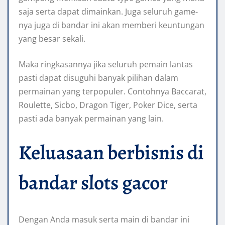
saja serta dapat dimainkan. Juga seluruh game-
nya juga di bandar ini akan memberi keuntungan
yang besar sekali.
Maka ringkasannya jika seluruh pemain lantas
pasti dapat disuguhi banyak pilihan dalam
permainan yang terpopuler. Contohnya Baccarat,
Roulette, Sicbo, Dragon Tiger, Poker Dice, serta
pasti ada banyak permainan yang lain.
Keluasaan berbisnis di
bandar slots gacor
Dengan Anda masuk serta main di bandar ini