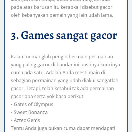
pada atas barusan itu kerapkali disebut gacor
oleh kebanyakan pemain yang lain udah lama.
3. Games sangat gacor
Kalau memanglah pengin bermain permainan
yang paling gacor di bandar ini pastinya kuncinya
cuma ada satu. Adalah Anda mesti main di
sebagian permainan yang udah diakui sangatlah
gacor. Tetapi, telah ketahui tak ada permainan
gacor apa serta yok baca berikut:
• Gates of Olympus
• Sweet Bonanza
• Aztec Gems
Tentu Anda juga bukan cuma dapat mendapati