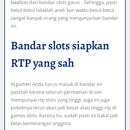
kwalitas dari bandar slots gacor . Sehingga, pasti
betul-betul tidaklah aneh kan waktu betul-betul
sangat banyak orang yang menganjurkan bandar
ini.
Bandar slots siapkan
RTP yang sah
Argumen Anda harus masuk di bandar ini
pastilah karena seluruh permainan di sini
mempunyai rtp slots yang tinggi. Juga ini juga
pokoknya terus akan jadi besar atau tinggi rtp di
games slots. Karena itu, sudah pasti ini bakal jadi
kelas kemenangan anggota.