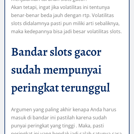
Akan tetapi, ingat jika volatilitas ini tentunya
benar-benar beda jauh dengan rtp. Volatilitas
slots didalamnya pasti pun miliki arti sebaliknya,
maka kedepannya bisa jadi besar volatilitas slots.
Bandar slots gacor
sudah mempunyai
peringkat terunggul
Argumen yang paling akhir kenapa Anda harus
masuk di bandar ini pastilah karena sudah
punyai peringkat yang tinggi . Maka, pasti
peringkat ini yang hendak jadi salah satunya cara