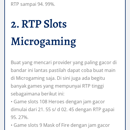
RTP sampai 94. 99%.
2. RTP Slots
Microgaming
Buat yang mencari provider yang paling gacor di
bandar ini lantas pastilah dapat coba buat main
di Microgaming saja. Di sini juga ada begitu
banyak games yang mempunyai RTP tinggi
sebagaimana berikut ini:
• Game slots 108 Heroes dengan jam gacor
dimulai dari 21. 55 s/ d 02. 45 dengan RTP gapai
95. 27%.
• Game slots 9 Mask of Fire dengan jam gacor