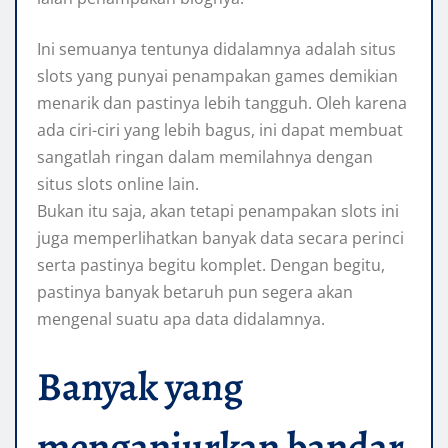
Ini semuanya tentunya didalamnya adalah situs
slots yang punyai penampakan games demikian
menarik dan pastinya lebih tangguh. Oleh karena
ada ciri-ciri yang lebih bagus, ini dapat membuat
sangatlah ringan dalam memilahnya dengan
situs slots online lain.
Bukan itu saja, akan tetapi penampakan slots ini
juga memperlihatkan banyak data secara perinci
serta pastinya begitu komplet. Dengan begitu,
pastinya banyak betaruh pun segera akan
mengenal suatu apa data didalamnya.
Banyak yang
menganjurkan bandar