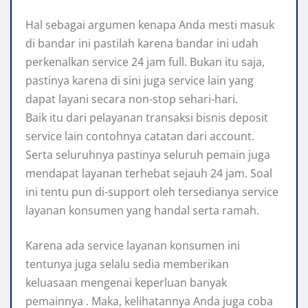
Hal sebagai argumen kenapa Anda mesti masuk
di bandar ini pastilah karena bandar ini udah
perkenalkan service 24 jam full. Bukan itu saja,
pastinya karena di sini juga service lain yang
dapat layani secara non-stop sehari-hari.
Baik itu dari pelayanan transaksi bisnis deposit
service lain contohnya catatan dari account.
Serta seluruhnya pastinya seluruh pemain juga
mendapat layanan terhebat sejauh 24 jam. Soal
ini tentu pun di-support oleh tersedianya service
layanan konsumen yang handal serta ramah.
Karena ada service layanan konsumen ini
tentunya juga selalu sedia memberikan
keluasaan mengenai keperluan banyak
pemainnya . Maka, kelihatannya Anda juga coba