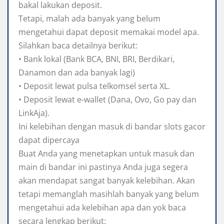
bakal lakukan deposit.
Tetapi, malah ada banyak yang belum
mengetahui dapat deposit memakai model apa.
Silahkan baca detailnya berikut:
• Bank lokal (Bank BCA, BNI, BRI, Berdikari,
Danamon dan ada banyak lagi)
• Deposit lewat pulsa telkomsel serta XL.
• Deposit lewat e-wallet (Dana, Ovo, Go pay dan
LinkAja).
Ini kelebihan dengan masuk di bandar slots gacor
dapat dipercaya
Buat Anda yang menetapkan untuk masuk dan
main di bandar ini pastinya Anda juga segera
akan mendapat sangat banyak kelebihan. Akan
tetapi memanglah masihlah banyak yang belum
mengetahui ada kelebihan apa dan yok baca
secara lengkap berikut: