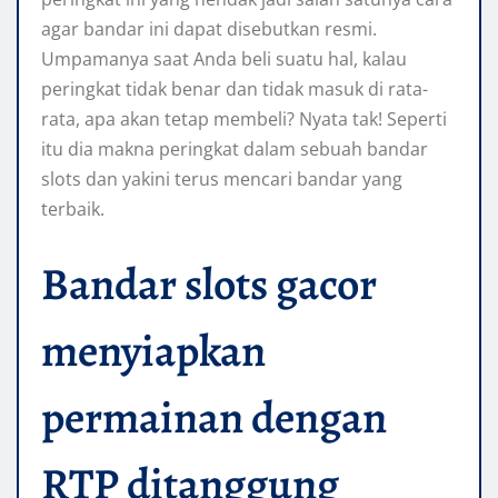
agar bandar ini dapat disebutkan resmi.
Umpamanya saat Anda beli suatu hal, kalau
peringkat tidak benar dan tidak masuk di rata-
rata, apa akan tetap membeli? Nyata tak! Seperti
itu dia makna peringkat dalam sebuah bandar
slots dan yakini terus mencari bandar yang
terbaik.
Bandar slots gacor
menyiapkan
permainan dengan
RTP ditanggung