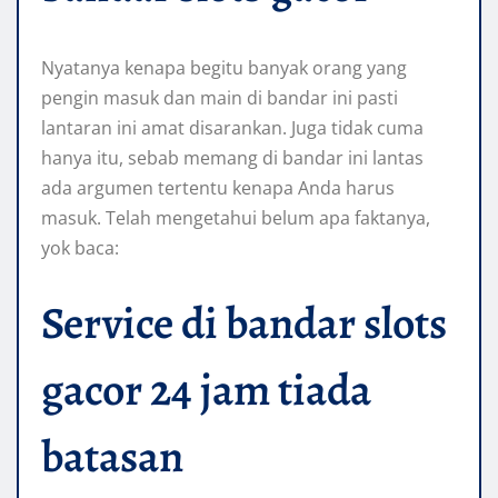
Nyatanya kenapa begitu banyak orang yang
pengin masuk dan main di bandar ini pasti
lantaran ini amat disarankan. Juga tidak cuma
hanya itu, sebab memang di bandar ini lantas
ada argumen tertentu kenapa Anda harus
masuk. Telah mengetahui belum apa faktanya,
yok baca:
Service di bandar slots
gacor 24 jam tiada
batasan