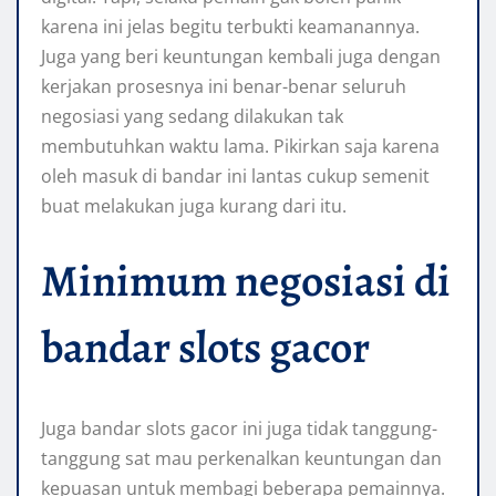
karena ini jelas begitu terbukti keamanannya.
Juga yang beri keuntungan kembali juga dengan
kerjakan prosesnya ini benar-benar seluruh
negosiasi yang sedang dilakukan tak
membutuhkan waktu lama. Pikirkan saja karena
oleh masuk di bandar ini lantas cukup semenit
buat melakukan juga kurang dari itu.
Minimum negosiasi di
bandar slots gacor
Juga bandar slots gacor ini juga tidak tanggung-
tanggung sat mau perkenalkan keuntungan dan
kepuasan untuk membagi beberapa pemainnya.