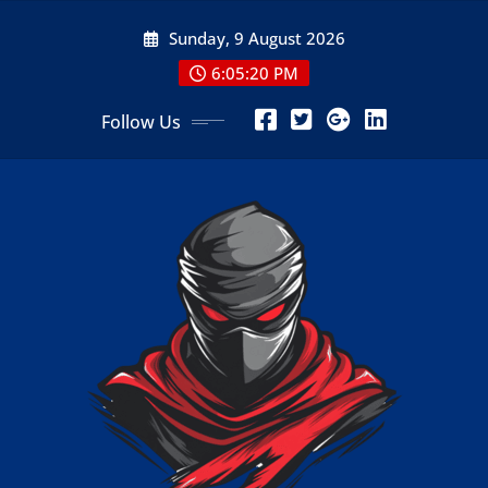
Skip
Sunday, 9 August 2026
to
content
6:05:21 PM
Follow Us