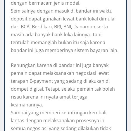
dengan bermacam jenis model.
Semisalnya dengan masuk di bandar ini waktu
deposit dapat gunakan lewat bank lokal dimulai
dari BCA, Berdikari, BRI, BNI, Danamon serta
masih ada banyak bank loka lainnya. Tapi,
tentulah memanglah bukan itu saja karena
bandar ini juga memberinya sistem bayaran lain.
Renungkan karena di bandar ini juga banyak
pemain dapat melaksanakan negosiasi lewat
terapan E-payment yang sedang dilakukan di
dompet digital. Tetapi, selaku pemain tak boleh
risau karena ini nyata amat terjaga
keamanannya.
Sampai yang memberi keuntungan kembali
lantas dengan melaksanakan prosesnya ini
semua negosiasi yang sedang dilakukan tidak