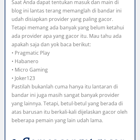
Saat Anda dapat tentukan masuk dan main di
blog ini lantas terang memanglah di bandar ini
udah disiapkan provider yang paling gacor.
Tetapi memang ada banyak yang belum ketahui
ada provider apa yang gacor itu. Mau tahu ada
apakah saja dan yok baca berikut:
• Pragmatic Play
• Habanero
• Micro Gaming
• Joker123
Pastilah bukanlah cuma hanya itu lantaran di
bandar ini juga masih sangat banyak provider
yang lainnya. Tetapi, betul-betul yang berada di
atas barusan itu berkali-kali dijelaskan gacor oleh
beberapa pemain yang lain udah lama.