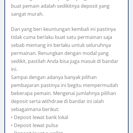
buat pemain adalah sedikitnya deposit yang
sangat murah.
Dan yang beri keuntungan kembali ini pastinya
tidak cuma berlaku buat satu permainan saja
sebab memang ini berlaku untuk seluruhnya
permainan. Renungkan dengan modal yang
sedikit, pastilah Anda bisa juga masuk di bandar
ini.
Sampai dengan adanya banyak pilihan
pembayaran pastinya ini begitu mempermudah
beberapa pemain. Mengenai jumlahnya pilihan
deposit serta withdraw di bandar ini ialah
sebagaimana berikut:
• Deposit lewat bank lokal
• Deposit lewat pulsa