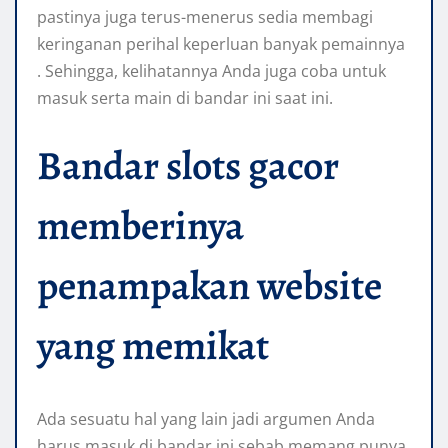
pastinya juga terus-menerus sedia membagi
keringanan perihal keperluan banyak pemainnya
. Sehingga, kelihatannya Anda juga coba untuk
masuk serta main di bandar ini saat ini.
Bandar slots gacor
memberinya
penampakan website
yang memikat
Ada sesuatu hal yang lain jadi argumen Anda
harus masuk di bandar ini sebab memang punya