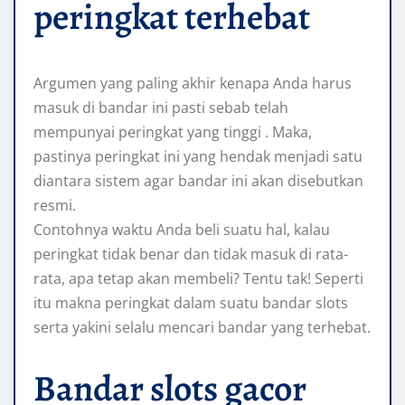
peringkat terhebat
Argumen yang paling akhir kenapa Anda harus
masuk di bandar ini pasti sebab telah
mempunyai peringkat yang tinggi . Maka,
pastinya peringkat ini yang hendak menjadi satu
diantara sistem agar bandar ini akan disebutkan
resmi.
Contohnya waktu Anda beli suatu hal, kalau
peringkat tidak benar dan tidak masuk di rata-
rata, apa tetap akan membeli? Tentu tak! Seperti
itu makna peringkat dalam suatu bandar slots
serta yakini selalu mencari bandar yang terhebat.
Bandar slots gacor