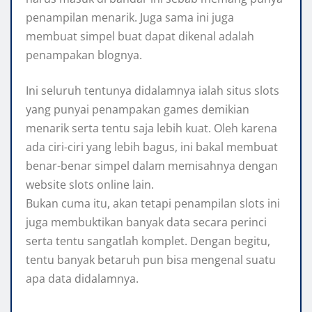
penampilan menarik. Juga sama ini juga
membuat simpel buat dapat dikenal adalah
penampakan blognya.
Ini seluruh tentunya didalamnya ialah situs slots
yang punyai penampakan games demikian
menarik serta tentu saja lebih kuat. Oleh karena
ada ciri-ciri yang lebih bagus, ini bakal membuat
benar-benar simpel dalam memisahnya dengan
website slots online lain.
Bukan cuma itu, akan tetapi penampilan slots ini
juga membuktikan banyak data secara perinci
serta tentu sangatlah komplet. Dengan begitu,
tentu banyak betaruh pun bisa mengenal suatu
apa data didalamnya.