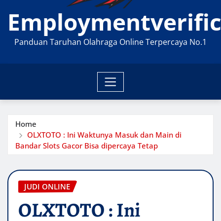
Employmentverific
Panduan Taruhan Olahraga Online Terpercaya No.1
Home
OLXTOTO : Ini Waktunya Masuk dan Main di
Bandar Slots Gacor Bisa dipercaya Tetap
JUDI ONLINE
OLXTOTO : Ini