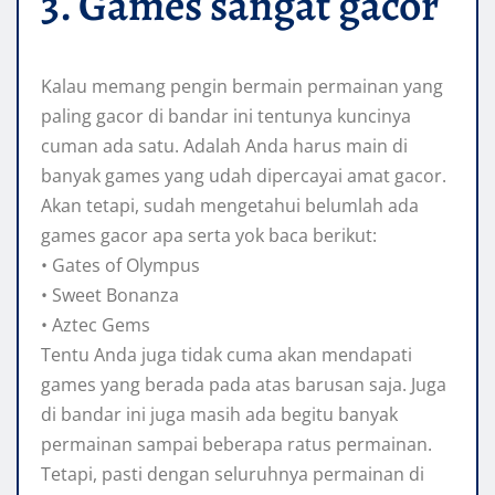
3. Games sangat gacor
Kalau memang pengin bermain permainan yang
paling gacor di bandar ini tentunya kuncinya
cuman ada satu. Adalah Anda harus main di
banyak games yang udah dipercayai amat gacor.
Akan tetapi, sudah mengetahui belumlah ada
games gacor apa serta yok baca berikut:
• Gates of Olympus
• Sweet Bonanza
• Aztec Gems
Tentu Anda juga tidak cuma akan mendapati
games yang berada pada atas barusan saja. Juga
di bandar ini juga masih ada begitu banyak
permainan sampai beberapa ratus permainan.
Tetapi, pasti dengan seluruhnya permainan di