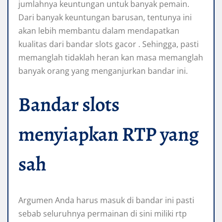
jumlahnya keuntungan untuk banyak pemain.
Dari banyak keuntungan barusan, tentunya ini
akan lebih membantu dalam mendapatkan
kualitas dari bandar slots gacor . Sehingga, pasti
memanglah tidaklah heran kan masa memanglah
banyak orang yang menganjurkan bandar ini.
Bandar slots
menyiapkan RTP yang
sah
Argumen Anda harus masuk di bandar ini pasti
sebab seluruhnya permainan di sini miliki rtp