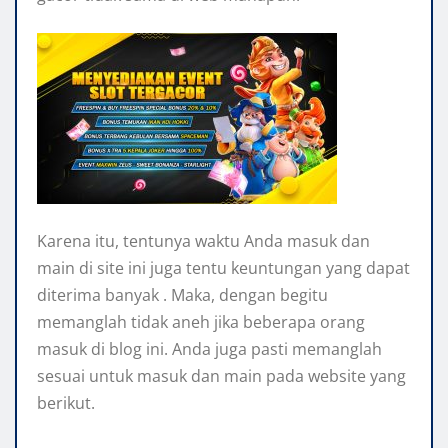
Karena itu, tentunya waktu Anda masuk dan
main di site ini juga tentu keuntungan yang dapat
diterima banyak . Maka, dengan begitu
memanglah tidak aneh jika beberapa orang
masuk di blog ini. Anda juga pasti memanglah
sesuai untuk masuk dan main pada website yang
berikut.