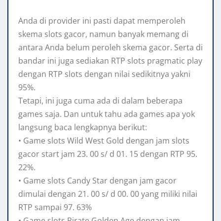
Anda di provider ini pasti dapat memperoleh
skema slots gacor, namun banyak memang di
antara Anda belum peroleh skema gacor. Serta di
bandar ini juga sediakan RTP slots pragmatic play
dengan RTP slots dengan nilai sedikitnya yakni
95%.
Tetapi, ini juga cuma ada di dalam beberapa
games saja. Dan untuk tahu ada games apa yok
langsung baca lengkapnya berikut:
• Game slots Wild West Gold dengan jam slots
gacor start jam 23. 00 s/ d 01. 15 dengan RTP 95.
22%.
• Game slots Candy Star dengan jam gacor
dimulai dengan 21. 00 s/ d 00. 00 yang miliki nilai
RTP sampai 97. 63%
• Game slots Pirate Golden Age dengan jam