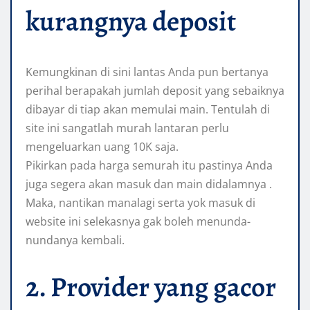
kurangnya deposit
Kemungkinan di sini lantas Anda pun bertanya
perihal berapakah jumlah deposit yang sebaiknya
dibayar di tiap akan memulai main. Tentulah di
site ini sangatlah murah lantaran perlu
mengeluarkan uang 10K saja.
Pikirkan pada harga semurah itu pastinya Anda
juga segera akan masuk dan main didalamnya .
Maka, nantikan manalagi serta yok masuk di
website ini selekasnya gak boleh menunda-
nundanya kembali.
2. Provider yang gacor