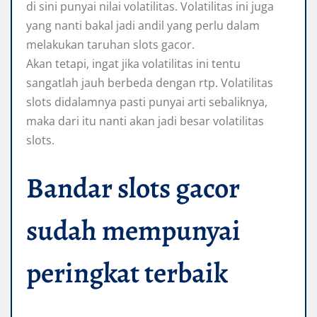
di sini punyai nilai volatilitas. Volatilitas ini juga
yang nanti bakal jadi andil yang perlu dalam
melakukan taruhan slots gacor.
Akan tetapi, ingat jika volatilitas ini tentu
sangatlah jauh berbeda dengan rtp. Volatilitas
slots didalamnya pasti punyai arti sebaliknya,
maka dari itu nanti akan jadi besar volatilitas
slots.
Bandar slots gacor
sudah mempunyai
peringkat terbaik