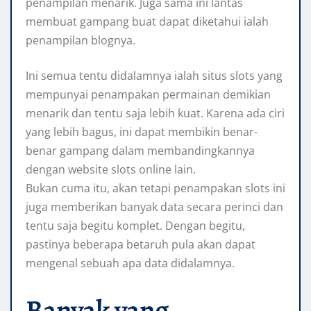
penampilan menarik. Juga sama ini lantas
membuat gampang buat dapat diketahui ialah
penampilan blognya.
Ini semua tentu didalamnya ialah situs slots yang
mempunyai penampakan permainan demikian
menarik dan tentu saja lebih kuat. Karena ada ciri
yang lebih bagus, ini dapat membikin benar-
benar gampang dalam membandingkannya
dengan website slots online lain.
Bukan cuma itu, akan tetapi penampakan slots ini
juga memberikan banyak data secara perinci dan
tentu saja begitu komplet. Dengan begitu,
pastinya beberapa betaruh pula akan dapat
mengenal sebuah apa data didalamnya.
Banyak yang