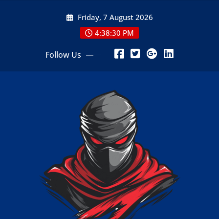
Skip
Friday, 7 August 2026
to
content
4:38:31 PM
Follow Us