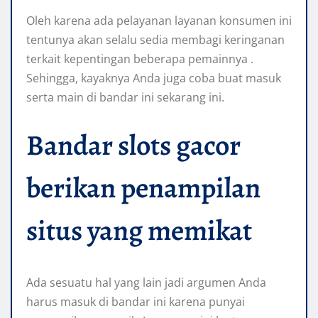
Oleh karena ada pelayanan layanan konsumen ini
tentunya akan selalu sedia membagi keringanan
terkait kepentingan beberapa pemainnya .
Sehingga, kayaknya Anda juga coba buat masuk
serta main di bandar ini sekarang ini.
Bandar slots gacor
berikan penampilan
situs yang memikat
Ada sesuatu hal yang lain jadi argumen Anda
harus masuk di bandar ini karena punyai