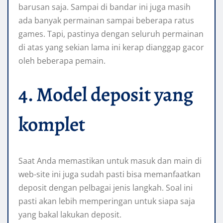
barusan saja. Sampai di bandar ini juga masih
ada banyak permainan sampai beberapa ratus
games. Tapi, pastinya dengan seluruh permainan
di atas yang sekian lama ini kerap dianggap gacor
oleh beberapa pemain.
4. Model deposit yang
komplet
Saat Anda memastikan untuk masuk dan main di
web-site ini juga sudah pasti bisa memanfaatkan
deposit dengan pelbagai jenis langkah. Soal ini
pasti akan lebih memperingan untuk siapa saja
yang bakal lakukan deposit.