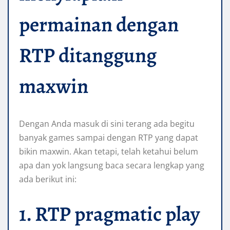
permainan dengan
RTP ditanggung
maxwin
Dengan Anda masuk di sini terang ada begitu
banyak games sampai dengan RTP yang dapat
bikin maxwin. Akan tetapi, telah ketahui belum
apa dan yok langsung baca secara lengkap yang
ada berikut ini:
1. RTP pragmatic play