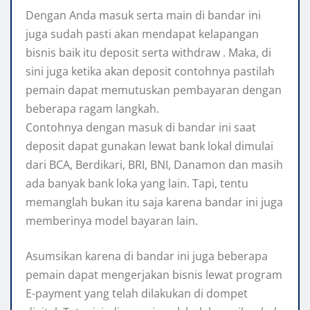
Dengan Anda masuk serta main di bandar ini
juga sudah pasti akan mendapat kelapangan
bisnis baik itu deposit serta withdraw . Maka, di
sini juga ketika akan deposit contohnya pastilah
pemain dapat memutuskan pembayaran dengan
beberapa ragam langkah.
Contohnya dengan masuk di bandar ini saat
deposit dapat gunakan lewat bank lokal dimulai
dari BCA, Berdikari, BRI, BNI, Danamon dan masih
ada banyak bank loka yang lain. Tapi, tentu
memanglah bukan itu saja karena bandar ini juga
memberinya model bayaran lain.
Asumsikan karena di bandar ini juga beberapa
pemain dapat mengerjakan bisnis lewat program
E-payment yang telah dilakukan di dompet