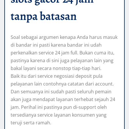
tanpa batasan
Soal sebagai argumen kenapa Anda harus masuk
di bandar ini pasti karena bandar ini udah
perkenalkan service 24 jam full. Bukan cuma itu,
pastinya karena di sini juga pelayanan lain yang
bakal layani secara nonstop tiap-tiap hari.
Baik itu dari service negosiasi deposit pula
pelayanan lain contohnya catatan dari account.
Dan semuanya ini sudah pasti seluruh pemain
akan juga mendapat layanan terhebat sejauh 24
jam. Perihal ini pastinya pun di-support oleh
tersedianya service layanan konsumen yang
teruji serta ramah.