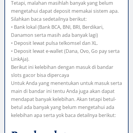
Tetapi, malahan masihlah banyak yang belum
mengetahui dapat deposit memakai sistem apa.
Silahkan baca sedetailnya berikut:
• Bank lokal (Bank BCA, BNI, BRI, Berdikari,
Danamon serta masih ada banyak lagi)
• Deposit lewat pulsa telkomsel dan XL.
• Deposit lewat e-wallet (Dana, Ovo, Go pay serta
LinkAja).
Berikut ini kelebihan dengan masuk di bandar
slots gacor bisa dipercaya
Untuk Anda yang menentukan untuk masuk serta
main di bandar ini tentu Anda juga akan dapat
mendapat banyak kelebihan. Akan tetapi betul-
betul ada banyak yang belum mengetahui ada
kelebihan apa serta yok baca detailnya berikut: