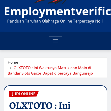
Employmentverific
Panduan Taruhan Olahraga Online Terpercaya No.1
Home
OLXTOTO : Ini Waktunya Masuk dan Main di
Bandar Slots Gacor Dapat dipercaya Bangunrejo
JUDI ONLINE
OLXTOTO : Ini