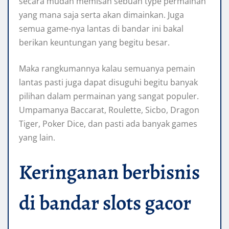
secara mudah memisah sebuah type permainan
yang mana saja serta akan dimainkan. Juga
semua game-nya lantas di bandar ini bakal
berikan keuntungan yang begitu besar.
Maka rangkumannya kalau semuanya pemain
lantas pasti juga dapat disuguhi begitu banyak
pilihan dalam permainan yang sangat populer.
Umpamanya Baccarat, Roulette, Sicbo, Dragon
Tiger, Poker Dice, dan pasti ada banyak games
yang lain.
Keringanan berbisnis
di bandar slots gacor