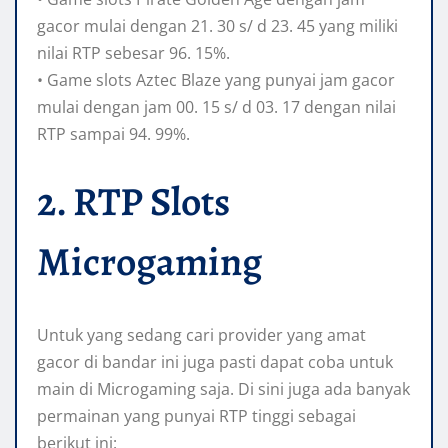
gacor mulai dengan 21. 30 s/ d 23. 45 yang miliki
nilai RTP sebesar 96. 15%.
• Game slots Aztec Blaze yang punyai jam gacor
mulai dengan jam 00. 15 s/ d 03. 17 dengan nilai
RTP sampai 94. 99%.
2. RTP Slots
Microgaming
Untuk yang sedang cari provider yang amat
gacor di bandar ini juga pasti dapat coba untuk
main di Microgaming saja. Di sini juga ada banyak
permainan yang punyai RTP tinggi sebagai
berikut ini: