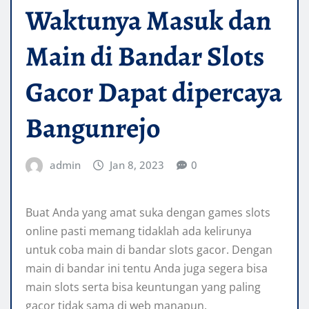
Waktunya Masuk dan
Main di Bandar Slots
Gacor Dapat dipercaya
Bangunrejo
admin
Jan 8, 2023
0
Buat Anda yang amat suka dengan games slots
online pasti memang tidaklah ada kelirunya
untuk coba main di bandar slots gacor. Dengan
main di bandar ini tentu Anda juga segera bisa
main slots serta bisa keuntungan yang paling
gacor tidak sama di web manapun.