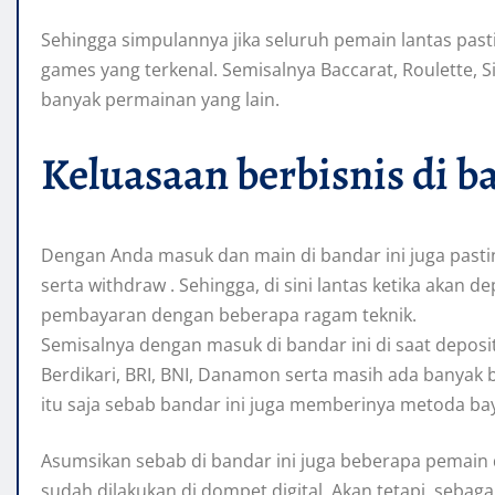
Sehingga simpulannya jika seluruh pemain lantas past
games yang terkenal. Semisalnya Baccarat, Roulette, S
banyak permainan yang lain.
Keluasaan berbisnis di ba
Dengan Anda masuk dan main di bandar ini juga pastin
serta withdraw . Sehingga, di sini lantas ketika akan 
pembayaran dengan beberapa ragam teknik.
Semisalnya dengan masuk di bandar ini di saat deposi
Berdikari, BRI, BNI, Danamon serta masih ada banyak 
itu saja sebab bandar ini juga memberinya metoda bay
Asumsikan sebab di bandar ini juga beberapa pemain 
sudah dilakukan di dompet digital. Akan tetapi, sebaga