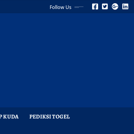
Follow Us
P KUDA
PEDIKSI TOGEL