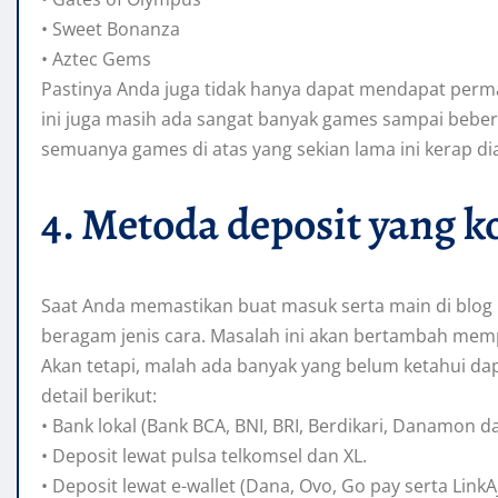
• Sweet Bonanza
• Aztec Gems
Pastinya Anda juga tidak hanya dapat mendapat permai
ini juga masih ada sangat banyak games sampai beber
semuanya games di atas yang sekian lama ini kerap d
4. Metoda deposit yang 
Saat Anda memastikan buat masuk serta main di blog i
beragam jenis cara. Masalah ini akan bertambah memp
Akan tetapi, malah ada banyak yang belum ketahui dap
detail berikut:
• Bank lokal (Bank BCA, BNI, BRI, Berdikari, Danamon d
• Deposit lewat pulsa telkomsel dan XL.
• Deposit lewat e-wallet (Dana, Ovo, Go pay serta LinkAj