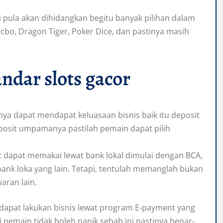
i pula akan dihidangkan begitu banyak pilihan dalam
icbo, Dragon Tiger, Poker Dice, dan pastinya masih
ndar slots gacor
ya dapat mendapat keluasaan bisnis baik itu deposit
deposit umpamanya pastilah pemain dapat pilih
t dapat memakai lewat bank lokal dimulai dengan BCA,
bank loka yang lain. Tetapi, tentulah memanglah bukan
aran lain.
dapat lakukan bisnis lewat program E-payment yang
i pemain tidak boleh panik sebab ini pastinya benar-