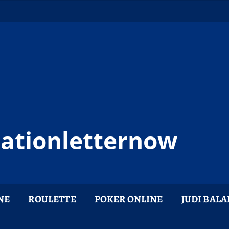
ationletternow
NE
ROULETTE
POKER ONLINE
JUDI BALA