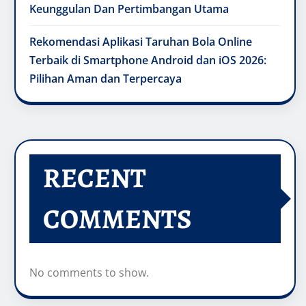
Keunggulan Dan Pertimbangan Utama
Rekomendasi Aplikasi Taruhan Bola Online
Terbaik di Smartphone Android dan iOS 2026:
Pilihan Aman dan Terpercaya
RECENT
COMMENTS
No comments to show.