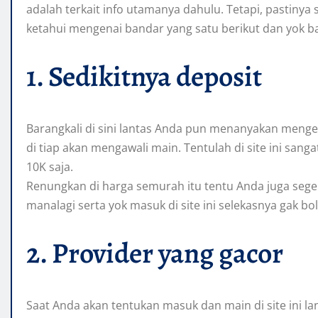
adalah terkait info utamanya dahulu. Tetapi, pastinya
ketahui mengenai bandar yang satu berikut dan yok ba
1. Sedikitnya deposit
Barangkali di sini lantas Anda pun menanyakan menge
di tiap akan mengawali main. Tentulah di site ini sa
10K saja.
Renungkan di harga semurah itu tentu Anda juga sege
manalagi serta yok masuk di site ini selekasnya gak 
2. Provider yang gacor
Saat Anda akan tentukan masuk dan main di site ini la