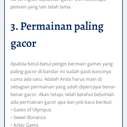
pemain yang lain telah lama.
3. Permainan paling
gacor
Apabila betul-betul pengin bermain games yang
paling gacor di bandar ini sudah pasti kuncinya
cuma ada satu. Adalah Anda harus main di
sebagian permainan yang udah dipercayai benar-
benar gacor. Akan tetapi, telah ketahui belumlah
ada permainan gacor apa dan yok baca berikut:
• Gates of Olympus
• Sweet Bonanza
• Aztec Gems