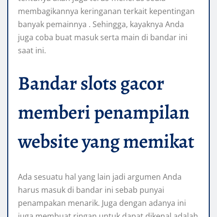
membagikannya keringanan terkait kepentingan
banyak pemainnya . Sehingga, kayaknya Anda
juga coba buat masuk serta main di bandar ini
saat ini.
Bandar slots gacor
memberi penampilan
website yang memikat
Ada sesuatu hal yang lain jadi argumen Anda
harus masuk di bandar ini sebab punyai
penampakan menarik. Juga dengan adanya ini
juga membuat ringan untuk dapat dikenal adalah