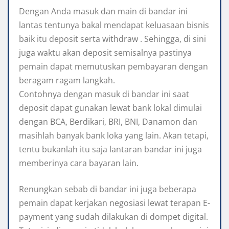
Dengan Anda masuk dan main di bandar ini
lantas tentunya bakal mendapat keluasaan bisnis
baik itu deposit serta withdraw . Sehingga, di sini
juga waktu akan deposit semisalnya pastinya
pemain dapat memutuskan pembayaran dengan
beragam ragam langkah.
Contohnya dengan masuk di bandar ini saat
deposit dapat gunakan lewat bank lokal dimulai
dengan BCA, Berdikari, BRI, BNI, Danamon dan
masihlah banyak bank loka yang lain. Akan tetapi,
tentu bukanlah itu saja lantaran bandar ini juga
memberinya cara bayaran lain.
Renungkan sebab di bandar ini juga beberapa
pemain dapat kerjakan negosiasi lewat terapan E-
payment yang sudah dilakukan di dompet digital.