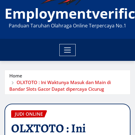
Employmentverific
Panduan Taruhan Olahraga Online Terpercaya No.1
Home
OLXTOTO : Ini Waktunya Masuk dan Main di
Bandar Slots Gacor Dapat dipercaya Cicurug
JUDI ONLINE
OLXTOTO : Ini