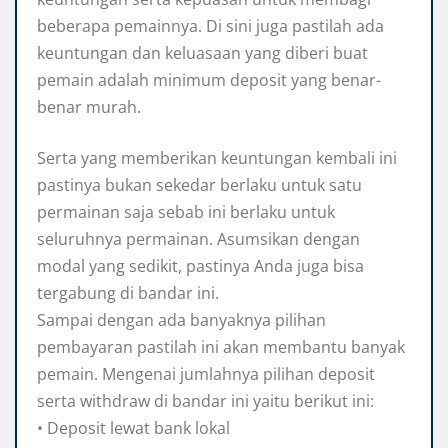
beberapa pemainnya. Di sini juga pastilah ada
keuntungan dan keluasaan yang diberi buat
pemain adalah minimum deposit yang benar-
benar murah.
Serta yang memberikan keuntungan kembali ini
pastinya bukan sekedar berlaku untuk satu
permainan saja sebab ini berlaku untuk
seluruhnya permainan. Asumsikan dengan
modal yang sedikit, pastinya Anda juga bisa
tergabung di bandar ini.
Sampai dengan ada banyaknya pilihan
pembayaran pastilah ini akan membantu banyak
pemain. Mengenai jumlahnya pilihan deposit
serta withdraw di bandar ini yaitu berikut ini:
• Deposit lewat bank lokal