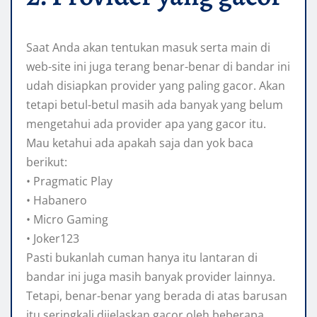
Saat Anda akan tentukan masuk serta main di
web-site ini juga terang benar-benar di bandar ini
udah disiapkan provider yang paling gacor. Akan
tetapi betul-betul masih ada banyak yang belum
mengetahui ada provider apa yang gacor itu.
Mau ketahui ada apakah saja dan yok baca
berikut:
• Pragmatic Play
• Habanero
• Micro Gaming
• Joker123
Pasti bukanlah cuman hanya itu lantaran di
bandar ini juga masih banyak provider lainnya.
Tetapi, benar-benar yang berada di atas barusan
itu seringkali dijelaskan gacor oleh beberapa