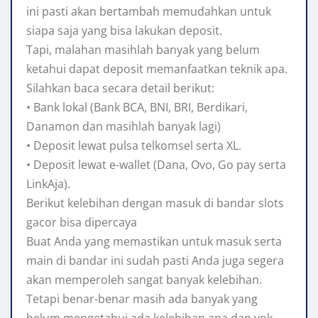
ini pasti akan bertambah memudahkan untuk
siapa saja yang bisa lakukan deposit.
Tapi, malahan masihlah banyak yang belum
ketahui dapat deposit memanfaatkan teknik apa.
Silahkan baca secara detail berikut:
• Bank lokal (Bank BCA, BNI, BRI, Berdikari,
Danamon dan masihlah banyak lagi)
• Deposit lewat pulsa telkomsel serta XL.
• Deposit lewat e-wallet (Dana, Ovo, Go pay serta
LinkAja).
Berikut kelebihan dengan masuk di bandar slots
gacor bisa dipercaya
Buat Anda yang memastikan untuk masuk serta
main di bandar ini sudah pasti Anda juga segera
akan memperoleh sangat banyak kelebihan.
Tetapi benar-benar masih ada banyak yang
belum mengetahui ada kelebihan apa dan yok