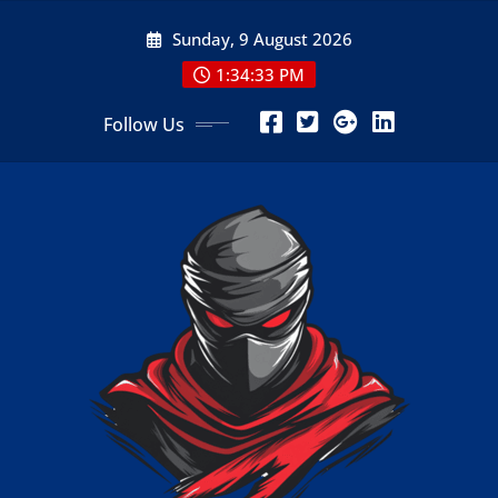
Skip
Sunday, 9 August 2026
to
content
1:34:34 PM
Follow Us