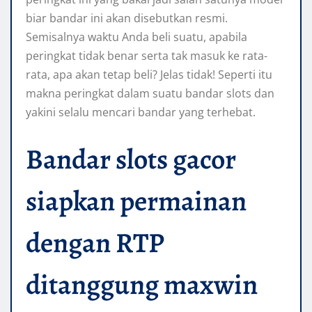
biar bandar ini akan disebutkan resmi.
Semisalnya waktu Anda beli suatu, apabila
peringkat tidak benar serta tak masuk ke rata-
rata, apa akan tetap beli? Jelas tidak! Seperti itu
makna peringkat dalam suatu bandar slots dan
yakini selalu mencari bandar yang terhebat.
Bandar slots gacor
siapkan permainan
dengan RTP
ditanggung maxwin