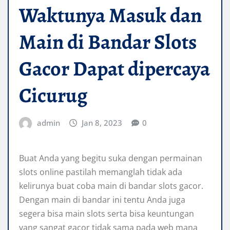
Waktunya Masuk dan
Main di Bandar Slots
Gacor Dapat dipercaya
Cicurug
admin
Jan 8, 2023
0
Buat Anda yang begitu suka dengan permainan
slots online pastilah memanglah tidak ada
kelirunya buat coba main di bandar slots gacor.
Dengan main di bandar ini tentu Anda juga
segera bisa main slots serta bisa keuntungan
yang sangat gacor tidak sama pada web mana