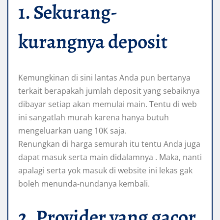
1. Sekurang-
kurangnya deposit
Kemungkinan di sini lantas Anda pun bertanya
terkait berapakah jumlah deposit yang sebaiknya
dibayar setiap akan memulai main. Tentu di web
ini sangatlah murah karena hanya butuh
mengeluarkan uang 10K saja.
Renungkan di harga semurah itu tentu Anda juga
dapat masuk serta main didalamnya . Maka, nanti
apalagi serta yok masuk di website ini lekas gak
boleh menunda-nundanya kembali.
2. Provider yang gacor