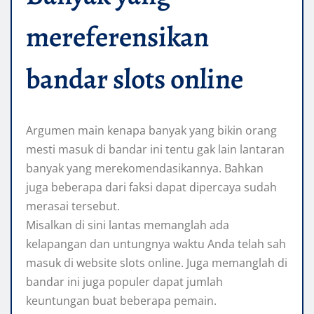
mereferensikan
bandar slots online
Argumen main kenapa banyak yang bikin orang
mesti masuk di bandar ini tentu gak lain lantaran
banyak yang merekomendasikannya. Bahkan
juga beberapa dari faksi dapat dipercaya sudah
merasai tersebut.
Misalkan di sini lantas memanglah ada
kelapangan dan untungnya waktu Anda telah sah
masuk di website slots online. Juga memanglah di
bandar ini juga populer dapat jumlah
keuntungan buat beberapa pemain.