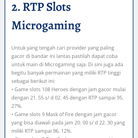
2. RTP Slots
Microgaming
Untuk yang tengah cari provider yang paling
gacor di bandar ini lantas pastilah dapat coba
untuk main di Microgaming saja. Di sini juga ada
begitu banyak permainan yang miliki RTP tinggi
sebagai berikut ini:
• Game slots 108 Heroes dengan jam gacor mulai
dengan 21. 55 s/ d 02. 45 dengan RTP sampai 95.
27%.
• Game slots 9 Mask of Fire dengan jam gacor
yang bisa diawali pada jam 20. 00 s/ d 22. 30 yang
miliki RTP sampai 96. 12%.