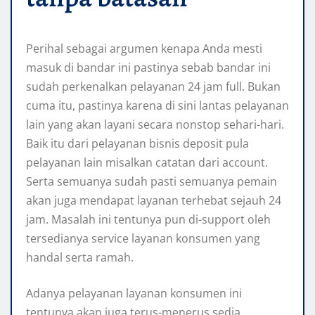
Perihal sebagai argumen kenapa Anda mesti
masuk di bandar ini pastinya sebab bandar ini
sudah perkenalkan pelayanan 24 jam full. Bukan
cuma itu, pastinya karena di sini lantas pelayanan
lain yang akan layani secara nonstop sehari-hari.
Baik itu dari pelayanan bisnis deposit pula
pelayanan lain misalkan catatan dari account.
Serta semuanya sudah pasti semuanya pemain
akan juga mendapat layanan terhebat sejauh 24
jam. Masalah ini tentunya pun di-support oleh
tersedianya service layanan konsumen yang
handal serta ramah.
Adanya pelayanan layanan konsumen ini
tentunya akan juga terus-menerus sedia