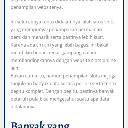
penampilan websitenya.
Ini seluruhnya tentu didalamnya ialah situs slots
yang mempunyai penampakan permainan
demikian menarik serta pastinya lebih kuat.
Karena ada ciri-ciri yang lebih bagus, ini bakal
membikin benar-benar gampang dalam
membandingkannya dengan website slots online
lain.
Bukan cuma itu, namun penampilan slots ini juga
tunjukkan banyak data secara perinci serta tentu
begitu komplet. Dengan begitu, pastinya banyak
betaruh pula bisa mengetahui suatu apa data
didalamnya.
Banyak yang