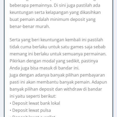
beberapa pemainnya. Di sini juga pastilah ada
keuntungan serta kelapangan yang dikasihkan
buat pemain adalah minimum deposit yang
benar-benar murah.
Serta yang beri keuntungan kembali ini pastilah
tidak cuma berlaku untuk satu games saja sebab
memang ini berlaku untuk semuanya permainan.
Pikirkan dengan modal yang sedikit, pastinya
Anda juga bisa masuk di bandar ini.
Juga dengan adanya banyak pilihan pembayaran
pasti ini akan membantu banyak pemain. Adapun
banyak pilihan deposit dan withdraw di bandar
ini yaitu seperti berikut:
• Deposit lewat bank lokal
• Deposit lewat pulsa