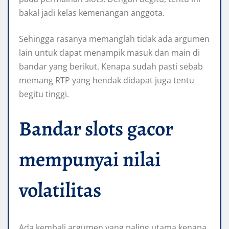
bakal jadi kelas kemenangan anggota.
Sehingga rasanya memanglah tidak ada argumen
lain untuk dapat menampik masuk dan main di
bandar yang berikut. Kenapa sudah pasti sebab
memang RTP yang hendak didapat juga tentu
begitu tinggi.
Bandar slots gacor
mempunyai nilai
volatilitas
Ada kembali argumen yang paling utama kenapa