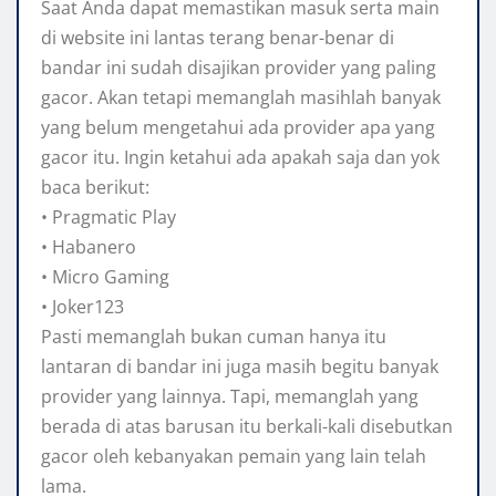
Saat Anda dapat memastikan masuk serta main
di website ini lantas terang benar-benar di
bandar ini sudah disajikan provider yang paling
gacor. Akan tetapi memanglah masihlah banyak
yang belum mengetahui ada provider apa yang
gacor itu. Ingin ketahui ada apakah saja dan yok
baca berikut:
• Pragmatic Play
• Habanero
• Micro Gaming
• Joker123
Pasti memanglah bukan cuman hanya itu
lantaran di bandar ini juga masih begitu banyak
provider yang lainnya. Tapi, memanglah yang
berada di atas barusan itu berkali-kali disebutkan
gacor oleh kebanyakan pemain yang lain telah
lama.