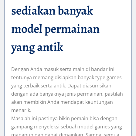
sediakan banyak
model permainan
yang antik
Dengan Anda masuk serta main di bandar ini
tentunya memang disiapkan banyak type games
yang terbaik serta antik. Dapat diasumsikan
dengan ada banyaknya jenis permainan, pastilah
akan membikin Anda mendapat keuntungan
menarik.
Masalah ini pastinya bikin pemain bisa dengan
gampang menyeleksi sebuah model games yang
manapun dan dapat dimainkan. Sampai semua