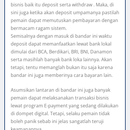
bisnis baik itu deposit serta withdraw . Maka, di
sini juga ketika akan deposit umpamanya pastilah
pemain dapat memutuskan pembayaran dengan
bermacam ragam sistem.
Semisalnya dengan masuk di bandar ini waktu
deposit dapat memanfaatkan lewat bank lokal
dimulai dari BCA, Berdikari, BRI, BNI, Danamon
serta masihlah banyak bank loka lainnya. Akan
tetapi, tentu memanglah bukan itu saja karena
bandar ini juga memberinya cara bayaran lain.
Asumsikan lantaran di bandar ini juga banyak
pemain dapat melaksanakan transaksi bisnis
lewat program E-payment yang sedang dilakukan
di dompet digital. Tetapi, selaku pemain tidak
boleh panik sebab ini jelas sangatlah teruji
keamanannya.