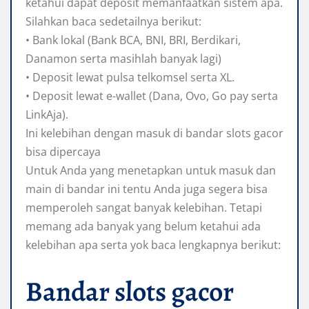
ketahui dapat deposit memanfaatkan sistem apa.
Silahkan baca sedetailnya berikut:
• Bank lokal (Bank BCA, BNI, BRI, Berdikari,
Danamon serta masihlah banyak lagi)
• Deposit lewat pulsa telkomsel serta XL.
• Deposit lewat e-wallet (Dana, Ovo, Go pay serta
LinkAja).
Ini kelebihan dengan masuk di bandar slots gacor
bisa dipercaya
Untuk Anda yang menetapkan untuk masuk dan
main di bandar ini tentu Anda juga segera bisa
memperoleh sangat banyak kelebihan. Tetapi
memang ada banyak yang belum ketahui ada
kelebihan apa serta yok baca lengkapnya berikut:
Bandar slots gacor