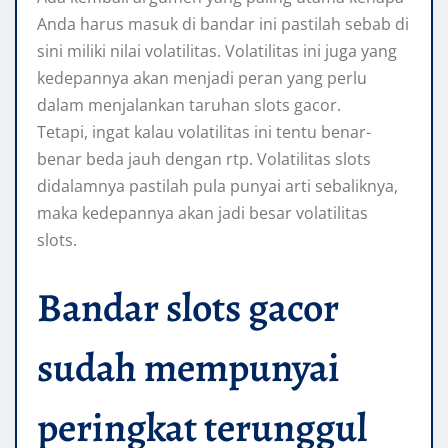
Anda harus masuk di bandar ini pastilah sebab di
sini miliki nilai volatilitas. Volatilitas ini juga yang
kedepannya akan menjadi peran yang perlu
dalam menjalankan taruhan slots gacor.
Tetapi, ingat kalau volatilitas ini tentu benar-
benar beda jauh dengan rtp. Volatilitas slots
didalamnya pastilah pula punyai arti sebaliknya,
maka kedepannya akan jadi besar volatilitas
slots.
Bandar slots gacor
sudah mempunyai
peringkat terunggul