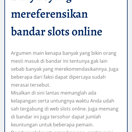
mereferensikan
bandar slots online
Argumen main kenapa banyak yang bikin orang
mesti masuk di bandar ini tentunya gak lain
sebab banyak yang merekomendasikannya. Juga
beberapa dari faksi dapat dipercaya sudah
merasai tersebut.
Misalkan di sini lantas memanglah ada
kelapangan serta untungnya waktu Anda udah
sah tergabung di web slots online. Juga memang
di bandar ini juga tersohor dapat jumlah
keuntungan untuk beberapa pemain.