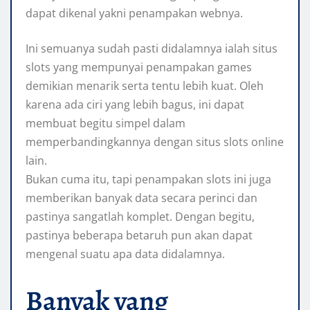
dapat dikenal yakni penampakan webnya.
Ini semuanya sudah pasti didalamnya ialah situs
slots yang mempunyai penampakan games
demikian menarik serta tentu lebih kuat. Oleh
karena ada ciri yang lebih bagus, ini dapat
membuat begitu simpel dalam
memperbandingkannya dengan situs slots online
lain.
Bukan cuma itu, tapi penampakan slots ini juga
memberikan banyak data secara perinci dan
pastinya sangatlah komplet. Dengan begitu,
pastinya beberapa betaruh pun akan dapat
mengenal suatu apa data didalamnya.
Banyak yang