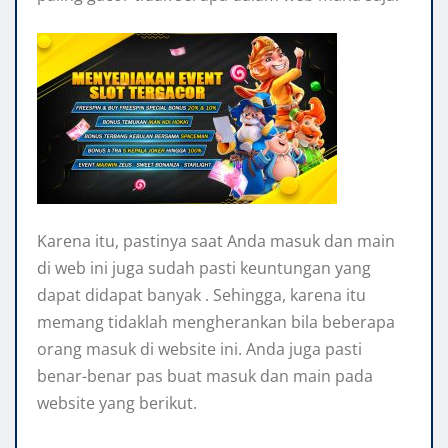
Karena itu, pastinya saat Anda masuk dan main
di web ini juga sudah pasti keuntungan yang
dapat didapat banyak . Sehingga, karena itu
memang tidaklah mengherankan bila beberapa
orang masuk di website ini. Anda juga pasti
benar-benar pas buat masuk dan main pada
website yang berikut.