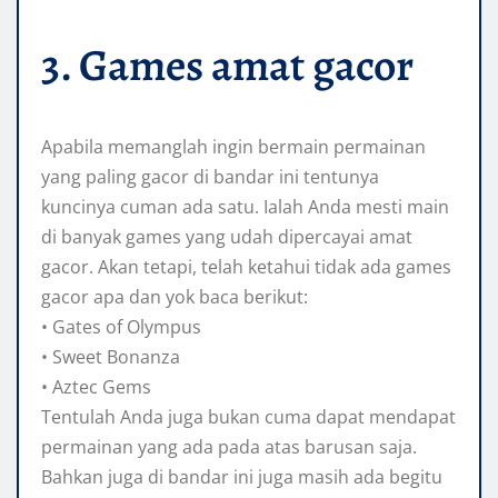
3. Games amat gacor
Apabila memanglah ingin bermain permainan
yang paling gacor di bandar ini tentunya
kuncinya cuman ada satu. Ialah Anda mesti main
di banyak games yang udah dipercayai amat
gacor. Akan tetapi, telah ketahui tidak ada games
gacor apa dan yok baca berikut:
• Gates of Olympus
• Sweet Bonanza
• Aztec Gems
Tentulah Anda juga bukan cuma dapat mendapat
permainan yang ada pada atas barusan saja.
Bahkan juga di bandar ini juga masih ada begitu