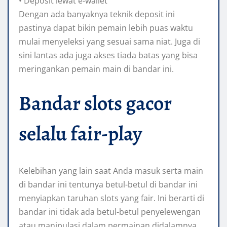
• Deposit lewat e-wallet
Dengan ada banyaknya teknik deposit ini
pastinya dapat bikin pemain lebih puas waktu
mulai menyeleksi yang sesuai sama niat. Juga di
sini lantas ada juga akses tiada batas yang bisa
meringankan pemain main di bandar ini.
Bandar slots gacor
selalu fair-play
Kelebihan yang lain saat Anda masuk serta main
di bandar ini tentunya betul-betul di bandar ini
menyiapkan taruhan slots yang fair. Ini berarti di
bandar ini tidak ada betul-betul penyelewengan
atau manipulasi dalam permainan didalamnya.