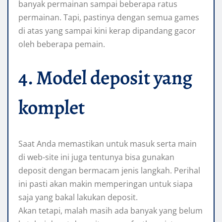
banyak permainan sampai beberapa ratus
permainan. Tapi, pastinya dengan semua games
di atas yang sampai kini kerap dipandang gacor
oleh beberapa pemain.
4. Model deposit yang
komplet
Saat Anda memastikan untuk masuk serta main
di web-site ini juga tentunya bisa gunakan
deposit dengan bermacam jenis langkah. Perihal
ini pasti akan makin memperingan untuk siapa
saja yang bakal lakukan deposit.
Akan tetapi, malah masih ada banyak yang belum