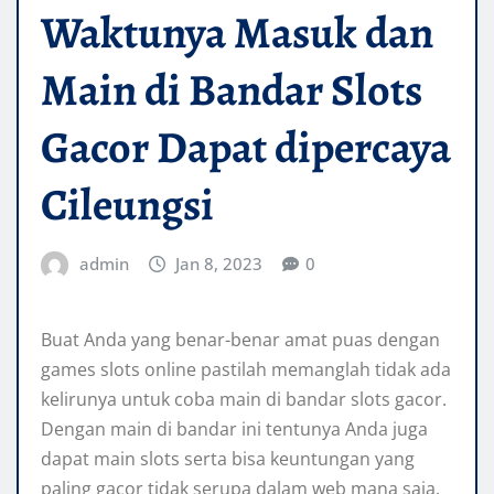
Waktunya Masuk dan
Main di Bandar Slots
Gacor Dapat dipercaya
Cileungsi
admin
Jan 8, 2023
0
Buat Anda yang benar-benar amat puas dengan
games slots online pastilah memanglah tidak ada
kelirunya untuk coba main di bandar slots gacor.
Dengan main di bandar ini tentunya Anda juga
dapat main slots serta bisa keuntungan yang
paling gacor tidak serupa dalam web mana saja.