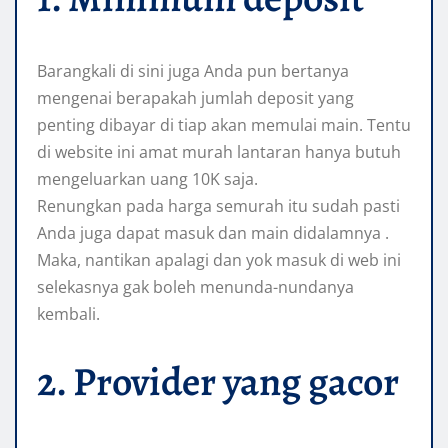
Barangkali di sini juga Anda pun bertanya
mengenai berapakah jumlah deposit yang
penting dibayar di tiap akan memulai main. Tentu
di website ini amat murah lantaran hanya butuh
mengeluarkan uang 10K saja.
Renungkan pada harga semurah itu sudah pasti
Anda juga dapat masuk dan main didalamnya .
Maka, nantikan apalagi dan yok masuk di web ini
selekasnya gak boleh menunda-nundanya
kembali.
2. Provider yang gacor