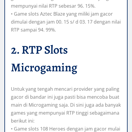
mempunyai nilai RTP sebesar 96. 15%.
• Game slots Aztec Blaze yang miliki jam gacor
dimulai dengan jam 00. 15 s/ d 03. 17 dengan nilai
RTP sampai 94. 99%.
2. RTP Slots
Microgaming
Untuk yang tengah mencari provider yang paling
gacor di bandar ini juga pasti bisa mencoba buat
main di Microgaming saja. Di sini juga ada banyak
games yang mempunyai RTP tinggi sebagaimana
berikut ini:
• Game slots 108 Heroes dengan jam gacor mulai