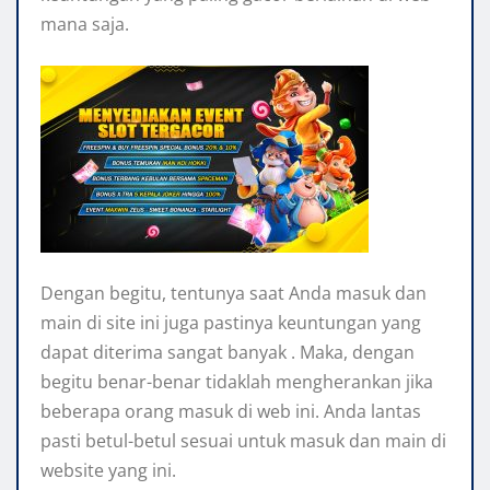
mana saja.
Dengan begitu, tentunya saat Anda masuk dan
main di site ini juga pastinya keuntungan yang
dapat diterima sangat banyak . Maka, dengan
begitu benar-benar tidaklah mengherankan jika
beberapa orang masuk di web ini. Anda lantas
pasti betul-betul sesuai untuk masuk dan main di
website yang ini.