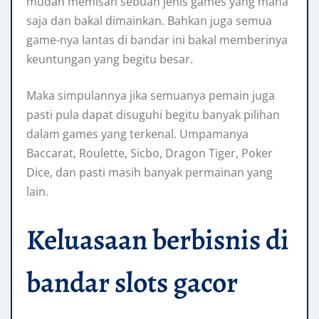
mudah memisah sebuah jenis games yang mana
saja dan bakal dimainkan. Bahkan juga semua
game-nya lantas di bandar ini bakal memberinya
keuntungan yang begitu besar.
Maka simpulannya jika semuanya pemain juga
pasti pula dapat disuguhi begitu banyak pilihan
dalam games yang terkenal. Umpamanya
Baccarat, Roulette, Sicbo, Dragon Tiger, Poker
Dice, dan pasti masih banyak permainan yang
lain.
Keluasaan berbisnis di
bandar slots gacor