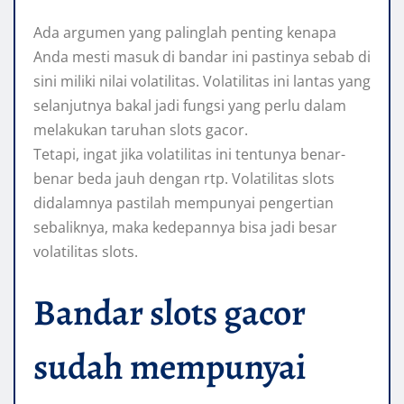
Ada argumen yang palinglah penting kenapa
Anda mesti masuk di bandar ini pastinya sebab di
sini miliki nilai volatilitas. Volatilitas ini lantas yang
selanjutnya bakal jadi fungsi yang perlu dalam
melakukan taruhan slots gacor.
Tetapi, ingat jika volatilitas ini tentunya benar-
benar beda jauh dengan rtp. Volatilitas slots
didalamnya pastilah mempunyai pengertian
sebaliknya, maka kedepannya bisa jadi besar
volatilitas slots.
Bandar slots gacor
sudah mempunyai