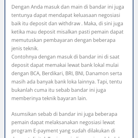
Dengan Anda masuk dan main di bandar ini juga
tentunya dapat mendapat keluasaan negosiasi
baik itu deposit dan withdraw . Maka, di sini juga
ketika mau deposit misalkan pasti pemain dapat
memutuskan pembayaran dengan beberapa
jenis teknik.
Contohnya dengan masuk di bandar ini di saat
deposit dapat memakai lewat bank lokal mulai
dengan BCA, Berdikari, BRI, BNI, Danamon serta
masih ada banyak bank loka lainnya. Tapi, tentu
bukanlah cuma itu sebab bandar ini juga
memberinya teknik bayaran lain.
Asumsikan sebab di bandar ini juga beberapa
pemain dapat melaksanakan negosiasi lewat
program E-payment yang sudah dilakukan di