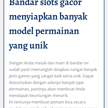
Bandar slots gacor
menyiapkan banyak
model permainan
yang unik
Dengan Anda masuk dan main di bandar ini
sudah pasti memanglah disajikan sangat banyak
jenis games yang sangat baik serta unik. Dapat
diasumsikan dengan adanya banyak type
permainan, pastinya akan membuat Anda
mendapati keuntungan menarik.
Ini tentunya membuat pemain bisa secara