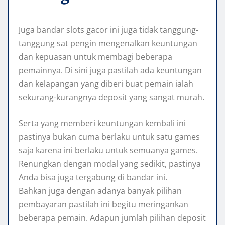
Juga bandar slots gacor ini juga tidak tanggung-
tanggung sat pengin mengenalkan keuntungan
dan kepuasan untuk membagi beberapa
pemainnya. Di sini juga pastilah ada keuntungan
dan kelapangan yang diberi buat pemain ialah
sekurang-kurangnya deposit yang sangat murah.
Serta yang memberi keuntungan kembali ini
pastinya bukan cuma berlaku untuk satu games
saja karena ini berlaku untuk semuanya games.
Renungkan dengan modal yang sedikit, pastinya
Anda bisa juga tergabung di bandar ini.
Bahkan juga dengan adanya banyak pilihan
pembayaran pastilah ini begitu meringankan
beberapa pemain. Adapun jumlah pilihan deposit