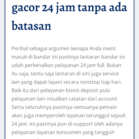
gacor 24 jam tanpa ada
batasan
Perihal sebagai argumen kenapa Anda mesti
masuk di bandar ini pastinya lantaran bandar ini
udah perkenalkan pelayanan 24 jam full. Bukan
itu saja, tentu saja lantaran di sini juga service
lain yang dapat layani secara nonstop tiap hari.
Baik itu dari pelayanan bisnis deposit pula
pelayanan lain misalkan catatan dari account.
Serta seluruhnya pastinya semuanya pemain
akan juga memperoleh layanan terunggul sejauh
24 jam. Ini pastinya pun di-support oleh adanya
pelayanan layanan konsumen yang tangguh