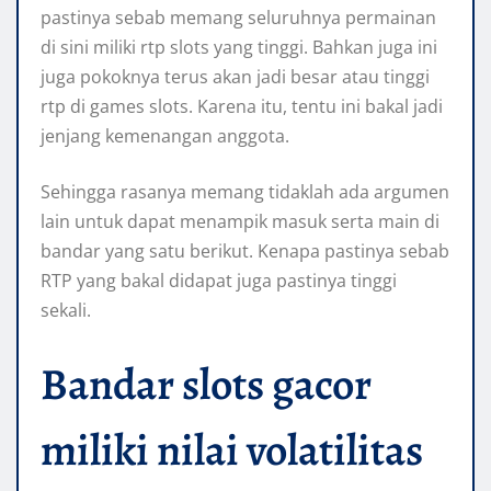
pastinya sebab memang seluruhnya permainan
di sini miliki rtp slots yang tinggi. Bahkan juga ini
juga pokoknya terus akan jadi besar atau tinggi
rtp di games slots. Karena itu, tentu ini bakal jadi
jenjang kemenangan anggota.
Sehingga rasanya memang tidaklah ada argumen
lain untuk dapat menampik masuk serta main di
bandar yang satu berikut. Kenapa pastinya sebab
RTP yang bakal didapat juga pastinya tinggi
sekali.
Bandar slots gacor
miliki nilai volatilitas