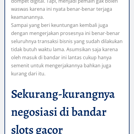
dompet digital. Tapi, menjadi pemain gak boleh
waswas karena ini nyata benar-benar terjaga
keamanannya.
Sampai yang beri keuntungan kembali juga
dengan mengerjakan prosesnya ini benar-benar
seluruhnya transaksi bisnis yang sudah dilakukan
tidak butuh waktu lama. Asumsikan saja karena
oleh masuk di bandar ini lantas cukup hanya
semenit untuk mengerjakannya bahkan juga
kurang dari itu.
Sekurang-kurangnya
negosiasi di bandar
slots gacor