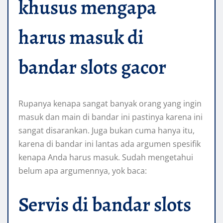
khusus mengapa
harus masuk di
bandar slots gacor
Rupanya kenapa sangat banyak orang yang ingin
masuk dan main di bandar ini pastinya karena ini
sangat disarankan. Juga bukan cuma hanya itu,
karena di bandar ini lantas ada argumen spesifik
kenapa Anda harus masuk. Sudah mengetahui
belum apa argumennya, yok baca:
Servis di bandar slots