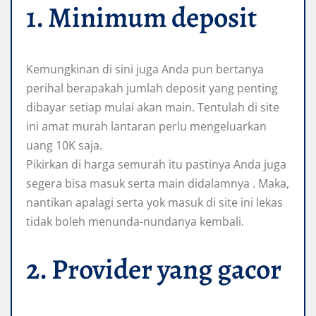
1. Minimum deposit
Kemungkinan di sini juga Anda pun bertanya
perihal berapakah jumlah deposit yang penting
dibayar setiap mulai akan main. Tentulah di site
ini amat murah lantaran perlu mengeluarkan
uang 10K saja.
Pikirkan di harga semurah itu pastinya Anda juga
segera bisa masuk serta main didalamnya . Maka,
nantikan apalagi serta yok masuk di site ini lekas
tidak boleh menunda-nundanya kembali.
2. Provider yang gacor