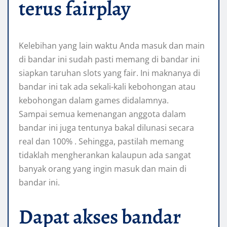
terus fairplay
Kelebihan yang lain waktu Anda masuk dan main
di bandar ini sudah pasti memang di bandar ini
siapkan taruhan slots yang fair. Ini maknanya di
bandar ini tak ada sekali-kali kebohongan atau
kebohongan dalam games didalamnya.
Sampai semua kemenangan anggota dalam
bandar ini juga tentunya bakal dilunasi secara
real dan 100% . Sehingga, pastilah memang
tidaklah mengherankan kalaupun ada sangat
banyak orang yang ingin masuk dan main di
bandar ini.
Dapat akses bandar