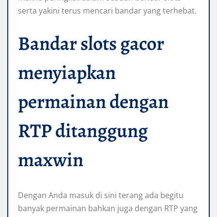
serta yakini terus mencari bandar yang terhebat.
Bandar slots gacor
menyiapkan
permainan dengan
RTP ditanggung
maxwin
Dengan Anda masuk di sini terang ada begitu
banyak permainan bahkan juga dengan RTP yang