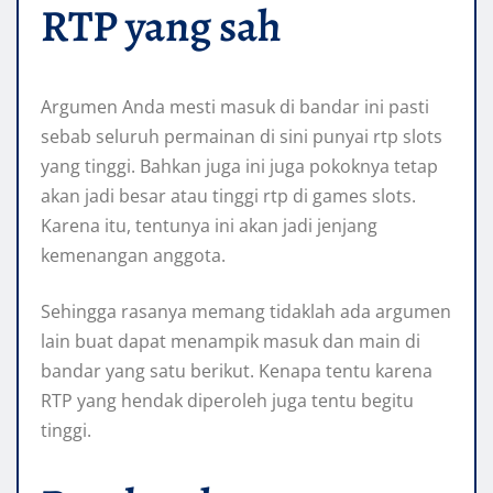
RTP yang sah
Argumen Anda mesti masuk di bandar ini pasti
sebab seluruh permainan di sini punyai rtp slots
yang tinggi. Bahkan juga ini juga pokoknya tetap
akan jadi besar atau tinggi rtp di games slots.
Karena itu, tentunya ini akan jadi jenjang
kemenangan anggota.
Sehingga rasanya memang tidaklah ada argumen
lain buat dapat menampik masuk dan main di
bandar yang satu berikut. Kenapa tentu karena
RTP yang hendak diperoleh juga tentu begitu
tinggi.