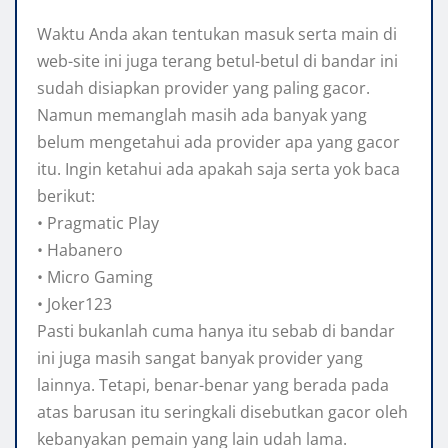
Waktu Anda akan tentukan masuk serta main di
web-site ini juga terang betul-betul di bandar ini
sudah disiapkan provider yang paling gacor.
Namun memanglah masih ada banyak yang
belum mengetahui ada provider apa yang gacor
itu. Ingin ketahui ada apakah saja serta yok baca
berikut:
• Pragmatic Play
• Habanero
• Micro Gaming
• Joker123
Pasti bukanlah cuma hanya itu sebab di bandar
ini juga masih sangat banyak provider yang
lainnya. Tetapi, benar-benar yang berada pada
atas barusan itu seringkali disebutkan gacor oleh
kebanyakan pemain yang lain udah lama.