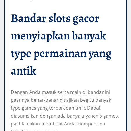
Bandar slots gacor
menyiapkan banyak
type permainan yang
antik
Dengan Anda masuk serta main di bandar ini
pastinya benar-benar disajikan begitu banyak
type games yang terbaik dan unik. Dapat
diasumsikan dengan ada banyaknya jenis games,
pastilah akan membuat Anda memperoleh