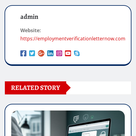
admin
Website:
https://employmentverificationletternow.com
RELATED STORY