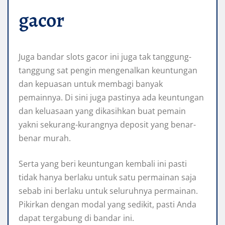
gacor
Juga bandar slots gacor ini juga tak tanggung-
tanggung sat pengin mengenalkan keuntungan
dan kepuasan untuk membagi banyak
pemainnya. Di sini juga pastinya ada keuntungan
dan keluasaan yang dikasihkan buat pemain
yakni sekurang-kurangnya deposit yang benar-
benar murah.
Serta yang beri keuntungan kembali ini pasti
tidak hanya berlaku untuk satu permainan saja
sebab ini berlaku untuk seluruhnya permainan.
Pikirkan dengan modal yang sedikit, pasti Anda
dapat tergabung di bandar ini.