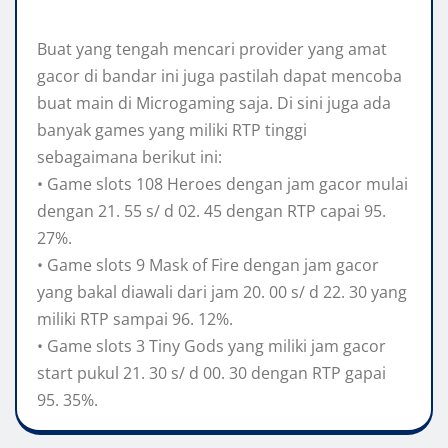
Buat yang tengah mencari provider yang amat
gacor di bandar ini juga pastilah dapat mencoba
buat main di Microgaming saja. Di sini juga ada
banyak games yang miliki RTP tinggi
sebagaimana berikut ini:
• Game slots 108 Heroes dengan jam gacor mulai
dengan 21. 55 s/ d 02. 45 dengan RTP capai 95.
27%.
• Game slots 9 Mask of Fire dengan jam gacor
yang bakal diawali dari jam 20. 00 s/ d 22. 30 yang
miliki RTP sampai 96. 12%.
• Game slots 3 Tiny Gods yang miliki jam gacor
start pukul 21. 30 s/ d 00. 30 dengan RTP gapai
95. 35%.