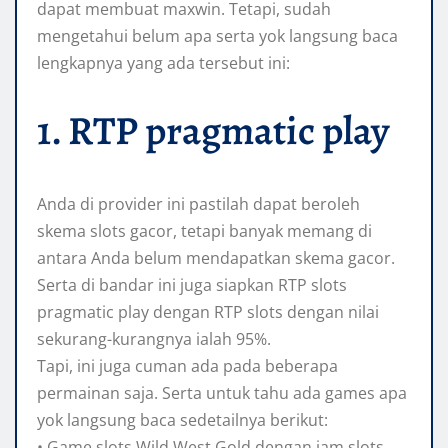
dapat membuat maxwin. Tetapi, sudah
mengetahui belum apa serta yok langsung baca
lengkapnya yang ada tersebut ini:
1. RTP pragmatic play
Anda di provider ini pastilah dapat beroleh
skema slots gacor, tetapi banyak memang di
antara Anda belum mendapatkan skema gacor.
Serta di bandar ini juga siapkan RTP slots
pragmatic play dengan RTP slots dengan nilai
sekurang-kurangnya ialah 95%.
Tapi, ini juga cuman ada pada beberapa
permainan saja. Serta untuk tahu ada games apa
yok langsung baca sedetailnya berikut:
• Game slots Wild West Gold dengan jam slots