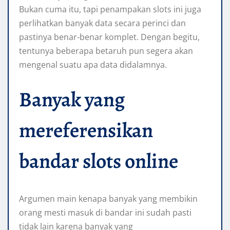
Bukan cuma itu, tapi penampakan slots ini juga
perlihatkan banyak data secara perinci dan
pastinya benar-benar komplet. Dengan begitu,
tentunya beberapa betaruh pun segera akan
mengenal suatu apa data didalamnya.
Banyak yang
mereferensikan
bandar slots online
Argumen main kenapa banyak yang membikin
orang mesti masuk di bandar ini sudah pasti
tidak lain karena banyak yang