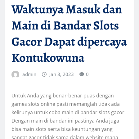
Waktunya Masuk dan
Main di Bandar Slots
Gacor Dapat dipercaya
Kontukowuna
admin
Jan 8, 2023
0
Untuk Anda yang benar-benar puas dengan
games slots online pasti memanglah tidak ada
kelirunya untuk coba main di bandar slots gacor.
Dengan main di bandar ini pastinya Anda juga
bisa main slots serta bisa keuntungan yang
sangat gacor tidak sama dalam website mana