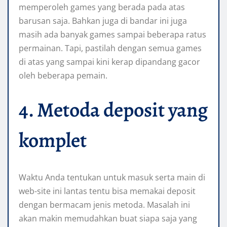
memperoleh games yang berada pada atas
barusan saja. Bahkan juga di bandar ini juga
masih ada banyak games sampai beberapa ratus
permainan. Tapi, pastilah dengan semua games
di atas yang sampai kini kerap dipandang gacor
oleh beberapa pemain.
4. Metoda deposit yang
komplet
Waktu Anda tentukan untuk masuk serta main di
web-site ini lantas tentu bisa memakai deposit
dengan bermacam jenis metoda. Masalah ini
akan makin memudahkan buat siapa saja yang