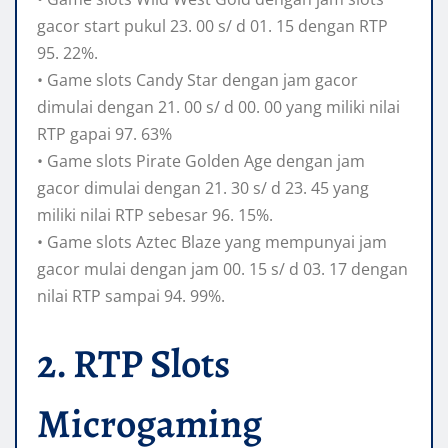
gacor start pukul 23. 00 s/ d 01. 15 dengan RTP
95. 22%.
• Game slots Candy Star dengan jam gacor
dimulai dengan 21. 00 s/ d 00. 00 yang miliki nilai
RTP gapai 97. 63%
• Game slots Pirate Golden Age dengan jam
gacor dimulai dengan 21. 30 s/ d 23. 45 yang
miliki nilai RTP sebesar 96. 15%.
• Game slots Aztec Blaze yang mempunyai jam
gacor mulai dengan jam 00. 15 s/ d 03. 17 dengan
nilai RTP sampai 94. 99%.
2. RTP Slots
Microgaming