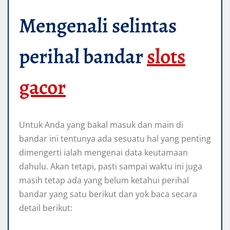
Mengenali selintas
perihal bandar
slots
gacor
Untuk Anda yang bakal masuk dan main di
bandar ini tentunya ada sesuatu hal yang penting
dimengerti ialah mengenai data keutamaan
dahulu. Akan tetapi, pasti sampai waktu ini juga
masih tetap ada yang belum ketahui perihal
bandar yang satu berikut dan yok baca secara
detail berikut: