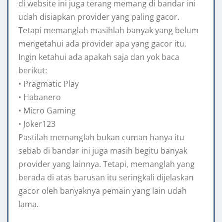
di website ini juga terang memang di bandar ini
udah disiapkan provider yang paling gacor.
Tetapi memanglah masihlah banyak yang belum
mengetahui ada provider apa yang gacor itu.
Ingin ketahui ada apakah saja dan yok baca
berikut:
• Pragmatic Play
• Habanero
• Micro Gaming
• Joker123
Pastilah memanglah bukan cuman hanya itu
sebab di bandar ini juga masih begitu banyak
provider yang lainnya. Tetapi, memanglah yang
berada di atas barusan itu seringkali dijelaskan
gacor oleh banyaknya pemain yang lain udah
lama.