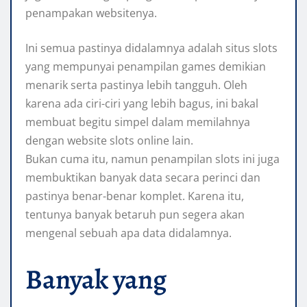
penampakan websitenya.
Ini semua pastinya didalamnya adalah situs slots
yang mempunyai penampilan games demikian
menarik serta pastinya lebih tangguh. Oleh
karena ada ciri-ciri yang lebih bagus, ini bakal
membuat begitu simpel dalam memilahnya
dengan website slots online lain.
Bukan cuma itu, namun penampilan slots ini juga
membuktikan banyak data secara perinci dan
pastinya benar-benar komplet. Karena itu,
tentunya banyak betaruh pun segera akan
mengenal sebuah apa data didalamnya.
Banyak yang