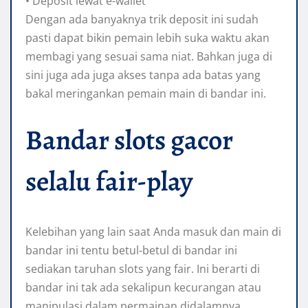
• Deposit lewat e-wallet
Dengan ada banyaknya trik deposit ini sudah
pasti dapat bikin pemain lebih suka waktu akan
membagi yang sesuai sama niat. Bahkan juga di
sini juga ada juga akses tanpa ada batas yang
bakal meringankan pemain main di bandar ini.
Bandar slots gacor
selalu fair-play
Kelebihan yang lain saat Anda masuk dan main di
bandar ini tentu betul-betul di bandar ini
sediakan taruhan slots yang fair. Ini berarti di
bandar ini tak ada sekalipun kecurangan atau
manipulasi dalam permainan didalamnya.