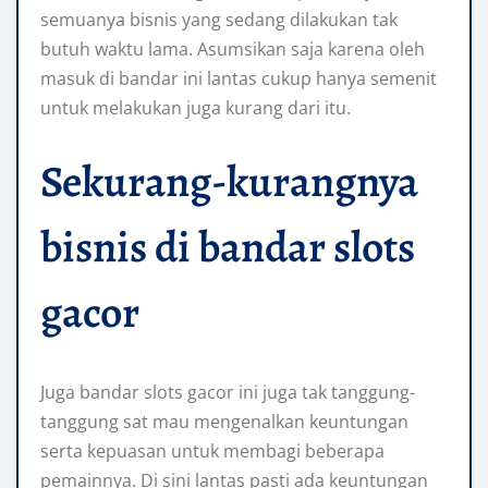
semuanya bisnis yang sedang dilakukan tak
butuh waktu lama. Asumsikan saja karena oleh
masuk di bandar ini lantas cukup hanya semenit
untuk melakukan juga kurang dari itu.
Sekurang-kurangnya
bisnis di bandar slots
gacor
Juga bandar slots gacor ini juga tak tanggung-
tanggung sat mau mengenalkan keuntungan
serta kepuasan untuk membagi beberapa
pemainnya. Di sini lantas pasti ada keuntungan