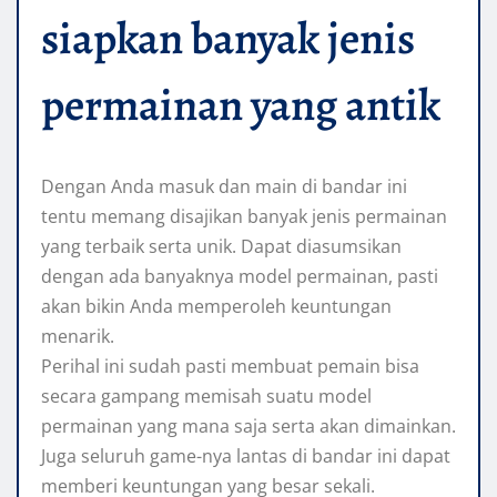
siapkan banyak jenis
permainan yang antik
Dengan Anda masuk dan main di bandar ini
tentu memang disajikan banyak jenis permainan
yang terbaik serta unik. Dapat diasumsikan
dengan ada banyaknya model permainan, pasti
akan bikin Anda memperoleh keuntungan
menarik.
Perihal ini sudah pasti membuat pemain bisa
secara gampang memisah suatu model
permainan yang mana saja serta akan dimainkan.
Juga seluruh game-nya lantas di bandar ini dapat
memberi keuntungan yang besar sekali.