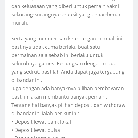
dan keluasaan yang diberi untuk pemain yakni
sekurang-kurangnya deposit yang benar-benar
murah.
Serta yang memberikan keuntungan kembali ini
pastinya tidak cuma berlaku buat satu
permainan saja sebab ini berlaku untuk
seluruhnya games. Renungkan dengan modal
yang sedikit, pastilah Anda dapat juga tergabung
di bandar ini.
Juga dengan ada banyaknya pilihan pembayaran
pasti ini akan membantu banyak pemain.
Tentang hal banyak pilihan deposit dan withdraw
di bandar ini ialah berikut ini:
• Deposit lewat bank lokal
• Deposit lewat pulsa