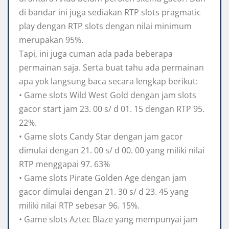
di bandar ini juga sediakan RTP slots pragmatic
play dengan RTP slots dengan nilai minimum
merupakan 95%.
Tapi, ini juga cuman ada pada beberapa
permainan saja. Serta buat tahu ada permainan
apa yok langsung baca secara lengkap berikut:
• Game slots Wild West Gold dengan jam slots
gacor start jam 23. 00 s/ d 01. 15 dengan RTP 95.
22%.
• Game slots Candy Star dengan jam gacor
dimulai dengan 21. 00 s/ d 00. 00 yang miliki nilai
RTP menggapai 97. 63%
• Game slots Pirate Golden Age dengan jam
gacor dimulai dengan 21. 30 s/ d 23. 45 yang
miliki nilai RTP sebesar 96. 15%.
• Game slots Aztec Blaze yang mempunyai jam