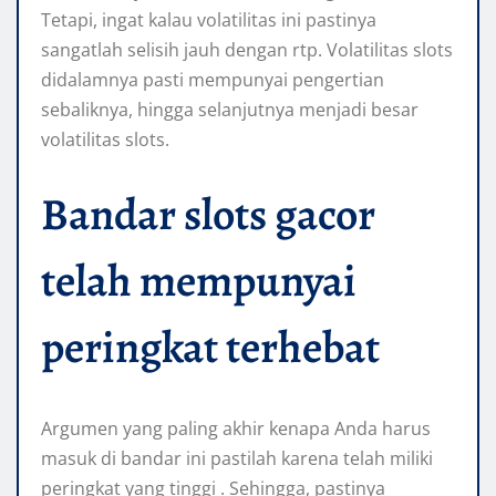
Tetapi, ingat kalau volatilitas ini pastinya
sangatlah selisih jauh dengan rtp. Volatilitas slots
didalamnya pasti mempunyai pengertian
sebaliknya, hingga selanjutnya menjadi besar
volatilitas slots.
Bandar slots gacor
telah mempunyai
peringkat terhebat
Argumen yang paling akhir kenapa Anda harus
masuk di bandar ini pastilah karena telah miliki
peringkat yang tinggi . Sehingga, pastinya