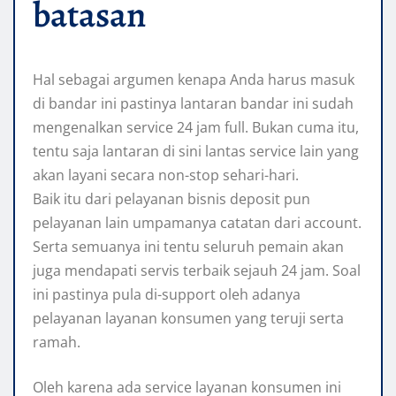
batasan
Hal sebagai argumen kenapa Anda harus masuk
di bandar ini pastinya lantaran bandar ini sudah
mengenalkan service 24 jam full. Bukan cuma itu,
tentu saja lantaran di sini lantas service lain yang
akan layani secara non-stop sehari-hari.
Baik itu dari pelayanan bisnis deposit pun
pelayanan lain umpamanya catatan dari account.
Serta semuanya ini tentu seluruh pemain akan
juga mendapati servis terbaik sejauh 24 jam. Soal
ini pastinya pula di-support oleh adanya
pelayanan layanan konsumen yang teruji serta
ramah.
Oleh karena ada service layanan konsumen ini