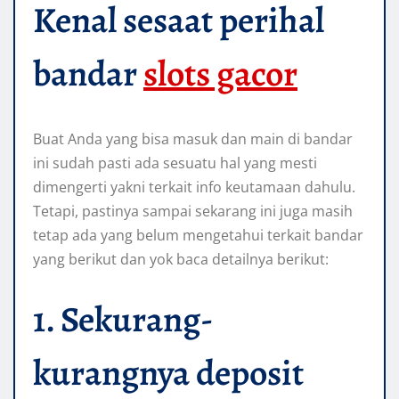
Kenal sesaat perihal
bandar
slots gacor
Buat Anda yang bisa masuk dan main di bandar
ini sudah pasti ada sesuatu hal yang mesti
dimengerti yakni terkait info keutamaan dahulu.
Tetapi, pastinya sampai sekarang ini juga masih
tetap ada yang belum mengetahui terkait bandar
yang berikut dan yok baca detailnya berikut:
1. Sekurang-
kurangnya deposit