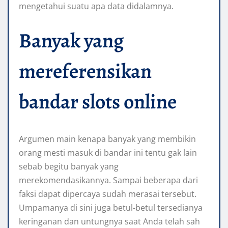
mengetahui suatu apa data didalamnya.
Banyak yang
mereferensikan
bandar slots online
Argumen main kenapa banyak yang membikin
orang mesti masuk di bandar ini tentu gak lain
sebab begitu banyak yang
merekomendasikannya. Sampai beberapa dari
faksi dapat dipercaya sudah merasai tersebut.
Umpamanya di sini juga betul-betul tersedianya
keringanan dan untungnya saat Anda telah sah