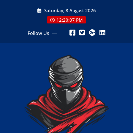
Skip
Saturday, 8 August 2026
to
content
12:20:08 PM
Follow Us