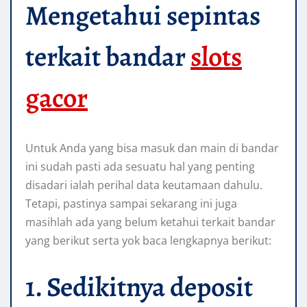
Mengetahui sepintas
terkait bandar
slots
gacor
Untuk Anda yang bisa masuk dan main di bandar
ini sudah pasti ada sesuatu hal yang penting
disadari ialah perihal data keutamaan dahulu.
Tetapi, pastinya sampai sekarang ini juga
masihlah ada yang belum ketahui terkait bandar
yang berikut serta yok baca lengkapnya berikut:
1. Sedikitnya deposit