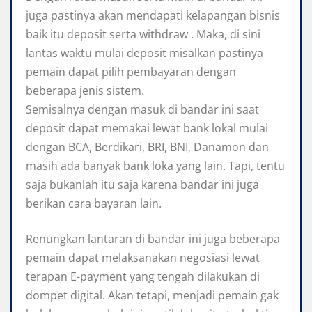
juga pastinya akan mendapati kelapangan bisnis
baik itu deposit serta withdraw . Maka, di sini
lantas waktu mulai deposit misalkan pastinya
pemain dapat pilih pembayaran dengan
beberapa jenis sistem.
Semisalnya dengan masuk di bandar ini saat
deposit dapat memakai lewat bank lokal mulai
dengan BCA, Berdikari, BRI, BNI, Danamon dan
masih ada banyak bank loka yang lain. Tapi, tentu
saja bukanlah itu saja karena bandar ini juga
berikan cara bayaran lain.
Renungkan lantaran di bandar ini juga beberapa
pemain dapat melaksanakan negosiasi lewat
terapan E-payment yang tengah dilakukan di
dompet digital. Akan tetapi, menjadi pemain gak