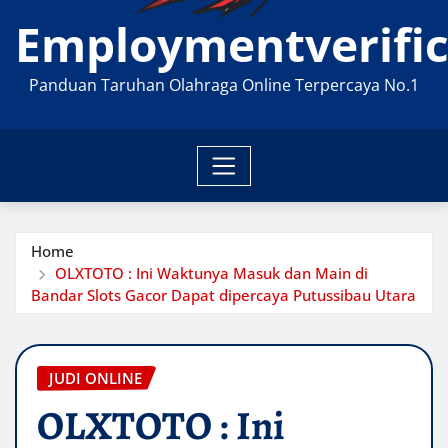
Employmentverific
Panduan Taruhan Olahraga Online Terpercaya No.1
Home
OLXTOTO : Ini Waktunya Masuk dan Main di
Bandar Slots Gacor Dapat dipercaya Putussibau Utara
JUDI ONLINE
OLXTOTO : Ini