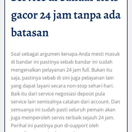
gacor 24 jam tanpa ada
batasan
Soal sebagai argumen kenapa Anda mesti masuk
di bandar ini pastinya sebab bandar ini sudah
mengenalkan pelayanan 24 jam full. Bukan itu
saja, pastinya sebab di sini juga pelayanan lain
yang dapat layani secara non-stop sehari-hari.
Baik itu dari service negosiasi deposit pula
service lain semisalnya catatan dari account. Dan
semuanya ini sudah pasti seluruh pemain akan
juga memperoleh servis terbaik sejauh 24 jam.
Perihal ini pastinya pun di-support oleh