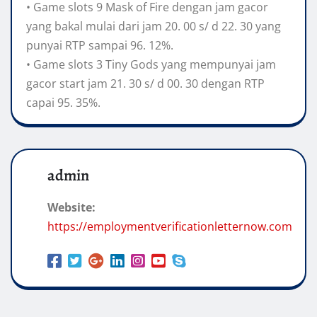
• Game slots 9 Mask of Fire dengan jam gacor
yang bakal mulai dari jam 20. 00 s/ d 22. 30 yang
punyai RTP sampai 96. 12%.
• Game slots 3 Tiny Gods yang mempunyai jam
gacor start jam 21. 30 s/ d 00. 30 dengan RTP
capai 95. 35%.
admin
Website:
https://employmentverificationletternow.com