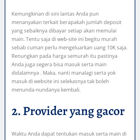
Kemungkinan di sini lantas Anda pun
menanyakan terkait berapakah jumlah deposit
yang sebaiknya dibayar setiap akan memulai
main. Tentu saja di web-site ini begitu murah
sebab cuman perlu mengeluarkan uang 10K saja.
Renungkan pada harga semurah itu pastinya
Anda juga segera bisa masuk serta main
didalamnya . Maka, nanti manalagi serta yok
masuk di website ini selekasnya tak boleh
menunda-nundanya kembali.
2. Provider yang gacor
Waktu Anda dapat tentukan masuk serta main di