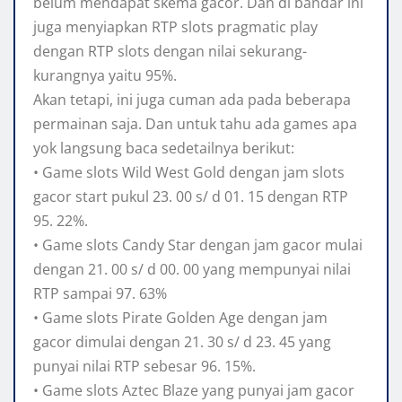
belum mendapat skema gacor. Dan di bandar ini
juga menyiapkan RTP slots pragmatic play
dengan RTP slots dengan nilai sekurang-
kurangnya yaitu 95%.
Akan tetapi, ini juga cuman ada pada beberapa
permainan saja. Dan untuk tahu ada games apa
yok langsung baca sedetailnya berikut:
• Game slots Wild West Gold dengan jam slots
gacor start pukul 23. 00 s/ d 01. 15 dengan RTP
95. 22%.
• Game slots Candy Star dengan jam gacor mulai
dengan 21. 00 s/ d 00. 00 yang mempunyai nilai
RTP sampai 97. 63%
• Game slots Pirate Golden Age dengan jam
gacor dimulai dengan 21. 30 s/ d 23. 45 yang
punyai nilai RTP sebesar 96. 15%.
• Game slots Aztec Blaze yang punyai jam gacor