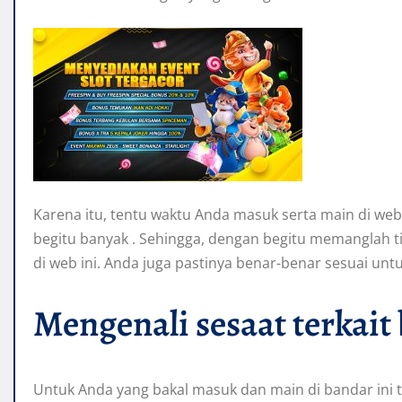
Karena itu, tentu waktu Anda masuk serta main di web
begitu banyak . Sehingga, dengan begitu memanglah 
di web ini. Anda juga pastinya benar-benar sesuai unt
Mengenali sesaat terkait
Untuk Anda yang bakal masuk dan main di bandar ini t