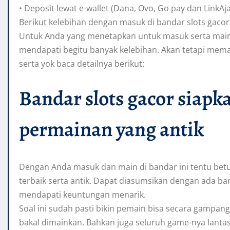
• Deposit lewat e-wallet (Dana, Ovo, Go pay dan LinkAja
Berikut kelebihan dengan masuk di bandar slots gacor
Untuk Anda yang menetapkan untuk masuk serta main d
mendapati begitu banyak kelebihan. Akan tetapi mem
serta yok baca detailnya berikut:
Bandar slots gacor siapk
permainan yang antik
Dengan Anda masuk dan main di bandar ini tentu betu
terbaik serta antik. Dapat diasumsikan dengan ada ba
mendapati keuntungan menarik.
Soal ini sudah pasti bikin pemain bisa secara gampa
bakal dimainkan. Bahkan juga seluruh game-nya lanta