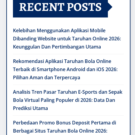
RECENT POSTS
Kelebihan Menggunakan Aplikasi Mobile
Dibanding Website untuk Taruhan Online 2026:
Keunggulan Dan Pertimbangan Utama
Rekomendasi Aplikasi Taruhan Bola Online
Terbaik di Smartphone Android dan iOS 2026:
Pilihan Aman dan Terpercaya
Analisis Tren Pasar Taruhan E-Sports dan Sepak
Bola Virtual Paling Populer di 2026: Data Dan
Prediksi Utama
Perbedaan Promo Bonus Deposit Pertama di
Berbagai Situs Taruhan Bola Online 2026: