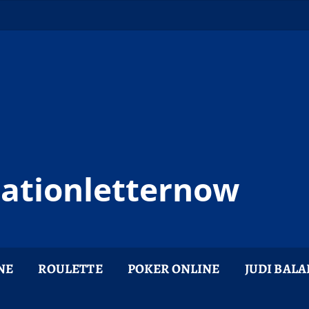
ationletternow
NE
ROULETTE
POKER ONLINE
JUDI BALA