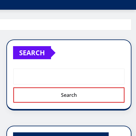
SEARCH
Search