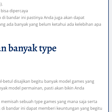
).
 bisa dipercaya
i bandar ini pastinya Anda juga akan dapat
ang ada banyak yang belum ketahui ada kelebihan apa
an banyak type
l-betul disajikan begitu banyak model games yang
nyak model permainan, pasti akan bikin Anda
ng memisah sebuah type games yang mana saja serta
s di bandar ini dapat memberi keuntungan yang begitu