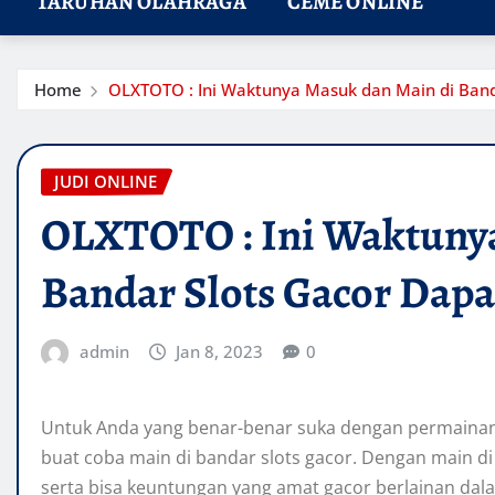
TARUHAN OLAHRAGA
CEME ONLINE
Home
OLXTOTO : Ini Waktunya Masuk dan Main di Banda
JUDI ONLINE
OLXTOTO : Ini Waktunya
Bandar Slots Gacor Dapa
admin
Jan 8, 2023
0
Untuk Anda yang benar-benar suka dengan permainan s
buat coba main di bandar slots gacor. Dengan main di 
serta bisa keuntungan yang amat gacor berlainan dal