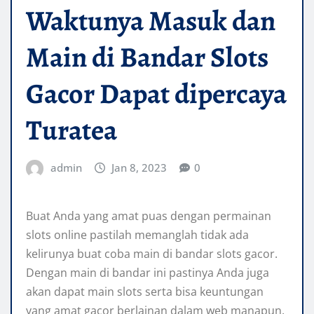
Waktunya Masuk dan
Main di Bandar Slots
Gacor Dapat dipercaya
Turatea
admin
Jan 8, 2023
0
Buat Anda yang amat puas dengan permainan
slots online pastilah memanglah tidak ada
kelirunya buat coba main di bandar slots gacor.
Dengan main di bandar ini pastinya Anda juga
akan dapat main slots serta bisa keuntungan
yang amat gacor berlainan dalam web manapun.