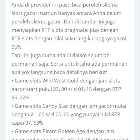
Anda di provider ini pasti bisa peroleh skema
slots gacor, namun banyak antara Anda belum
peroleh skema gacor. Dan di bandar ini juga
menyiapkan RTP slots pragmatic play dengan
RTP slots dengan nilai sekurang-kurangnya yakni
95%.
Tapi, ini juga cuma ada di dalam sejumlah
permainan saja. Serta untuk tahu ada permainan
apa yok langsung baca detailnya berikut:
• Game slots Wild West Gold dengan jam slots
gacor start pukul 23. 00 s/ d 01. 15 dengan RTP
95. 22%.
• Game slots Candy Star dengan jam gacor mulai
dengan 21. 00 s/ d 00. 00 yang punyai nilai RTP
capai 97. 63%
• Game slots Pirate Golden Age dengan jam
gacor mulai dengan 21. 30 s/ d 23. 45 yang punyai