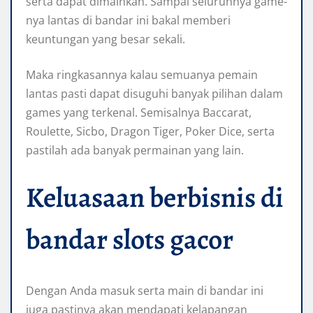
serta dapat dimainkan. Sampai seluruhnya game-
nya lantas di bandar ini bakal memberi
keuntungan yang besar sekali.
Maka ringkasannya kalau semuanya pemain
lantas pasti dapat disuguhi banyak pilihan dalam
games yang terkenal. Semisalnya Baccarat,
Roulette, Sicbo, Dragon Tiger, Poker Dice, serta
pastilah ada banyak permainan yang lain.
Keluasaan berbisnis di
bandar slots gacor
Dengan Anda masuk serta main di bandar ini
juga pastinya akan mendapati kelapangan