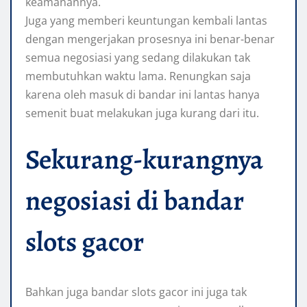
keamanannya.
Juga yang memberi keuntungan kembali lantas
dengan mengerjakan prosesnya ini benar-benar
semua negosiasi yang sedang dilakukan tak
membutuhkan waktu lama. Renungkan saja
karena oleh masuk di bandar ini lantas hanya
semenit buat melakukan juga kurang dari itu.
Sekurang-kurangnya
negosiasi di bandar
slots gacor
Bahkan juga bandar slots gacor ini juga tak