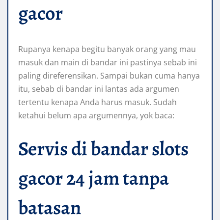
gacor
Rupanya kenapa begitu banyak orang yang mau
masuk dan main di bandar ini pastinya sebab ini
paling direferensikan. Sampai bukan cuma hanya
itu, sebab di bandar ini lantas ada argumen
tertentu kenapa Anda harus masuk. Sudah
ketahui belum apa argumennya, yok baca:
Servis di bandar slots
gacor 24 jam tanpa
batasan