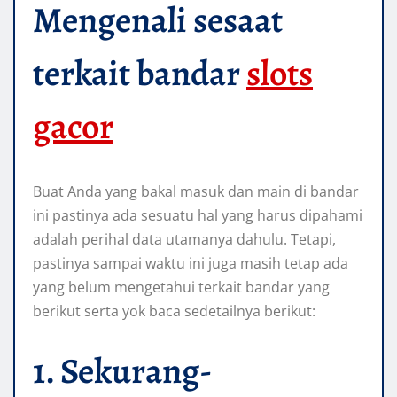
Mengenali sesaat
terkait bandar
slots
gacor
Buat Anda yang bakal masuk dan main di bandar
ini pastinya ada sesuatu hal yang harus dipahami
adalah perihal data utamanya dahulu. Tetapi,
pastinya sampai waktu ini juga masih tetap ada
yang belum mengetahui terkait bandar yang
berikut serta yok baca sedetailnya berikut:
1. Sekurang-