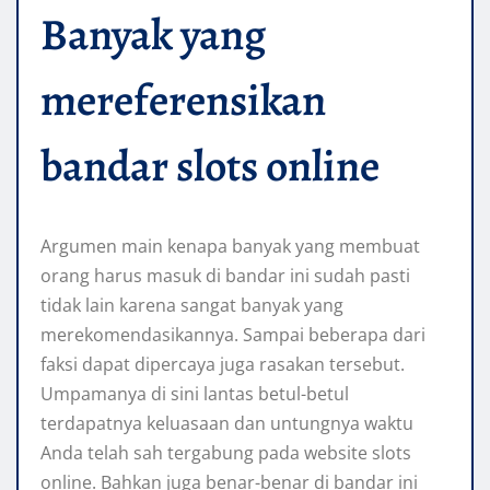
Banyak yang
mereferensikan
bandar slots online
Argumen main kenapa banyak yang membuat
orang harus masuk di bandar ini sudah pasti
tidak lain karena sangat banyak yang
merekomendasikannya. Sampai beberapa dari
faksi dapat dipercaya juga rasakan tersebut.
Umpamanya di sini lantas betul-betul
terdapatnya keluasaan dan untungnya waktu
Anda telah sah tergabung pada website slots
online. Bahkan juga benar-benar di bandar ini