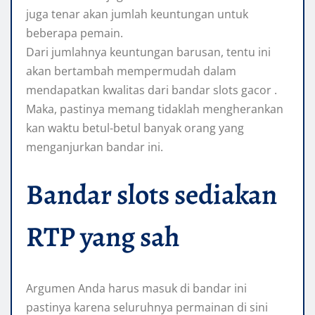
juga tenar akan jumlah keuntungan untuk
beberapa pemain.
Dari jumlahnya keuntungan barusan, tentu ini
akan bertambah mempermudah dalam
mendapatkan kwalitas dari bandar slots gacor .
Maka, pastinya memang tidaklah mengherankan
kan waktu betul-betul banyak orang yang
menganjurkan bandar ini.
Bandar slots sediakan
RTP yang sah
Argumen Anda harus masuk di bandar ini
pastinya karena seluruhnya permainan di sini