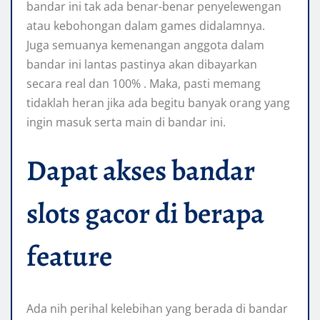
bandar ini tak ada benar-benar penyelewengan
atau kebohongan dalam games didalamnya.
Juga semuanya kemenangan anggota dalam
bandar ini lantas pastinya akan dibayarkan
secara real dan 100% . Maka, pasti memang
tidaklah heran jika ada begitu banyak orang yang
ingin masuk serta main di bandar ini.
Dapat akses bandar
slots gacor di berapa
feature
Ada nih perihal kelebihan yang berada di bandar