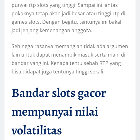
punyai rtp slots yang tinggi. Sampai ini lantas
pokoknya tetap akan jadi besar atau tinggi rtp di
games slots. Dengan begitu, tentunya ini bakal
jadi jenjang kemenangan anggota.
Sehingga rasanya memanglah tidak ada argumen
lain untuk dapat menampik masuk serta main di
bandar yang ini. Kenapa tentu sebab RTP yang
bisa didapat juga tentunya tinggi sekali.
Bandar slots gacor
mempunyai nilai
volatilitas