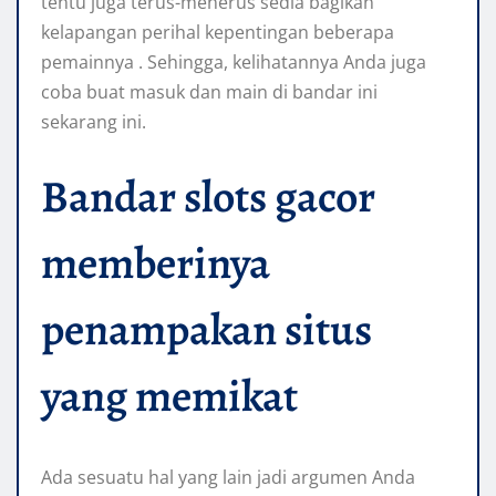
tentu juga terus-menerus sedia bagikan
kelapangan perihal kepentingan beberapa
pemainnya . Sehingga, kelihatannya Anda juga
coba buat masuk dan main di bandar ini
sekarang ini.
Bandar slots gacor
memberinya
penampakan situs
yang memikat
Ada sesuatu hal yang lain jadi argumen Anda